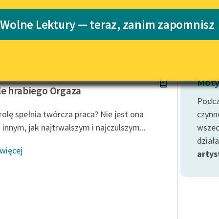
Katalog
Blog
 Wolne Lektury — teraz, zanim zapomnisz
Katalog w for
Lektury szkolne i klasyka
literatury do słuchania dla
uczennic i uczniów z
aworski
niepełnosprawnościami
Moty
e hrabiego Orgaza
E-kolekcja lektur szkolnych i
Podc
literatury do słuchania dla
 rolę spełnia twórcza praca? Nie jest ona
czynn
uczennic i uczniów z
 innym, jak najtrwalszym i najczulszym...
wszec
niepełnosprawnościami
działa
Feministyczne inspiracje.
 więcej
artys
Popularyzacja skandynawskiej
literatury feministycznej
Ręce pełne poezji
Kolekcje edukacyjne twórców
przechodzących do domeny