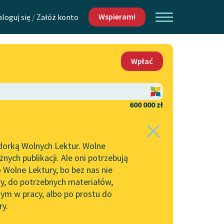
Wspieram!
aloguj się
/
Załóż konto
O nas
Wpłać
Lektur
Kontakt
O projekcie
600 000 zł
 piszących i
Zespół
dorką Wolnych Lektur. Wolne
Zasady wykorzystania
ych publikacji. Ale oni potrzebują
Wolnych Lektur
 Wolne Lektury, bo bez nas nie
Logotypy
ry, do potrzebnych materiałów,
ym w pracy, albo po prostu do
h Lektur
Materiały promocyjne
ry.
Polityka prywatności