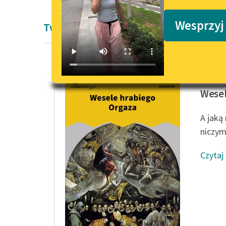
Podkasty o książkach
Wesprzyj
Twórczość Romana Jaworskiego
Roman J
Wesel
A jaką
niczym
Czytaj