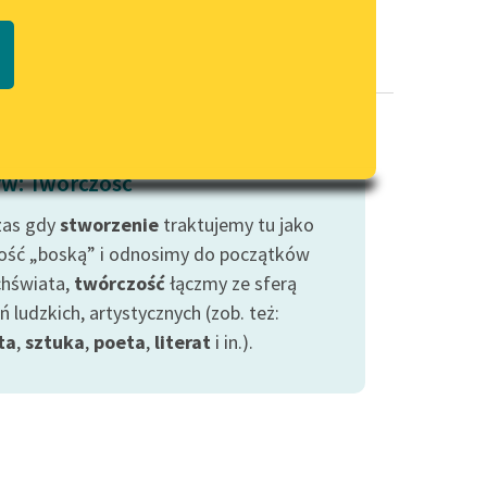
Regulamin biblioteki
macie PDF
Dane fundacji i sprawozdania
finansowe
Regulamin darowizn
Informacja o treściach
w: Twórczość
wrażliwych
zas gdy
stworzenie
Deklaracja dostępności
traktujemy tu jako
ość „boską” i odnosimy do początków
hświata,
twórczość
łączmy ze sferą
ń ludzkich, artystycznych (zob. też:
ta
,
sztuka
,
poeta
,
literat
i in.).