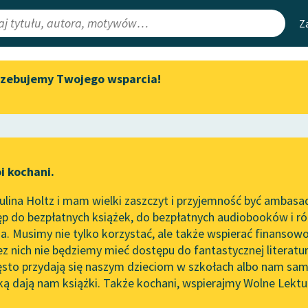
Z
rzebujemy Twojego wsparcia!
Aktualności
Narzędzia
e Lektury
Zapraszamy na spotkanie
Mapa Wolnych 
online z tłumaczkami
irmami
Leśmianator
literatury skandynawskiej
ewsletter
Przewodnik dla
Spotkanie z Katarzyną Tunkiel
i kochani.
czytających
w Oslo
ość
lina Holtz i mam wielki zaszczyt i przyjemność być ambasa
Wolne Lektury na 32.
p do bezpłatnych książek, do bezpłatnych audiobooków i różn
Pol’and’Rock Festivalu
API
. Musimy nie tylko korzystać, ale także wspierać finansowo
ce redakcyjne
„Kochanek Lady Chatterley”
OAI-PMH
ez nich nie będziemy mieć dostępu do fantastycznej literatu
do słuchania na Wolnych
ęsto przydają się naszym dzieciom w szkołach albo nam sam
Lekturach
Widget Wolnyc
ką dają nam książki. Także kochani, wspierajmy Wolne Lektu
oru
Roman Jaworski
✖
Nowy audiobook – „Marzenie
Przypisy
o Oriencie” Sophie Elkan