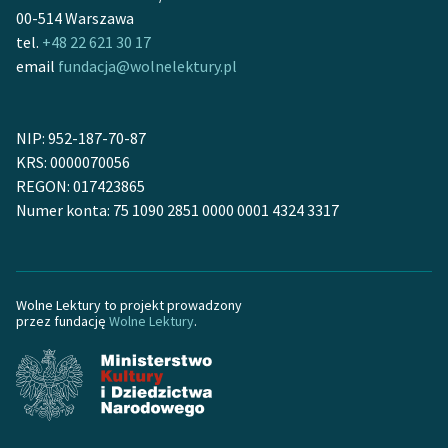
Ręce pełne poezji
00-514 Warszawa
tel.
+48 22 621 30 17
Kolekcje edukacyjne
email
fundacja@wolnelektury.pl
twórców przechodzących
do domeny publicznej,
lektur szkolnych oraz
NIP: 952-187-70-87
Starego Testamentu
KRS: 0000070056
REGON: 017423865
Odkurzamy bohaterów
Numer konta: 75 1090 2851 0000 0001 4324 3317
Szkoła Poezji Wolnych
Lektur
O nas
Wolne Lektury to projekt prowadzony
przez fundację
Wolne Lektury
.
Kontakt
O projekcie
Zespół