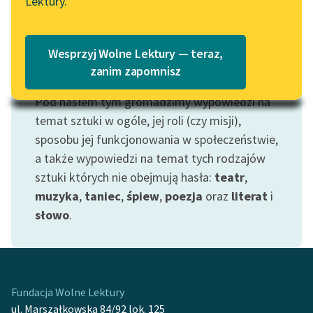
Lektury.
Katalog
Blog
Katalog w formacie PDF
Wesprzyj Wolne Lektury — teraz,
Lektury szkolne i klasyka
zanim zapomnisz
Motyw: Sztuka
literatury do słuchania dla
Pod hasłem tym gromadzimy wypowiedzi na
uczennic i uczniów z
niepełnosprawnościami
temat sztuki w ogóle, jej roli (czy misji),
sposobu jej funkcjonowania w społeczeństwie,
E-kolekcja lektur
a także wypowiedzi na temat tych rodzajów
szkolnych i literatury do
sztuki których nie obejmują hasła:
teatr
,
słuchania dla uczennic i
muzyka
,
taniec
,
śpiew
,
poezja
oraz
literat
i
uczniów z
słowo
.
niepełnosprawnościami
Feministyczne inspiracje.
Popularyzacja
skandynawskiej literatury
Fundacja Wolne Lektury
feministycznej
ul. Marszałkowska 84/92 lok. 125