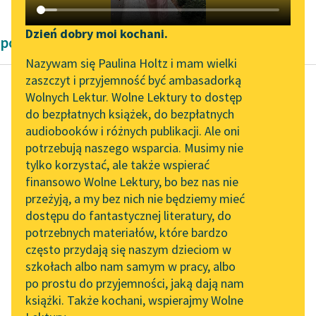
Katalog DAISY
Zgłoś brak utworu
Podkasty o książkach
Dzień dobry moi kochani.
powieści Romana Jaworskiego
Aktualności
Narzędzia
Nazywam się Paulina Holtz i mam wielki
zaszczyt i przyjemność być ambasadorką
„Prokurator Alicja Horn”
Mapa Wolnych Lektur
Wolnych Lektur. Wolne Lektury to dostęp
do słuchania
do bezpłatnych książek, do bezpłatnych
Roman Jaworski
Leśmianator
audiobooków i różnych publikacji. Ale oni
Wesele hrabiego
Byliśmy częścią AI Impact
potrzebują naszego wsparcia. Musimy nie
Przewodnik dla piszących i
Orgaza
Lab
tylko korzystać, ale także wspierać
czytających
finansowo Wolne Lektury, bo bez nas nie
Zapraszamy na spotkanie
Sala jest lakowa i z
przeżyją, a my bez nich nie będziemy mieć
online z tłumaczkami
laku są sprzęty. Dygocą
dostępu do fantastycznej literatury, do
literatury skandynawskiej
API
motyle czarne, żółte,
potrzebnych materiałów, które bardzo
płowe i
Spotkanie z Katarzyną
OAI-PMH
często przydają się naszym dzieciom w
Tunkiel w Oslo
bladoniebieskie...
szkołach albo nam samym w pracy, albo
Widget Wolnych Lektur
po prostu do przyjemności, jaką dają nam
102. lata temu zmarł
Czytaj więcej
książki. Także kochani, wspierajmy Wolne
Przypisy
Joseph Conrad