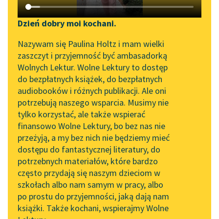
Katalog DAISY
Sortuj:
Zgłoś brak utworu
Podkasty o książkach
Dzień dobry moi kochani.
Aktualności
powieści Romana Jaworskiego
Narzędzia
Nazywam się Paulina Holtz i mam wielki
zaszczyt i przyjemność być ambasadorką
„Prokurator Alicja Horn”
Mapa Wolnych Lektur
Wolnych Lektur. Wolne Lektury to dostęp
do słuchania
do bezpłatnych książek, do bezpłatnych
Leśmianator
audiobooków i różnych publikacji. Ale oni
Byliśmy częścią AI Impact
potrzebują naszego wsparcia. Musimy nie
Przewodnik dla piszących i
Lab
tylko korzystać, ale także wspierać
czytających
finansowo Wolne Lektury, bo bez nas nie
Zapraszamy na spotkanie
przeżyją, a my bez nich nie będziemy mieć
online z tłumaczkami
dostępu do fantastycznej literatury, do
literatury skandynawskiej
API
potrzebnych materiałów, które bardzo
Spotkanie z Katarzyną
OAI-PMH
często przydają się naszym dzieciom w
Tunkiel w Oslo
szkołach albo nam samym w pracy, albo
Widget Wolnych Lektur
po prostu do przyjemności, jaką dają nam
102. lata temu zmarł
książki. Także kochani, wspierajmy Wolne
Przypisy
Joseph Conrad