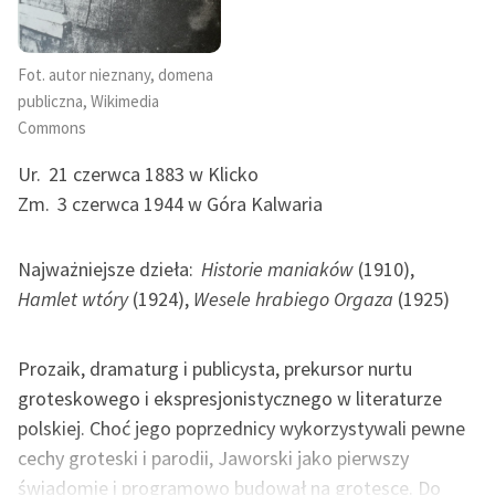
Ręce pełne poezji
Kolekcje edukacyjne
Fot. autor nieznany, domena
twórców przechodzących
publiczna, Wikimedia
do domeny publicznej,
Commons
lektur szkolnych oraz
Starego Testamentu
Ur.
21 czerwca 1883 w Klicko
Zm.
3 czerwca 1944 w Góra Kalwaria
Odkurzamy bohaterów
Szkoła Poezji Wolnych
Najważniejsze dzieła:
Historie maniaków
(1910),
Lektur
Hamlet wtóry
(1924),
Wesele hrabiego Orgaza
(1925)
O nas
Prozaik, dramaturg i publicysta, prekursor nurtu
Kontakt
groteskowego i ekspresjonistycznego w literaturze
O projekcie
polskiej. Choć jego poprzednicy wykorzystywali pewne
cechy groteski i parodii, Jaworski jako pierwszy
Zespół
świadomie i programowo budował na grotesce. Do