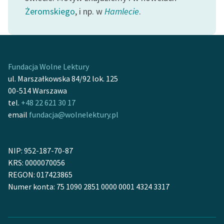
feministycznej
Żeromskiego
, i np. w
Hamlecie
.
Ręce pełne poezji
Kolekcje edukacyjne
twórców przechodzących
Fundacja Wolne Lektury
do domeny publicznej,
ul. Marszałkowska 84/92 lok. 125
lektur szkolnych oraz
00-514 Warszawa
Starego Testamentu
tel.
+48 22 621 30 17
email
fundacja@wolnelektury.pl
Odkurzamy bohaterów
Szkoła Poezji Wolnych
Lektur
NIP: 952-187-70-87
KRS: 0000070056
O nas
REGON: 017423865
Numer konta: 75 1090 2851 0000 0001 4324 3317
Kontakt
O projekcie