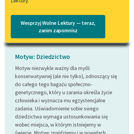
Lektury.
„Marzenie o Oriencie”
nie. Mama od...
Katalog
Sophie Elkan
Czytaj więcej
Katalog w formacie PDF
Blog
Wesprzyj Wolne Lektury — teraz,
zanim zapomnisz
Lektury szkolne i klasyka
literatury do słuchania dla
Motyw: Dziedzictwo
uczennic i uczniów z
niepełnosprawnościami
Motyw niezwykle ważny dla myśli
konserwatywnej (ale nie tylko), odnoszący się
E-kolekcja lektur
do całego tego bagażu społeczno-
szkolnych i literatury do
słuchania dla uczennic i
genetycznego, który u zarania określa życie
uczniów z
człowieka i wyznacza mu egzystencjalne
niepełnosprawnościami
zadania. Uświadomienie sobie swego
dziedzictwa wymaga ustosunkowania się
Feministyczne inspiracje.
wobec miejsca, w którym istniejemy w
Popularyzacja
świecie. Motyw znajdziemy i w nowelach
skandynawskiej literatury