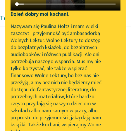
Katalog DAISY
Zgłoś brak utworu
Podkasty o książkach
Dzień dobry moi kochani.
Twórczość Raban Nowakowskie
Aktualności
Narzędzia
Nazywam się Paulina Holtz i mam wielki
zaszczyt i przyjemność być ambasadorką
Zapraszamy na spotkanie
Mapa Wolnych Lektur
Wolnych Lektur. Wolne Lektury to dostęp
online z tłumaczkami
do bezpłatnych książek, do bezpłatnych
Aleksandra Kasprzak
Leśmianator
literatury skandynawskiej
audiobooków i różnych publikacji. Ale oni
Niebezpieczeństwo
potrzebują naszego wsparcia. Musimy nie
Przewodnik dla piszących i
jedzenia w
Spotkanie z Katarzyną
tylko korzystać, ale także wspierać
czytających
Tunkiel w Oslo
miejscach
finansowo Wolne Lektury, bo bez nas nie
publicznych i
przeżyją, a my bez nich nie będziemy mieć
Wolne Lektury na 32.
prywatnych
dostępu do fantastycznej literatury, do
Pol’and’Rock Festivalu
API
potrzebnych materiałów, które bardzo
„Kochanek Lady
OAI-PMH
Odcinanie się od
często przydają się naszym dzieciom w
Chatterley” do słuchania
szkołach albo nam samym w pracy, albo
rodziny jest odcinaniem
Widget Wolnych Lektur
na Wolnych Lekturach
po prostu do przyjemności, jaką dają nam
końcówek banana —
książki. Także kochani, wspierajmy Wolne
Przypisy
niektórzy to robią, inni
Nowy audiobook –