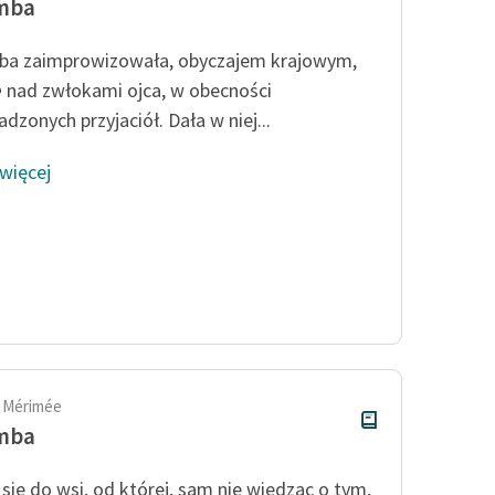
mba
a zaimprowizowała, obyczajem krajowym,
ę
nad zwłokami ojca, w obecności
dzonych przyjaciół. Dała w niej...
 więcej
 Mérimée
mba
ł się do wsi, od której, sam nie wiedząc o tym,