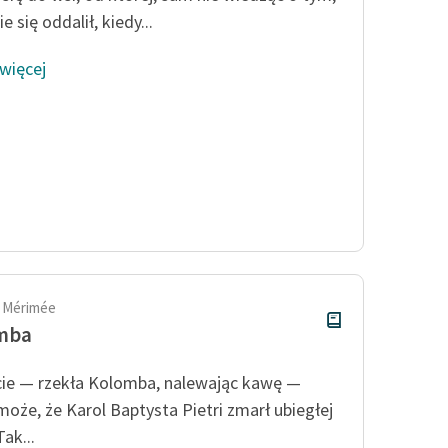
e się oddalił, kiedy...
 więcej
 Mérimée
mba
ie — rzekła Kolomba, nalewając kawę —
może, że Karol Baptysta Pietri zmarł ubiegłej
ak...