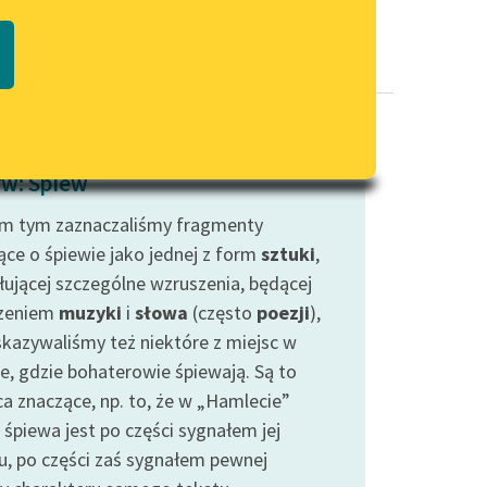
Regulamin biblioteki
macie PDF
Dane fundacji i sprawozdania
finansowe
Regulamin darowizn
Informacja o treściach
w: Śpiew
wrażliwych
m tym zaznaczaliśmy fragmenty
Deklaracja dostępności
ce o śpiewie jako jednej z form
sztuki
,
ującej szczególne wzruszenia, będącej
zeniem
muzyki
i
słowa
(często
poezji
),
skazywaliśmy też niektóre z miejsc w
ie, gdzie bohaterowie śpiewają. Są to
ca znaczące, np. to, że w „Hamlecie”
 śpiewa jest po części sygnałem jej
u, po części zaś sygnałem pewnej