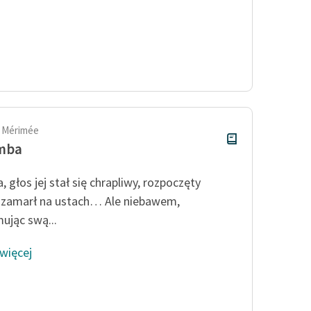
 Mérimée
mba
, głos jej stał się chrapliwy, rozpoczęty
 zamarł na ustach… Ale niebawem,
ując swą...
 więcej