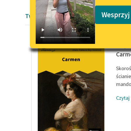
Podkasty o książkach
Wesprzyj
Twórczość Prospera Mérimée
Prosper
Carm
Skoroś
ściani
mandol
Czytaj