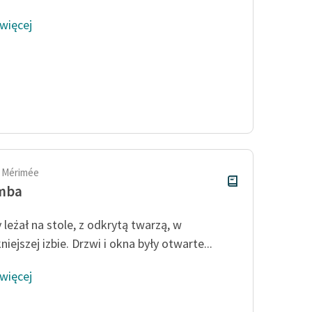
 więcej
 Mérimée
mba
 leżał na stole, z odkrytą twarzą, w
niejszej izbie. Drzwi i okna były otwarte...
 więcej