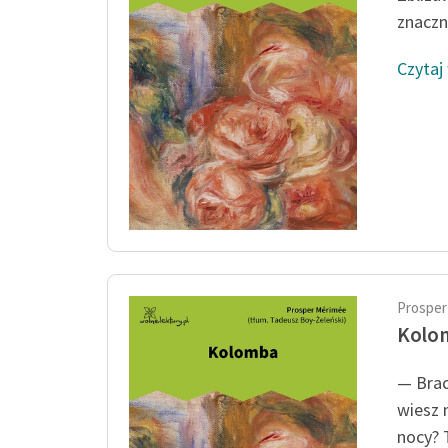
znaczni
Czytaj
Prosper
Kolo
— Brac
wiesz 
nocy? T