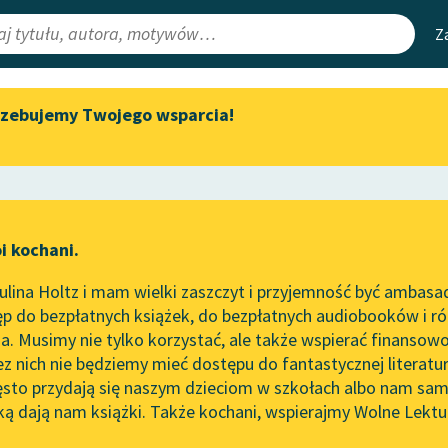
Z
rzebujemy Twojego wsparcia!
Aktualności
Narzędzia
e Lektury
Zapraszamy na spotkanie
Mapa Wolnych 
online z tłumaczkami
irmami
Leśmianator
literatury skandynawskiej
ewsletter
Przewodnik dla
Spotkanie z Katarzyną Tunkiel
i kochani.
czytających
w Oslo
lina Holtz i mam wielki zaszczyt i przyjemność być ambasa
Wolne Lektury na 32.
p do bezpłatnych książek, do bezpłatnych audiobooków i różn
Pol’and’Rock Festivalu
API
. Musimy nie tylko korzystać, ale także wspierać finansowo
ce redakcyjne
„Kochanek Lady Chatterley”
OAI-PMH
ez nich nie będziemy mieć dostępu do fantastycznej literatu
do słuchania na Wolnych
ęsto przydają się naszym dzieciom w szkołach albo nam sam
Lekturach
Widget Wolnyc
ką dają nam książki. Także kochani, wspierajmy Wolne Lektu
oru
Prosper Mérimée
✖
Nowy audiobook – „Marzenie
Przypisy
o Oriencie” Sophie Elkan