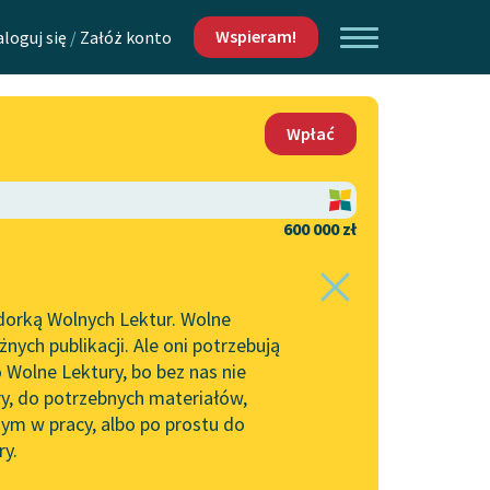
Wspieram!
aloguj się
/
Załóż konto
O nas
Wpłać
Lektur
Kontakt
O projekcie
600 000 zł
 piszących i
Zespół
dorką Wolnych Lektur. Wolne
Zasady wykorzystania
ych publikacji. Ale oni potrzebują
Wolnych Lektur
 Wolne Lektury, bo bez nas nie
Logotypy
ry, do potrzebnych materiałów,
ym w pracy, albo po prostu do
h Lektur
Materiały promocyjne
ry.
Polityka prywatności