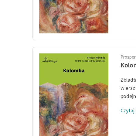
Prosper
Kolo
Zbladła
wiersz
podejm
Czytaj