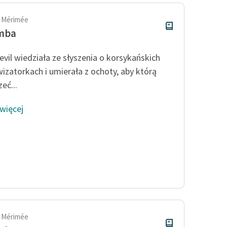
 Mérimée
mba
evil wiedziała ze słyszenia o korsykańskich
izatorkach i umierała z ochoty, aby którą
eć...
 więcej
 Mérimée