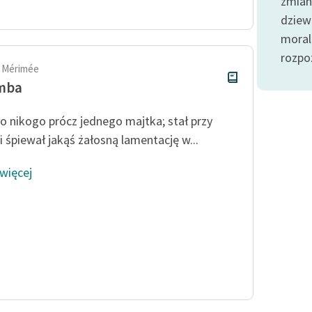
zmian
publicznej, lektur szkolnych
oraz Starego Testamentu
dziew
moral
Odkurzamy bohaterów
rozpoz
Szkoła Poezji Wolnych Lektur
 Mérimée
mba
ło nikogo prócz jednego majtka; stał przy
 i śpiewał jakąś żałosną lamentację w...
 więcej