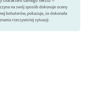
y charakteru samego tekstu —
czyna na swój sposób dokonuje oceny
nej bohaterów, pokazuje, że dokonała
nania rzeczywistej sytuacji.