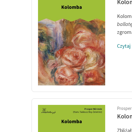
Kolo
Kolomb
ballat
zgroma
Czytaj
Prosper
Kolo
Zbliża