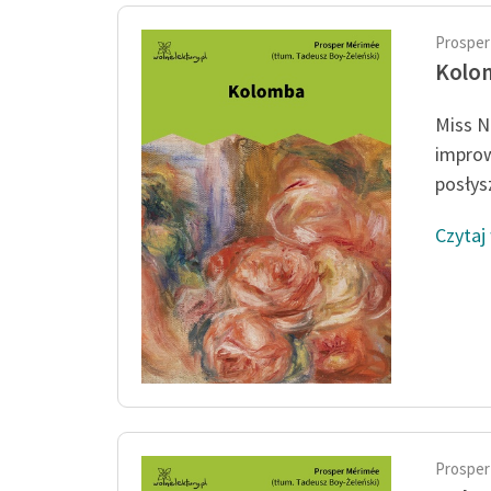
Prosper
Kolo
Miss N
improw
posłysz
Czytaj
Prosper