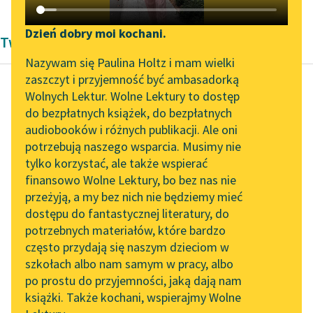
Katalog DAISY
Zgłoś brak utworu
Podkasty o książkach
Dzień dobry moi kochani.
Twórczość Pola Braun
Aktualności
Narzędzia
Nazywam się Paulina Holtz i mam wielki
zaszczyt i przyjemność być ambasadorką
„Prokurator Alicja Horn”
Mapa Wolnych Lektur
Wolnych Lektur. Wolne Lektury to dostęp
do słuchania
do bezpłatnych książek, do bezpłatnych
Pola Braun
Leśmianator
audiobooków i różnych publikacji. Ale oni
Przeprowadzka
Byliśmy częścią AI Impact
potrzebują naszego wsparcia. Musimy nie
Przewodnik dla piszących i
Lab
tylko korzystać, ale także wspierać
czytających
Czytaj więcej
finansowo Wolne Lektury, bo bez nas nie
Zapraszamy na spotkanie
przeżyją, a my bez nich nie będziemy mieć
online z tłumaczkami
dostępu do fantastycznej literatury, do
literatury skandynawskiej
API
potrzebnych materiałów, które bardzo
Spotkanie z Katarzyną
OAI-PMH
często przydają się naszym dzieciom w
Tunkiel w Oslo
szkołach albo nam samym w pracy, albo
Widget Wolnych Lektur
po prostu do przyjemności, jaką dają nam
102. lata temu zmarł
książki. Także kochani, wspierajmy Wolne
Przypisy
Joseph Conrad