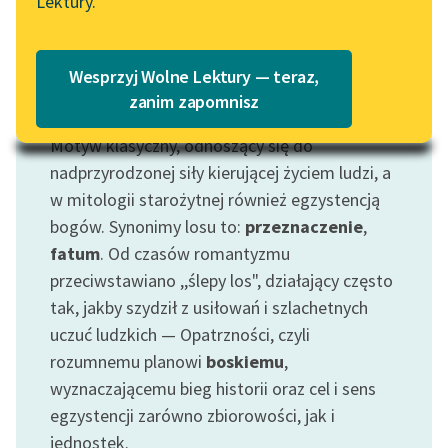
Lektury.
Katalog
Blog
Katalog w formacie PDF
Wesprzyj Wolne Lektury — teraz,
Lektury szkolne i klasyka
zanim zapomnisz
Motyw: Los
literatury do słuchania dla
Motyw klasyczny, odnoszący się do
uczennic i uczniów z
niepełnosprawnościami
nadprzyrodzonej siły kierującej życiem ludzi, a
w mitologii starożytnej również egzystencją
E-kolekcja lektur
bogów. Synonimy losu to:
przeznaczenie
,
szkolnych i literatury do
fatum
. Od czasów romantyzmu
słuchania dla uczennic i
przeciwstawiano ,,ślepy los", działający często
uczniów z
tak, jakby szydził z usiłowań i szlachetnych
niepełnosprawnościami
uczuć ludzkich — Opatrzności, czyli
Feministyczne inspiracje.
rozumnemu planowi
boskiemu
,
Popularyzacja
wyznaczającemu bieg historii oraz cel i sens
skandynawskiej literatury
egzystencji zarówno zbiorowości, jak i
feministycznej
jednostek.