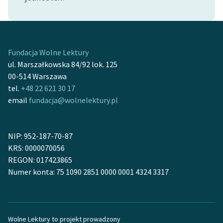
Ręce pełne poezji
Kolekcje edukacyjne
twórców przechodzących
do domeny publicznej,
Fundacja Wolne Lektury
lektur szkolnych oraz
ul. Marszałkowska 84/92 lok. 125
Starego Testamentu
00-514 Warszawa
tel.
+48 22 621 30 17
Odkurzamy bohaterów
email
fundacja@wolnelektury.pl
Szkoła Poezji Wolnych
Lektur
NIP: 952-187-70-87
O nas
KRS: 0000070056
REGON: 017423865
Kontakt
Numer konta: 75 1090 2851 0000 0001 4324 3317
O projekcie
Zespół
Wolne Lektury to projekt prowadzony