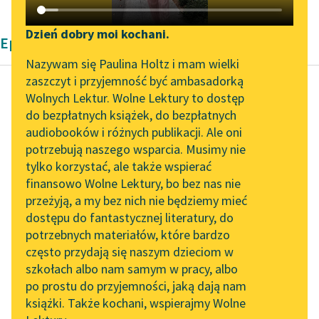
Katalog DAISY
Zgłoś brak utworu
Podkasty o książkach
Dzień dobry moi kochani.
Epika Platon
Aktualności
Narzędzia
Nazywam się Paulina Holtz i mam wielki
zaszczyt i przyjemność być ambasadorką
„Prokurator Alicja Horn”
Mapa Wolnych Lektur
Wolnych Lektur. Wolne Lektury to dostęp
do słuchania
do bezpłatnych książek, do bezpłatnych
Platon
Leśmianator
audiobooków i różnych publikacji. Ale oni
Fajdros
Byliśmy częścią AI Impact
potrzebują naszego wsparcia. Musimy nie
Przewodnik dla piszących i
Lab
tylko korzystać, ale także wspierać
czytających
On się do piękności nie
finansowo Wolne Lektury, bo bez nas nie
Zapraszamy na spotkanie
modli oczyma, ale
przeżyją, a my bez nich nie będziemy mieć
online z tłumaczkami
rozkoszy oddany,
dostępu do fantastycznej literatury, do
literatury skandynawskiej
API
okrakiem się na nią
potrzebnych materiałów, które bardzo
pcha...
Spotkanie z Katarzyną
OAI-PMH
często przydają się naszym dzieciom w
Tunkiel w Oslo
szkołach albo nam samym w pracy, albo
Widget Wolnych Lektur
Czytaj więcej
po prostu do przyjemności, jaką dają nam
102. lata temu zmarł
książki. Także kochani, wspierajmy Wolne
Przypisy
Joseph Conrad