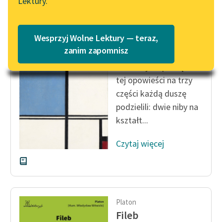
Lektury.
Katalog
Blog
Katalog w formacie PDF
Platon
Wesprzyj Wolne Lektury — teraz,
Fajdros
Lektury szkolne i klasyka
zanim zapomnisz
literatury do słuchania dla
Jakeśmy na początku
uczennic i uczniów z
tej opowieści na trzy
niepełnosprawnościami
części każdą duszę
E-kolekcja lektur
podzielili: dwie niby na
szkolnych i literatury do
kształt...
słuchania dla uczennic i
uczniów z
Czytaj więcej
niepełnosprawnościami
Feministyczne inspiracje.
Popularyzacja
skandynawskiej literatury
Platon
feministycznej
Fileb