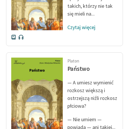
takich, którzy nie tak
Zasady wykorzystania
się mieli na...
Wolnych Lektur
Czytaj więcej
Logotypy
Materiały promocyjne
Polityka prywatności
Platon
Regulamin biblioteki
Państwo
Dane fundacji i
— A umiesz wymienić
sprawozdania finansowe
rozkosz większą i
Regulamin darowizn
ostrzejszą niźli rozkosz
płciowa?
Informacja o treściach
wrażliwych
— Nie umiem —
Deklaracja dostępności
powiada — ani takiej...