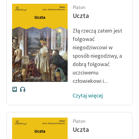
Platon
Uczta
Złą rzeczą zatem jest
folgować
niegodziwcowi w
sposób niegodziwy, a
dobrą folgować
uczciwemu
człowiekowi i...
Czytaj więcej
Platon
Uczta