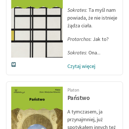
Ręce pełne poezji
Sokrates
: Ta myśl nam
Kolekcje edukacyjne
powiada, że nie istnieje
twórców przechodzących
żądza ciała.
do domeny publicznej,
lektur szkolnych oraz
Protarchos
: Jak to?
Starego Testamentu
Sokrates
: Ona...
Odkurzamy bohaterów
Szkoła Poezji Wolnych
Czytaj więcej
Lektur
O nas
Platon
Państwo
Kontakt
O projekcie
A tymczasem, ja
przynajmniej, już
Zespół
spotykałem innych też