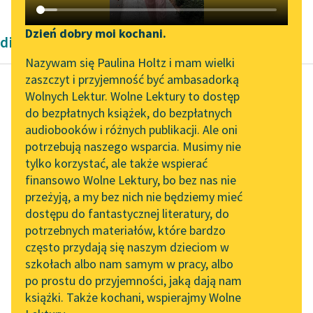
Katalog DAISY
Zgłoś brak utworu
Podkasty o książkach
Dzień dobry moi kochani.
dialogi Platon
Aktualności
Narzędzia
Nazywam się Paulina Holtz i mam wielki
zaszczyt i przyjemność być ambasadorką
„Prokurator Alicja Horn”
Mapa Wolnych Lektur
Wolnych Lektur. Wolne Lektury to dostęp
do słuchania
do bezpłatnych książek, do bezpłatnych
Platon
Leśmianator
audiobooków i różnych publikacji. Ale oni
Obrona Sokratesa
Byliśmy częścią AI Impact
potrzebują naszego wsparcia. Musimy nie
Przewodnik dla piszących i
Lab
tylko korzystać, ale także wspierać
czytających
On psuje młodzież! A
finansowo Wolne Lektury, bo bez nas nie
Zapraszamy na spotkanie
gdy ich się kto spyta,
przeżyją, a my bez nich nie będziemy mieć
online z tłumaczkami
co z nią robi i czego...
dostępu do fantastycznej literatury, do
literatury skandynawskiej
API
potrzebnych materiałów, które bardzo
Czytaj więcej
Spotkanie z Katarzyną
OAI-PMH
często przydają się naszym dzieciom w
Tunkiel w Oslo
szkołach albo nam samym w pracy, albo
Widget Wolnych Lektur
po prostu do przyjemności, jaką dają nam
102. lata temu zmarł
książki. Także kochani, wspierajmy Wolne
Przypisy
Joseph Conrad