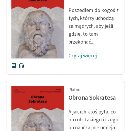
Ręce pełne poezji
Poszedłem do kogoś z
Kolekcje edukacyjne
tych, którzy uchodzą
twórców przechodzących
za mądrych, aby jeśli
do domeny publicznej,
gdzie, to tam
lektur szkolnych oraz
przekonać...
Starego Testamentu
Odkurzamy bohaterów
Czytaj więcej
Szkoła Poezji Wolnych
Lektur
O nas
Platon
Obrona Sokratesa
Kontakt
O projekcie
A jak ich ktoś pyta, co
on robi takiego i czego
Zespół
on naucza, nie umieją...