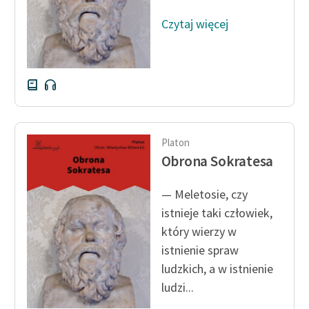
Czytaj więcej
Zasady wykorzystania
Wolnych Lektur
Logotypy
Materiały promocyjne
Polityka prywatności
Platon
Regulamin biblioteki
Obrona Sokratesa
Dane fundacji i
— Meletosie, czy
sprawozdania finansowe
istnieje taki człowiek,
Regulamin darowizn
który wierzy w
istnienie spraw
Informacja o treściach
ludzkich, a w istnienie
wrażliwych
ludzi...
Deklaracja dostępności