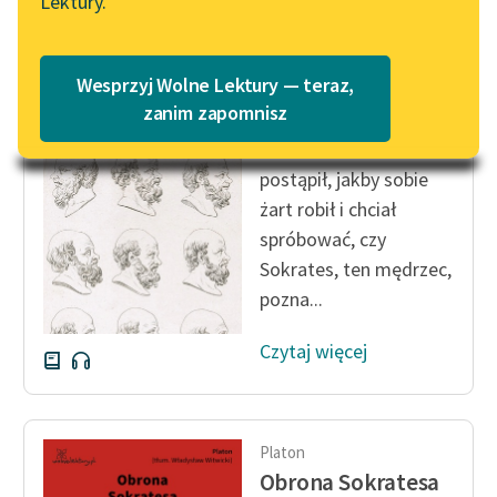
Lektury.
Katalog
Blog
Katalog w formacie PDF
Platon
Wesprzyj Wolne Lektury — teraz,
Obrona Sokratesa
Lektury szkolne i klasyka
zanim zapomnisz
literatury do słuchania dla
Podobnie zaiste
uczennic i uczniów z
postąpił, jakby sobie
niepełnosprawnościami
żart robił i chciał
E-kolekcja lektur
spróbować, czy
szkolnych i literatury do
Sokrates, ten mędrzec,
słuchania dla uczennic i
pozna...
uczniów z
niepełnosprawnościami
Czytaj więcej
Feministyczne inspiracje.
Popularyzacja
skandynawskiej literatury
Platon
feministycznej
Obrona Sokratesa