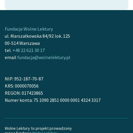
Fundacja Wolne Lektury
ul. Marszałkowska 84/92 lok. 125
00-514 Warszawa
tel.
+48 22 621 30 17
email
fundacja@wolnelektury.pl
NIP: 952-187-70-87
KRS: 0000070056
REGON: 017423865
Numer konta: 75 1090 2851 0000 0001 4324 3317
Wolne Lektury to projekt prowadzony
przez fundację
Wolne Lektury
.