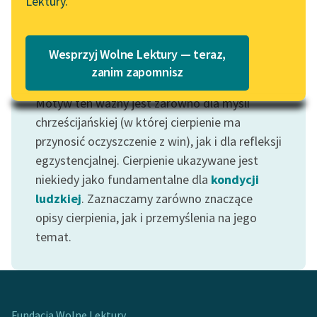
Lektury.
Katalog
Blog
Katalog w formacie PDF
Wesprzyj Wolne Lektury — teraz,
Lektury szkolne i klasyka
zanim zapomnisz
Motyw: Cierpienie
literatury do słuchania dla
Motyw ten ważny jest zarówno dla myśli
uczennic i uczniów z
niepełnosprawnościami
chrześcijańskiej (w której cierpienie ma
przynosić oczyszczenie z win), jak i dla refleksji
E-kolekcja lektur
egzystencjalnej. Cierpienie ukazywane jest
szkolnych i literatury do
niekiedy jako fundamentalne dla
kondycji
słuchania dla uczennic i
ludzkiej
. Zaznaczamy zarówno znaczące
uczniów z
opisy cierpienia, jak i przemyślenia na jego
niepełnosprawnościami
temat.
Feministyczne inspiracje.
Popularyzacja
skandynawskiej literatury
feministycznej
Fundacja Wolne Lektury