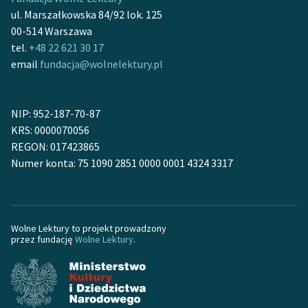
Ręce pełne poezji
ul. Marszałkowska 84/92 lok. 125
00-514 Warszawa
Kolekcje edukacyjne
tel.
+48 22 621 30 17
twórców przechodzących
email
fundacja@wolnelektury.pl
do domeny publicznej,
lektur szkolnych oraz
Starego Testamentu
NIP: 952-187-70-87
Odkurzamy bohaterów
KRS: 0000070056
REGON: 017423865
Szkoła Poezji Wolnych
Numer konta: 75 1090 2851 0000 0001 4324 3317
Lektur
O nas
Wolne Lektury to projekt prowadzony
Kontakt
przez fundację
Wolne Lektury
.
O projekcie
Zespół