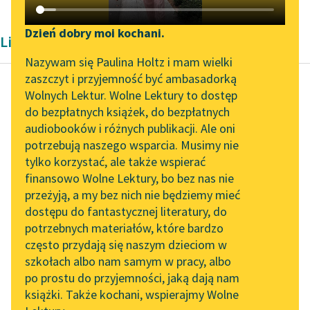
Katalog DAISY
Zgłoś brak utworu
Podkasty o książkach
Dzień dobry moi kochani.
Liryka Ottona zur Linde
Aktualności
Narzędzia
Nazywam się Paulina Holtz i mam wielki
zaszczyt i przyjemność być ambasadorką
„Prokurator Alicja Horn”
Mapa Wolnych Lektur
Wolnych Lektur. Wolne Lektury to dostęp
do słuchania
do bezpłatnych książek, do bezpłatnych
Otto zur Linde
Leśmianator
audiobooków i różnych publikacji. Ale oni
Skarga
Byliśmy częścią AI Impact
potrzebują naszego wsparcia. Musimy nie
Przewodnik dla piszących i
Lab
tylko korzystać, ale także wspierać
czytających
Biada! o, biada!
finansowo Wolne Lektury, bo bez nas nie
Zapraszamy na spotkanie
Dudnienia młota o
przeżyją, a my bez nich nie będziemy mieć
online z tłumaczkami
dachy świata,
dostępu do fantastycznej literatury, do
literatury skandynawskiej
API
gdy ramię moje
potrzebnych materiałów, które bardzo
odskoczy — są
Spotkanie z Katarzyną
OAI-PMH
często przydają się naszym dzieciom w
pukaniem w...
Tunkiel w Oslo
szkołach albo nam samym w pracy, albo
Widget Wolnych Lektur
po prostu do przyjemności, jaką dają nam
102. lata temu zmarł
Czytaj więcej
książki. Także kochani, wspierajmy Wolne
Przypisy
Joseph Conrad