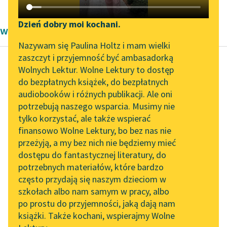
Katalog DAISY
Zgłoś brak utworu
Podkasty o książkach
Dzień dobry moi kochani.
wiersze Ottona zur Linde
Aktualności
Narzędzia
Nazywam się Paulina Holtz i mam wielki
zaszczyt i przyjemność być ambasadorką
Zapraszamy na spotkanie
Mapa Wolnych Lektur
Wolnych Lektur. Wolne Lektury to dostęp
online z tłumaczkami
do bezpłatnych książek, do bezpłatnych
Otto zur Linde
Leśmianator
literatury skandynawskiej
audiobooków i różnych publikacji. Ale oni
Skarga
potrzebują naszego wsparcia. Musimy nie
Przewodnik dla piszących i
Spotkanie z Katarzyną
tylko korzystać, ale także wspierać
czytających
Biada! o, biada!
Tunkiel w Oslo
finansowo Wolne Lektury, bo bez nas nie
Dudnienia młota o
przeżyją, a my bez nich nie będziemy mieć
Wolne Lektury na 32.
dachy świata,
dostępu do fantastycznej literatury, do
Pol’and’Rock Festivalu
API
gdy ramię moje
potrzebnych materiałów, które bardzo
odskoczy — są
„Kochanek Lady
OAI-PMH
często przydają się naszym dzieciom w
pukaniem w...
Chatterley” do słuchania
szkołach albo nam samym w pracy, albo
Widget Wolnych Lektur
na Wolnych Lekturach
po prostu do przyjemności, jaką dają nam
Czytaj więcej
książki. Także kochani, wspierajmy Wolne
Przypisy
Nowy audiobook –