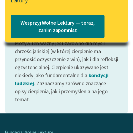
Lektury.
„Marzenie o Oriencie”
Katalog
Sophie Elkan
Katalog w formacie PDF
Blog
Wesprzyj Wolne Lektury — teraz,
zanim zapomnisz
Motyw: Cierpienie
Motyw ten ważny jest zarówno dla myśli
Lektury szkolne i klasyka
literatury do słuchania dla
chrześcijańskiej (w której cierpienie ma
uczennic i uczniów z
przynosić oczyszczenie z win), jak i dla refleksji
niepełnosprawnościami
egzystencjalnej. Cierpienie ukazywane jest
niekiedy jako fundamentalne dla
kondycji
E-kolekcja lektur
ludzkiej
. Zaznaczamy zarówno znaczące
szkolnych i literatury do
opisy cierpienia, jak i przemyślenia na jego
słuchania dla uczennic i
uczniów z
temat.
niepełnosprawnościami
Feministyczne inspiracje.
Popularyzacja
skandynawskiej literatury
Fundacja Wolne Lektury