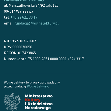
feministycznej
ul. Marszałkowska 84/92 lok. 125
00-514 Warszawa
Ręce pełne poezji
tel.
+48 22 621 30 17
email
fundacja@wolnelektury.pl
Kolekcje edukacyjne
twórców przechodzących
do domeny publicznej,
NIP: 952-187-70-87
lektur szkolnych oraz
KRS: 0000070056
Starego Testamentu
REGON: 017423865
Odkurzamy bohaterów
Numer konta: 75 1090 2851 0000 0001 4324 3317
Szkoła Poezji Wolnych
Lektur
Wolne Lektury to projekt prowadzony
O nas
przez fundację
Wolne Lektury
.
Kontakt
O projekcie