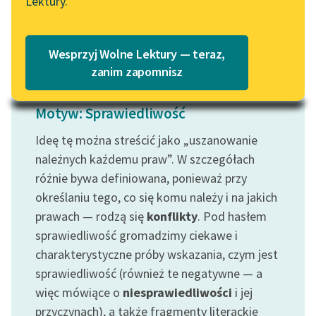
Lektury.
„Marzenie o Oriencie”
Katalog
Czytaj więcej
Sophie Elkan
Katalog w formacie PDF
Blog
Wesprzyj Wolne Lektury — teraz,
zanim zapomnisz
Lektury szkolne i klasyka
Motyw: Sprawiedliwość
literatury do słuchania dla
uczennic i uczniów z
Ideę tę można streścić jako „uszanowanie
niepełnosprawnościami
należnych każdemu praw”. W szczegółach
różnie bywa definiowana, ponieważ przy
E-kolekcja lektur
określaniu tego, co się komu należy i na jakich
szkolnych i literatury do
prawach — rodzą się
konflikty
. Pod hasłem
słuchania dla uczennic i
uczniów z
sprawiedliwość gromadzimy ciekawe i
niepełnosprawnościami
charakterystyczne próby wskazania, czym jest
sprawiedliwość (również te negatywne — a
Feministyczne inspiracje.
więc mówiące o
niesprawiedliwości
i jej
Popularyzacja
przyczynach), a także fragmenty literackie
skandynawskiej literatury