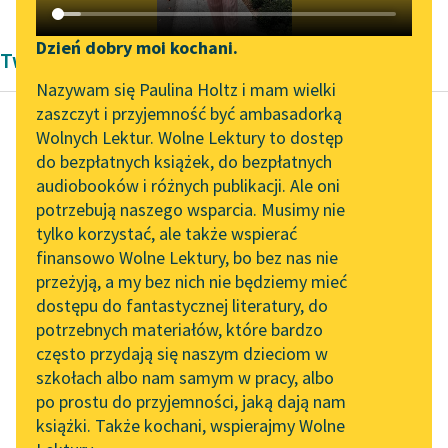
Katalog DAISY
Zgłoś brak utworu
Podkasty o książkach
Dzień dobry moi kochani.
Twórczość Michał Dymitr Krajewski
Aktualności
Narzędzia
Nazywam się Paulina Holtz i mam wielki
zaszczyt i przyjemność być ambasadorką
Zapraszamy na spotkanie
Mapa Wolnych Lektur
Wolnych Lektur. Wolne Lektury to dostęp
online z tłumaczkami
do bezpłatnych książek, do bezpłatnych
Michał Dymitr Krajewski
Leśmianator
literatury skandynawskiej
audiobooków i różnych publikacji. Ale oni
Woyciech
potrzebują naszego wsparcia. Musimy nie
Przewodnik dla piszących i
Zdarzyński, życie i
Spotkanie z Katarzyną
tylko korzystać, ale także wspierać
czytających
Tunkiel w Oslo
przypadki swoje
finansowo Wolne Lektury, bo bez nas nie
opisuiący
przeżyją, a my bez nich nie będziemy mieć
Wolne Lektury na 32.
dostępu do fantastycznej literatury, do
Pol’and’Rock Festivalu
API
Byłem iuż blisko domu,
potrzebnych materiałów, które bardzo
„Kochanek Lady
OAI-PMH
gdym usłyszał wielką
często przydają się naszym dzieciom w
Chatterley” do słuchania
wrzawę ludzi kłócących
szkołach albo nam samym w pracy, albo
Widget Wolnych Lektur
na Wolnych Lekturach
po prostu do przyjemności, jaką dają nam
się z sobą. Rzuciłem
książki. Także kochani, wspierajmy Wolne
Przypisy
okiem...
Nowy audiobook –