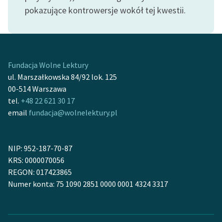
feministycznej
pokazujące kontrowersje wokół tej kwestii.
Ręce pełne poezji
Kolekcje edukacyjne
twórców przechodzących
Fundacja Wolne Lektury
do domeny publicznej,
ul. Marszałkowska 84/92 lok. 125
lektur szkolnych oraz
00-514 Warszawa
Starego Testamentu
tel.
+48 22 621 30 17
email
fundacja@wolnelektury.pl
Odkurzamy bohaterów
Szkoła Poezji Wolnych
Lektur
NIP: 952-187-70-87
KRS: 0000070056
O nas
REGON: 017423865
Numer konta: 75 1090 2851 0000 0001 4324 3317
Kontakt
O projekcie