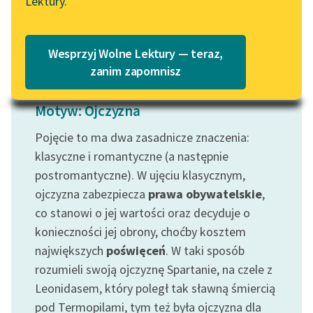
Lektury.
Katalog
Blog
Czytaj więcej
Katalog w formacie PDF
Wesprzyj Wolne Lektury — teraz,
Lektury szkolne i klasyka
zanim zapomnisz
literatury do słuchania dla
uczennic i uczniów z
Motyw: Ojczyzna
niepełnosprawnościami
Pojęcie to ma dwa zasadnicze znaczenia:
E-kolekcja lektur
klasyczne i romantyczne (a następnie
szkolnych i literatury do
postromantyczne). W ujęciu klasycznym,
słuchania dla uczennic i
ojczyzna zabezpiecza
prawa obywatelskie
,
uczniów z
co stanowi o jej wartości oraz decyduje o
niepełnosprawnościami
konieczności jej obrony, choćby kosztem
Feministyczne inspiracje.
największych
poświęceń
. W taki sposób
Popularyzacja
rozumieli swoją ojczyznę Spartanie, na czele z
skandynawskiej literatury
Leonidasem, który poległ tak sławną śmiercią
feministycznej
pod Termopilami, tym też była ojczyzna dla