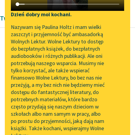
Katalog DAISY
Zgłoś brak utworu
Podkasty o książkach
Dzień dobry moi kochani.
Twórczość Michała Bałuckiego
Aktualności
Narzędzia
Nazywam się Paulina Holtz i mam wielki
zaszczyt i przyjemność być ambasadorką
„Prokurator Alicja Horn”
Mapa Wolnych Lektur
Wolnych Lektur. Wolne Lektury to dostęp
do słuchania
do bezpłatnych książek, do bezpłatnych
Michał Bałucki
Leśmianator
audiobooków i różnych publikacji. Ale oni
Za chlebem
Byliśmy częścią AI Impact
potrzebują naszego wsparcia. Musimy nie
Przewodnik dla piszących i
(Góralu, czy ci nie
Lab
tylko korzystać, ale także wspierać
czytających
żal...)
finansowo Wolne Lektury, bo bez nas nie
Zapraszamy na spotkanie
przeżyją, a my bez nich nie będziemy mieć
online z tłumaczkami
Góralu, czy ci nie żal
dostępu do fantastycznej literatury, do
literatury skandynawskiej
API
Odchodzić od stron
potrzebnych materiałów, które bardzo
Spotkanie z Katarzyną
ojczystych,
OAI-PMH
często przydają się naszym dzieciom w
Tunkiel w Oslo
Świerkowych lasów i
szkołach albo nam samym w pracy, albo
Widget Wolnych Lektur
po prostu do przyjemności, jaką dają nam
hal
102. lata temu zmarł
książki. Także kochani, wspierajmy Wolne
Przypisy
I tych...
Joseph Conrad