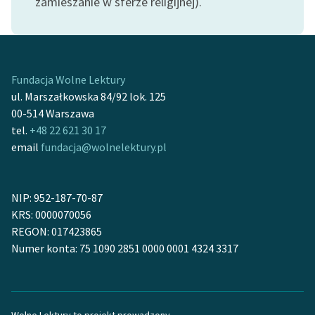
zamieszanie w sferze religijnej).
Zasady wykorzystania
Wolnych Lektur
Logotypy
Fundacja Wolne Lektury
ul. Marszałkowska 84/92 lok. 125
Materiały promocyjne
00-514 Warszawa
Polityka prywatności
tel.
+48 22 621 30 17
email
fundacja@wolnelektury.pl
Regulamin biblioteki
Dane fundacji i
NIP: 952-187-70-87
sprawozdania finansowe
KRS: 0000070056
Regulamin darowizn
REGON: 017423865
Numer konta: 75 1090 2851 0000 0001 4324 3317
Informacja o treściach
wrażliwych
Deklaracja dostępności