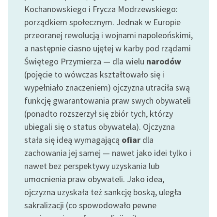
Ręce pełne poezji
Kochanowskiego i Frycza Modrzewskiego:
porządkiem społecznym. Jednak w Europie
Kolekcje edukacyjne
przeoranej rewolucją i wojnami napoleońskimi,
twórców przechodzących
a następnie ciasno ujętej w karby pod rządami
do domeny publicznej,
lektur szkolnych oraz
Świętego Przymierza — dla wielu
narodów
Starego Testamentu
(pojęcie to wówczas kształtowało się i
wypełniało znaczeniem) ojczyzna utraciła swą
Odkurzamy bohaterów
funkcję gwarantowania praw swych obywateli
Szkoła Poezji Wolnych
(ponadto rozszerzył się zbiór tych, którzy
Lektur
ubiegali się o status obywatela). Ojczyzna
stała się ideą wymagającą
ofiar
dla
O nas
zachowania jej samej — nawet jako idei tylko i
Kontakt
nawet bez perspektywy uzyskania lub
umocnienia praw obywateli. Jako idea,
O projekcie
ojczyzna uzyskała też sankcję boską, uległa
Zespół
sakralizacji (co spowodowało pewne