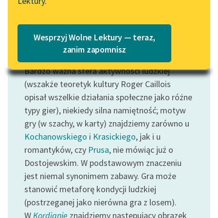
Lektury.
Katalog
Blog
Katalog w formacie PDF
Wesprzyj Wolne Lektury — teraz,
Lektury szkolne i klasyka
zanim zapomnisz
Motyw: Gra
literatury do słuchania dla
Bardzo ważna sfera aktywności ludzkiej
uczennic i uczniów z
niepełnosprawnościami
(wszakże teoretyk kultury Roger Caillois
opisał wszelkie działania społeczne jako różne
E-kolekcja lektur
typy gier), niekiedy silna namiętność; motyw
szkolnych i literatury do
gry (w szachy, w karty) znajdziemy zarówno u
słuchania dla uczennic i
Kochanowskiego
i
Krasickiego
, jak i u
uczniów z
romantyków, czy
Prusa
, nie mówiąc już o
niepełnosprawnościami
Dostojewskim. W podstawowym znaczeniu
Feministyczne inspiracje.
jest niemal synonimem zabawy. Gra może
Popularyzacja
stanowić metaforę kondycji ludzkiej
skandynawskiej literatury
(postrzeganej jako nierówna gra z losem).
feministycznej
W
Kordianie
znajdziemy następujący obrazek