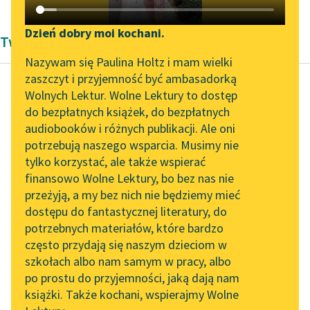
Katalog DAISY
Zgłoś brak utworu
Podkasty o książkach
Dzień dobry moi kochani.
Twórczość Michała Bałuckiego
Aktualności
Narzędzia
Nazywam się Paulina Holtz i mam wielki
zaszczyt i przyjemność być ambasadorką
„Prokurator Alicja Horn”
Mapa Wolnych Lektur
Wolnych Lektur. Wolne Lektury to dostęp
do słuchania
do bezpłatnych książek, do bezpłatnych
Michał Bałucki
Leśmianator
audiobooków i różnych publikacji. Ale oni
Dorożkarz nr 13
Byliśmy częścią AI Impact
potrzebują naszego wsparcia. Musimy nie
Przewodnik dla piszących i
Lab
tylko korzystać, ale także wspierać
czytających
świat wyższy uznał go
finansowo Wolne Lektury, bo bez nas nie
Zapraszamy na spotkanie
za swego, choć
przeżyją, a my bez nich nie będziemy mieć
online z tłumaczkami
pochodził tylko ze
dostępu do fantastycznej literatury, do
literatury skandynawskiej
API
szlacheckiej rodziny, bo
potrzebnych materiałów, które bardzo
był gentlemanem...
Spotkanie z Katarzyną
OAI-PMH
często przydają się naszym dzieciom w
Tunkiel w Oslo
szkołach albo nam samym w pracy, albo
Widget Wolnych Lektur
Czytaj więcej
po prostu do przyjemności, jaką dają nam
102. lata temu zmarł
książki. Także kochani, wspierajmy Wolne
Przypisy
Joseph Conrad