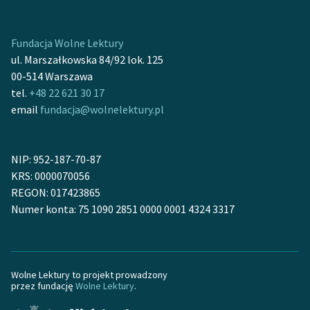
Zasady wykorzystania
Fundacja Wolne Lektury
Wolnych Lektur
ul. Marszałkowska 84/92 lok. 125
Logotypy
00-514 Warszawa
tel.
+48 22 621 30 17
Materiały promocyjne
email
fundacja@wolnelektury.pl
Polityka prywatności
Regulamin biblioteki
NIP: 952-187-70-87
KRS: 0000070056
Dane fundacji i
REGON: 017423865
sprawozdania finansowe
Numer konta: 75 1090 2851 0000 0001 4324 3317
Regulamin darowizn
Informacja o treściach
wrażliwych
Wolne Lektury to projekt prowadzony
przez fundację
Wolne Lektury
.
Deklaracja dostępności