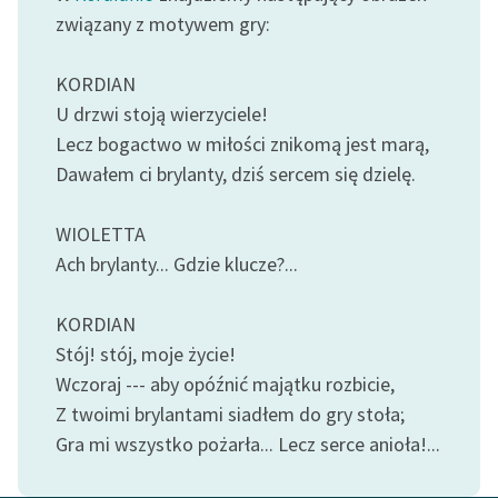
Ręce pełne poezji
związany z motywem gry:
Kolekcje edukacyjne
KORDIAN
twórców przechodzących
do domeny publicznej,
U drzwi stoją wierzyciele!
lektur szkolnych oraz
Lecz bogactwo w miłości znikomą jest marą,
Starego Testamentu
Dawałem ci brylanty, dziś sercem się dzielę.
Odkurzamy bohaterów
WIOLETTA
Szkoła Poezji Wolnych
Ach brylanty... Gdzie klucze?...
Lektur
O nas
KORDIAN
Stój! stój, moje życie!
Kontakt
Wczoraj --- aby opóźnić majątku rozbicie,
Z twoimi brylantami siadłem do gry stoła;
O projekcie
Gra mi wszystko pożarła... Lecz serce anioła!...
Zespół