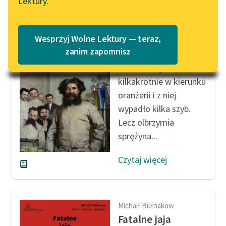
Lektury.
Katalog
Blog
Katalog w formacie PDF
Michaił Bułhakow
Wesprzyj Wolne Lektury — teraz,
Fatalne jaja
Lektury szkolne i klasyka
zanim zapomnisz
literatury do słuchania dla
Szczukin wystrzelił
uczennic i uczniów z
kilkakrotnie w kierunku
niepełnosprawnościami
oranżerii i z niej
E-kolekcja lektur
wypadło kilka szyb.
szkolnych i literatury do
Lecz olbrzymia
słuchania dla uczennic i
sprężyna...
uczniów z
niepełnosprawnościami
Czytaj więcej
Feministyczne inspiracje.
Popularyzacja
skandynawskiej literatury
Michaił Bułhakow
feministycznej
Fatalne jaja