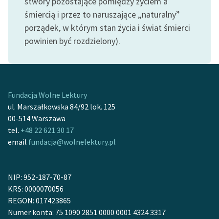
stwory pozostające pomiędzy życiem a
śmiercią i przez to naruszające „naturalny”
porządek, w którym stan życia i świat śmierci
powinien być rozdzielony).
Fundacja Wolne Lektury
ul. Marszałkowska 84/92 lok. 125
00-514 Warszawa
tel.
+48 22 621 30 17
email
fundacja@wolnelektury.pl
NIP: 952-187-70-87
KRS: 0000070056
REGON: 017423865
Numer konta: 75 1090 2851 0000 0001 4324 3317