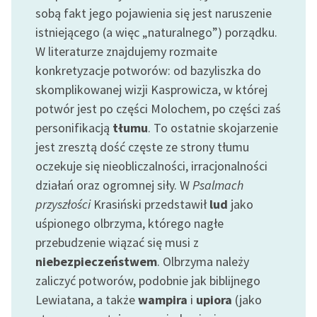
sobą fakt jego pojawienia się jest naruszenie
Zasady wykorzystania
istniejącego (a więc „naturalnego”) porządku.
Wolnych Lektur
W literaturze znajdujemy rozmaite
konkretyzacje potworów: od bazyliszka do
Logotypy
skomplikowanej wizji Kasprowicza, w której
Materiały promocyjne
potwór jest po części Molochem, po części zaś
personifikacją
tłumu
. To ostatnie skojarzenie
Polityka prywatności
jest zresztą dość częste ze strony tłumu
Regulamin biblioteki
oczekuje się nieobliczalności, irracjonalności
działań oraz ogromnej siły. W
Psalmach
Dane fundacji i
przyszłości
Krasiński przedstawił
lud
jako
sprawozdania finansowe
uśpionego olbrzyma, którego nagłe
Regulamin darowizn
przebudzenie wiązać się musi z
niebezpieczeństwem
. Olbrzyma należy
Informacja o treściach
wrażliwych
zaliczyć potworów, podobnie jak biblijnego
Lewiatana, a także
wampira
i
upiora
(jako
Deklaracja dostępności