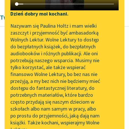
Katalog DAISY
Zgłoś brak utworu
Podkasty o książkach
Dzień dobry moi kochani.
Twórczość Michaiła Bułhakowa
Aktualności
Narzędzia
Nazywam się Paulina Holtz i mam wielki
zaszczyt i przyjemność być ambasadorką
„Prokurator Alicja Horn”
Mapa Wolnych Lektur
Wolnych Lektur. Wolne Lektury to dostęp
do słuchania
do bezpłatnych książek, do bezpłatnych
Michaił Bułhakow
Leśmianator
audiobooków i różnych publikacji. Ale oni
Fatalne jaja
Byliśmy częścią AI Impact
potrzebują naszego wsparcia. Musimy nie
Przewodnik dla piszących i
Lab
tylko korzystać, ale także wspierać
czytających
Żmija machnęła obok
finansowo Wolne Lektury, bo bez nas nie
Zapraszamy na spotkanie
zarządzającego
przeżyją, a my bez nich nie będziemy mieć
online z tłumaczkami
sowchozem wprost
dostępu do fantastycznej literatury, do
literatury skandynawskiej
API
tam, gdzie był biały
potrzebnych materiałów, które bardzo
kaftanik, na drodze
Spotkanie z Katarzyną
OAI-PMH
często przydają się naszym dzieciom w
Rokk widział...
Tunkiel w Oslo
szkołach albo nam samym w pracy, albo
Widget Wolnych Lektur
po prostu do przyjemności, jaką dają nam
102. lata temu zmarł
Czytaj więcej
książki. Także kochani, wspierajmy Wolne
Przypisy
Joseph Conrad