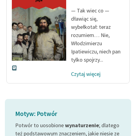
Ręce pełne poezji
— Tak wiec co —
Kolekcje edukacyjne
dławiąc się,
twórców przechodzących
wybełkotał: teraz
do domeny publicznej,
rozumiem… Nie,
lektur szkolnych oraz
Włodzimierzu
Starego Testamentu
Ipatiewiczu, niech pan
Odkurzamy bohaterów
tylko spojrzy...
Szkoła Poezji Wolnych
Czytaj więcej
Lektur
O nas
Kontakt
Motyw: Potwór
O projekcie
Potwór to uosobione
wynaturzenie
; dlatego
Zespół
też podstawowym znaczeniem, jakie niesie ze