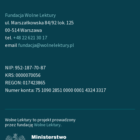
Ręce pełne poezji
Fundacja Wolne Lektury
Kolekcje edukacyjne
ul. Marszałkowska 84/92 lok. 125
twórców przechodzących
00-514 Warszawa
do domeny publicznej,
tel.
+48 22 621 30 17
lektur szkolnych oraz
email
fundacja@wolnelektury.pl
Starego Testamentu
Odkurzamy bohaterów
NIP: 952-187-70-87
Szkoła Poezji Wolnych
KRS: 0000070056
Lektur
REGON: 017423865
Numer konta: 75 1090 2851 0000 0001 4324 3317
O nas
Kontakt
O projekcie
Wolne Lektury to projekt prowadzony
przez fundację
Wolne Lektury
.
Zespół