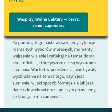
Czytaj więcej
Lektury.
Katalog
Blog
Katalog w formacie PDF
Wesprzyj Wolne Lektury — teraz,
Lektury szkolne i klasyka
zanim zapomnisz
literatury do słuchania dla
Motyw: Sumienie
uczennic i uczniów z
Za pomocą tego hasła wskazujemy sytuacje
niepełnosprawnościami
rozmaitych wyborów moralnych, momenty
E-kolekcja lektur
wejrzenia w siebie i refleksji na temat dobra i
szkolnych i literatury do
zła - refleksji, które jeszcze nie są wyrzutami
słuchania dla uczennic i
sumienia. Warto też prześledzić, jakie bywały
uczniów z
wyobrażenia na temat tego, czym jest
niepełnosprawnościami
sumienie, w jaki sposób formuje się lub jest
Feministyczne inspiracje.
dane człowiekowi oraz - po czym poznajemy,
Popularyzacja
że ktoś „nie ma sumienia”.
skandynawskiej literatury
feministycznej