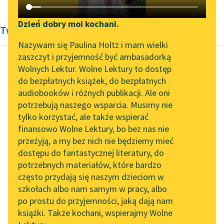
Katalog DAISY
Zgłoś brak utworu
Podkasty o książkach
Dzień dobry moi kochani.
Twórczość Marcela Prousta
Aktualności
Narzędzia
Nazywam się Paulina Holtz i mam wielki
zaszczyt i przyjemność być ambasadorką
„Prokurator Alicja Horn”
Mapa Wolnych Lektur
Wolnych Lektur. Wolne Lektury to dostęp
do słuchania
do bezpłatnych książek, do bezpłatnych
Marcel Proust
Leśmianator
audiobooków i różnych publikacji. Ale oni
Strona
Byliśmy częścią AI Impact
potrzebują naszego wsparcia. Musimy nie
Przewodnik dla piszących i
Guermantes, część
Lab
tylko korzystać, ale także wspierać
czytających
pierwsza
finansowo Wolne Lektury, bo bez nas nie
Zapraszamy na spotkanie
przeżyją, a my bez nich nie będziemy mieć
online z tłumaczkami
I zaczął robić matce
dostępu do fantastycznej literatury, do
literatury skandynawskiej
API
wymówki, czując z
potrzebnych materiałów, które bardzo
Spotkanie z Katarzyną
pewnością, że on sam
OAI-PMH
często przydają się naszym dzieciom w
Tunkiel w Oslo
może na nie
szkołach albo nam samym w pracy, albo
Widget Wolnych Lektur
po prostu do przyjemności, jaką dają nam
zasługuje...
102. lata temu zmarł
książki. Także kochani, wspierajmy Wolne
Przypisy
Joseph Conrad