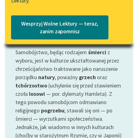
Czytaj więcej
Lektury.
„Marzenie o Oriencie”
Katalog
Sophie Elkan
Katalog w formacie PDF
Blog
Wesprzyj Wolne Lektury — teraz,
zanim zapomnisz
Motyw: Samobójstwo
Lektury szkolne i klasyka
Samobójstwo, będąc rodzajem
śmierci
z
literatury do słuchania dla
uczennic i uczniów z
wyboru, jest w kulturze ukształtowanej przez
niepełnosprawnościami
chrześcijaństwo traktowane jako naruszenie
porządku
natury
, poważny
grzech
oraz
E-kolekcja lektur
tchórzostwo
(uchylenie się przed stawieniem
szkolnych i literatury do
czoła
losowi
— por. dylematy Hamleta). Z
słuchania dla uczennic i
tego powodu samobójcom odmawiano
uczniów z
niepełnosprawnościami
religijnego
pogrzebu
; stawali się oni — po
śmierci — wyrzutkami społeczeństwa.
Feministyczne inspiracje.
Jednakże, jak wiadomo w innych kulturach
Popularyzacja
(choćby w starożytnym Rzymie, czy w Japonii)
skandynawskiej literatury