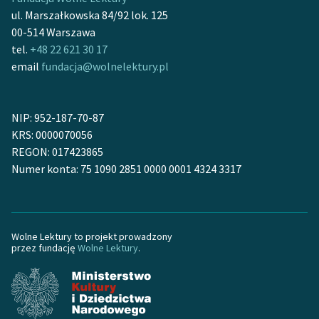
Ręce pełne poezji
ul. Marszałkowska 84/92 lok. 125
00-514 Warszawa
Kolekcje edukacyjne
tel.
+48 22 621 30 17
twórców przechodzących
email
fundacja@wolnelektury.pl
do domeny publicznej,
lektur szkolnych oraz
Starego Testamentu
NIP: 952-187-70-87
Odkurzamy bohaterów
KRS: 0000070056
REGON: 017423865
Szkoła Poezji Wolnych
Numer konta: 75 1090 2851 0000 0001 4324 3317
Lektur
O nas
Wolne Lektury to projekt prowadzony
Kontakt
przez fundację
Wolne Lektury
.
O projekcie
Zespół