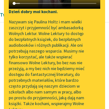
Katalog DAISY
Zgłoś brak utworu
Podkasty o książkach
Dzień dobry moi kochani.
Twórczość Marcela Prousta
Aktualności
Narzędzia
Nazywam się Paulina Holtz i mam wielki
zaszczyt i przyjemność być ambasadorką
„Prokurator Alicja Horn”
Mapa Wolnych Lektur
Wolnych Lektur. Wolne Lektury to dostęp
do słuchania
do bezpłatnych książek, do bezpłatnych
Marcel Proust
Leśmianator
audiobooków i różnych publikacji. Ale oni
Uwięziona, tom
Byliśmy częścią AI Impact
potrzebują naszego wsparcia. Musimy nie
Przewodnik dla piszących i
drugi
Lab
tylko korzystać, ale także wspierać
czytających
finansowo Wolne Lektury, bo bez nas nie
Zapraszamy na spotkanie
Czytaj więcej
przeżyją, a my bez nich nie będziemy mieć
online z tłumaczkami
dostępu do fantastycznej literatury, do
literatury skandynawskiej
API
potrzebnych materiałów, które bardzo
Spotkanie z Katarzyną
OAI-PMH
często przydają się naszym dzieciom w
Tunkiel w Oslo
szkołach albo nam samym w pracy, albo
Widget Wolnych Lektur
po prostu do przyjemności, jaką dają nam
102. lata temu zmarł
książki. Także kochani, wspierajmy Wolne
Przypisy
Joseph Conrad