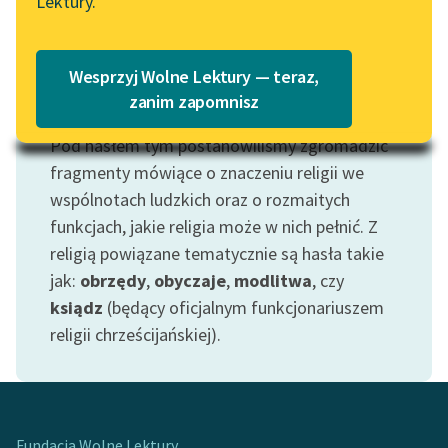
Lektury.
Katalog
Blog
Katalog w formacie PDF
Wesprzyj Wolne Lektury — teraz,
Lektury szkolne i klasyka
zanim zapomnisz
Motyw: Religia
literatury do słuchania dla
Pod hasłem tym postanowiliśmy zgromadzić
uczennic i uczniów z
niepełnosprawnościami
fragmenty mówiące o znaczeniu religii we
wspólnotach ludzkich oraz o rozmaitych
E-kolekcja lektur
funkcjach, jakie religia może w nich pełnić. Z
szkolnych i literatury do
religią powiązane tematycznie są hasła takie
słuchania dla uczennic i
jak:
obrzędy
,
obyczaje
,
modlitwa
, czy
uczniów z
ksiądz
(będący oficjalnym funkcjonariuszem
niepełnosprawnościami
religii chrześcijańskiej).
Feministyczne inspiracje.
Popularyzacja
skandynawskiej literatury
feministycznej
Fundacja Wolne Lektury