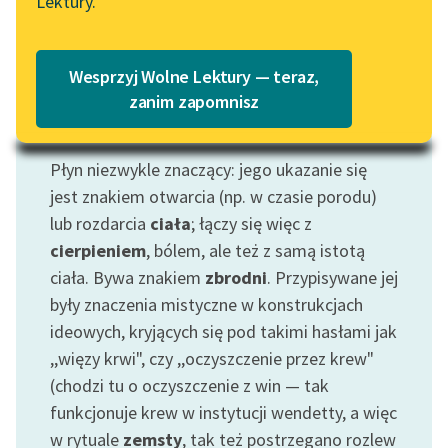
Czytaj więcej
Lektury.
Katalog
Blog
Katalog w formacie PDF
Wesprzyj Wolne Lektury — teraz,
Lektury szkolne i klasyka
zanim zapomnisz
literatury do słuchania dla
Motyw: Krew
uczennic i uczniów z
Płyn niezwykle znaczący: jego ukazanie się
niepełnosprawnościami
jest znakiem otwarcia (np. w czasie porodu)
E-kolekcja lektur
lub rozdarcia
ciała
; łączy się więc z
szkolnych i literatury do
cierpieniem
, bólem, ale też z samą istotą
słuchania dla uczennic i
ciała. Bywa znakiem
zbrodni
. Przypisywane jej
uczniów z
były znaczenia mistyczne w konstrukcjach
niepełnosprawnościami
ideowych, kryjących się pod takimi hasłami jak
Feministyczne inspiracje.
,,więzy krwi", czy ,,oczyszczenie przez krew"
Popularyzacja
(chodzi tu o oczyszczenie z win — tak
skandynawskiej literatury
funkcjonuje krew w instytucji wendetty, a więc
feministycznej
w rytuale
zemsty
, tak też postrzegano rozlew