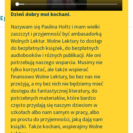
Katalog DAISY
Zgłoś brak utworu
Podkasty o książkach
Dzień dobry moi kochani.
Epika Marcela Prousta
Aktualności
Narzędzia
Nazywam się Paulina Holtz i mam wielki
zaszczyt i przyjemność być ambasadorką
„Prokurator Alicja Horn”
Mapa Wolnych Lektur
Wolnych Lektur. Wolne Lektury to dostęp
do słuchania
do bezpłatnych książek, do bezpłatnych
Marcel Proust
Leśmianator
audiobooków i różnych publikacji. Ale oni
Strona
Byliśmy częścią AI Impact
potrzebują naszego wsparcia. Musimy nie
Przewodnik dla piszących i
Guermantes, część
Lab
tylko korzystać, ale także wspierać
czytających
pierwsza
finansowo Wolne Lektury, bo bez nas nie
Zapraszamy na spotkanie
przeżyją, a my bez nich nie będziemy mieć
online z tłumaczkami
— Co jest dosyć
dostępu do fantastycznej literatury, do
literatury skandynawskiej
API
zabawne — rzekła pani
potrzebnych materiałów, które bardzo
Spotkanie z Katarzyną
de Villeparisis — to że
OAI-PMH
często przydają się naszym dzieciom w
Tunkiel w Oslo
w owych klasztorach,
szkołach albo nam samym w pracy, albo
Widget Wolnych Lektur
po prostu do przyjemności, jaką dają nam
gdzie nasze...
102. lata temu zmarł
książki. Także kochani, wspierajmy Wolne
Przypisy
Joseph Conrad