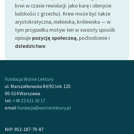
Ręce pełne poezji
krwi w czasie rewolucji: jako karę i obmycie
ludzkości z grzechu). Krew może być także
Kolekcje edukacyjne
arystokratyczna, niebieska, królewska — w
twórców przechodzących
tym przypadku motyw ten w swoisty sposób
do domeny publicznej,
lektur szkolnych oraz
opisuje
pozycję społeczną
, pochodzenie i
Starego Testamentu
dziedzictwo
.
Odkurzamy bohaterów
Szkoła Poezji Wolnych
Lektur
Fundacja Wolne Lektury
ul. Marszałkowska 84/92 lok. 125
O nas
00-514 Warszawa
Kontakt
tel.
+48 22 621 30 17
email
fundacja@wolnelektury.pl
O projekcie
Zespół
NIP: 952-187-70-87