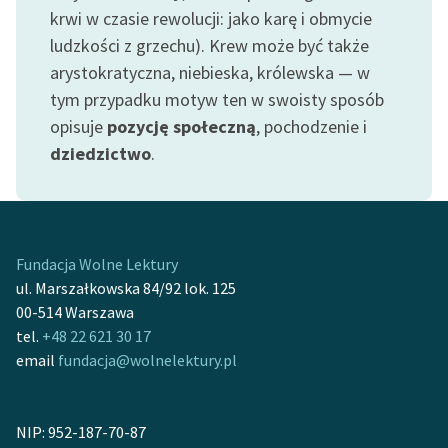
Ręce pełne poezji
krwi w czasie rewolucji: jako karę i obmycie
ludzkości z grzechu). Krew może być także
Kolekcje edukacyjne
arystokratyczna, niebieska, królewska — w
twórców przechodzących
tym przypadku motyw ten w swoisty sposób
do domeny publicznej,
lektur szkolnych oraz
opisuje
pozycję społeczną
, pochodzenie i
Starego Testamentu
dziedzictwo
.
Odkurzamy bohaterów
Szkoła Poezji Wolnych
Lektur
Fundacja Wolne Lektury
ul. Marszałkowska 84/92 lok. 125
O nas
00-514 Warszawa
Kontakt
tel.
+48 22 621 30 17
email
fundacja@wolnelektury.pl
O projekcie
Zespół
NIP: 952-187-70-87