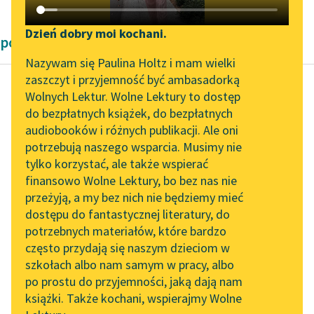
Katalog DAISY
Zgłoś brak utworu
Podkasty o książkach
Dzień dobry moi kochani.
powieści Marcela Prousta
Aktualności
Narzędzia
Nazywam się Paulina Holtz i mam wielki
zaszczyt i przyjemność być ambasadorką
„Prokurator Alicja Horn”
Mapa Wolnych Lektur
Wolnych Lektur. Wolne Lektury to dostęp
do słuchania
do bezpłatnych książek, do bezpłatnych
Marcel Proust
Leśmianator
audiobooków i różnych publikacji. Ale oni
Strona
Byliśmy częścią AI Impact
potrzebują naszego wsparcia. Musimy nie
Przewodnik dla piszących i
Guermantes, część
Lab
tylko korzystać, ale także wspierać
czytających
pierwsza
finansowo Wolne Lektury, bo bez nas nie
Zapraszamy na spotkanie
przeżyją, a my bez nich nie będziemy mieć
online z tłumaczkami
— Co jest dosyć
dostępu do fantastycznej literatury, do
literatury skandynawskiej
API
zabawne — rzekła pani
potrzebnych materiałów, które bardzo
Spotkanie z Katarzyną
de Villeparisis — to że
OAI-PMH
często przydają się naszym dzieciom w
Tunkiel w Oslo
w owych klasztorach,
szkołach albo nam samym w pracy, albo
Widget Wolnych Lektur
po prostu do przyjemności, jaką dają nam
gdzie nasze...
102. lata temu zmarł
książki. Także kochani, wspierajmy Wolne
Przypisy
Joseph Conrad