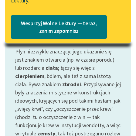
Czytaj więcej
Lektury.
Katalog
Blog
Katalog w formacie PDF
Wesprzyj Wolne Lektury — teraz,
Lektury szkolne i klasyka
zanim zapomnisz
literatury do słuchania dla
Motyw: Krew
uczennic i uczniów z
Płyn niezwykle znaczący: jego ukazanie się
niepełnosprawnościami
jest znakiem otwarcia (np. w czasie porodu)
E-kolekcja lektur
lub rozdarcia
ciała
; łączy się więc z
szkolnych i literatury do
cierpieniem
, bólem, ale też z samą istotą
słuchania dla uczennic i
ciała. Bywa znakiem
zbrodni
. Przypisywane jej
uczniów z
były znaczenia mistyczne w konstrukcjach
niepełnosprawnościami
ideowych, kryjących się pod takimi hasłami jak
Feministyczne inspiracje.
,,więzy krwi", czy ,,oczyszczenie przez krew"
Popularyzacja
(chodzi tu o oczyszczenie z win — tak
skandynawskiej literatury
funkcjonuje krew w instytucji wendetty, a więc
feministycznej
w rytuale
zemsty
, tak też postrzegano rozlew