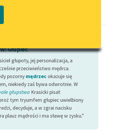
Regulamin biblioteki
macie PDF
Dane fundacji i sprawozdania
finansowe
Regulamin darowizn
Informacja o treściach
w: Głupiec
wrażliwych
iciel głupoty, jej personalizacja, a
Deklaracja dostępności
cześnie przeciwieństwo mędrca.
edy pozorny
mędrzec
okazuje się
em, niekiedy zaś bywa odwrotnie. W
ale głupstwa
Krasicki pisał:
ieroż tym tryumfem głupiec uwielbiony
redzi, decyduje, a w zgrai nacisku
ra plauz mądrości i ma sławę w zysku."