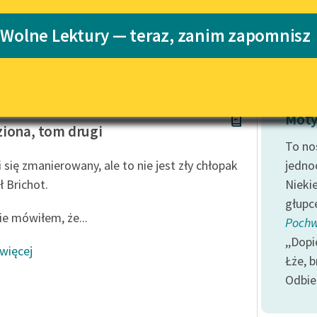
Katalog
 Wolne Lektury — teraz, zanim zapomnisz
Katalog w for
Lektury szkolne i klasyka
literatury do słuchania dla
uczennic i uczniów z
niepełnosprawnościami
Proust
E-kolekcja lektur szkolnych i
Moty
literatury do słuchania dla
iona, tom drugi
uczennic i uczniów z
To nos
niepełnosprawnościami
 się zmanierowany, ale to nie jest zły chłopak
jedno
Feministyczne inspiracje.
ł Brichot.
Nieki
Popularyzacja skandynawskiej
głupc
literatury feministycznej
ie mówiłem, że...
Pochw
Ręce pełne poezji
,,Dop
 więcej
Łże, b
Kolekcje edukacyjne twórców
przechodzących do domeny
Odbie
publicznej, lektur szkolnych
oraz Starego Testamentu