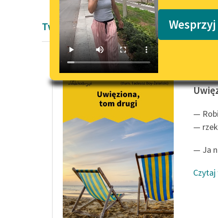
Podkasty o książkach
Wesprzyj
Twórczość Marcela Prousta
Marcel 
Uwięz
— Robi
— rzek
— Ja n
Czytaj