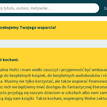
Z
rzebujemy Twojego wsparcia!
Aktualności
Narzędzia
e Lektury
„Prokurator Alicja Horn” do
Mapa Wolnych 
słuchania
irmami
Leśmianator
Byliśmy częścią AI Impact Lab
ewsletter
Przewodnik dla
i kochani.
Zapraszamy na spotkanie
czytających
online z tłumaczkami
lina Holtz i mam wielki zaszczyt i przyjemność być ambasa
literatury skandynawskiej
p do bezpłatnych książek, do bezpłatnych audiobooków i różn
API
Spotkanie z Katarzyną Tunkiel
. Musimy nie tylko korzystać, ale także wspierać finansowo
ce redakcyjne
w Oslo
OAI-PMH
ez nich nie będziemy mieć dostępu do fantastycznej literatu
ęsto przydają się naszym dzieciom w szkołach albo nam sam
102. lata temu zmarł Joseph
Widget Wolnyc
Conrad
ką dają nam książki. Także kochani, wspierajmy Wolne Lektu
oru
Marcel Proust
✖
Przypisy
Blog