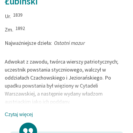
Łubiński
feministycznej
1839
Ur.
Ręce pełne poezji
1892
Zm.
Kolekcje edukacyjne
twórców przechodzących
Najważniejsze dzieła:
Ostatni mazur
do domeny publicznej,
lektur szkolnych oraz
Starego Testamentu
Adwokat z zawodu, twórca wierszy patriotycznych;
uczestnik powstania styczniowego, walczył w
Odkurzamy bohaterów
oddziałach Czachowskiego i Jeziorańskiego. Po
Szkoła Poezji Wolnych
upadku powstania był więziony w Cytadeli
Lektur
Warszawskiej, a następnie wydany władzom
O nas
austriackim jako ich poddany.
Kontakt
Czytaj więcej
O projekcie