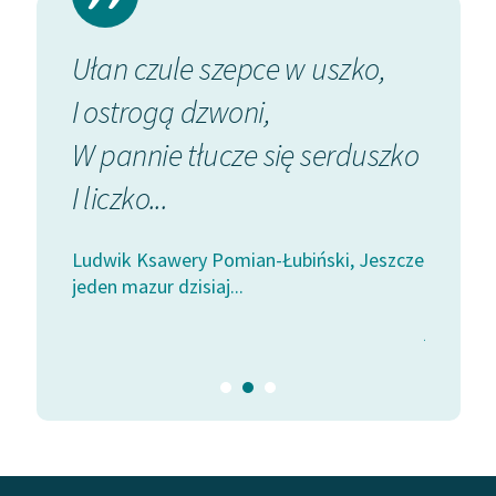
Zespół
budki,
Ułan czule szepce w uszko,
Jeszcz
Zasady wykorzystania
I ostrogą dzwoni,
Choć 
Wolnych Lektur
mutki,
W pannie tłucze się serduszko
Czy p
Logotypy
I liczko...
Młody
Materiały promocyjne
Lecz...
Polityka prywatności
Ludwik Ksawery Pomian-Łubiński, Jeszcze
jeden mazur dzisiaj...
 Jeszcze
Ludwik 
Regulamin biblioteki
jeden maz
Dane fundacji i
sprawozdania finansowe
Regulamin darowizn
Informacja o treściach
wrażliwych