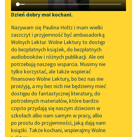
Katalog DAISY
Zgłoś brak utworu
Pieśń
✖
Liryka
✖
Podkasty o książkach
Dzień dobry moi kochani.
Sortuj:
Aktualności
Narzędzia
Nazywam się Paulina Holtz i mam wielki
zaszczyt i przyjemność być ambasadorką
Zapraszamy na spotkanie
Mapa Wolnych Lektur
Pieśń Ludwik Ksawery Pomian-Łubiński
Wolnych Lektur. Wolne Lektury to dostęp
online z tłumaczkami
do bezpłatnych książek, do bezpłatnych
Leśmianator
literatury skandynawskiej
audiobooków i różnych publikacji. Ale oni
potrzebują naszego wsparcia. Musimy nie
Przewodnik dla piszących i
Spotkanie z Katarzyną
tylko korzystać, ale także wspierać
czytających
Tunkiel w Oslo
finansowo Wolne Lektury, bo bez nas nie
przeżyją, a my bez nich nie będziemy mieć
Wolne Lektury na 32.
dostępu do fantastycznej literatury, do
Pol’and’Rock Festivalu
API
potrzebnych materiałów, które bardzo
„Kochanek Lady
OAI-PMH
często przydają się naszym dzieciom w
Chatterley” do słuchania
szkołach albo nam samym w pracy, albo
Widget Wolnych Lektur
na Wolnych Lekturach
po prostu do przyjemności, jaką dają nam
książki. Także kochani, wspierajmy Wolne
Przypisy
Nowy audiobook –