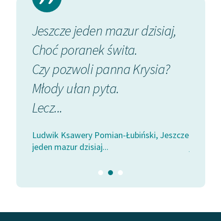
Zespół
ko,
Jeszcze jeden mazur dzisiaj,
Słycha
Zasady wykorzystania
Choć poranek świta.
Dalej,
Wolnych Lektur
duszko
Czy pozwoli panna Krysia?
Lube 
Logotypy
Młody ułan pyta.
Zatań
Materiały promocyjne
Lecz...
Jeszcz
Polityka prywatności
 Jeszcze
Ludwik Ksawery Pomian-Łubiński, Jeszcze
Ludwik 
Regulamin biblioteki
jeden mazur dzisiaj...
jeden maz
Dane fundacji i
sprawozdania finansowe
Regulamin darowizn
Informacja o treściach
wrażliwych