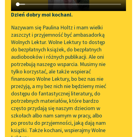
Katalog DAISY
Zgłoś brak utworu
Pieśń
✖
Podkasty o książkach
Dzień dobry moi kochani.
Sortuj:
Aktualności
Narzędzia
Nazywam się Paulina Holtz i mam wielki
zaszczyt i przyjemność być ambasadorką
Zapraszamy na spotkanie
Mapa Wolnych Lektur
Pieśń Ludwik Ksawery Pomian-Łubiński
Wolnych Lektur. Wolne Lektury to dostęp
online z tłumaczkami
do bezpłatnych książek, do bezpłatnych
Leśmianator
literatury skandynawskiej
audiobooków i różnych publikacji. Ale oni
potrzebują naszego wsparcia. Musimy nie
Przewodnik dla piszących i
Spotkanie z Katarzyną
tylko korzystać, ale także wspierać
czytających
Tunkiel w Oslo
finansowo Wolne Lektury, bo bez nas nie
przeżyją, a my bez nich nie będziemy mieć
Wolne Lektury na 32.
dostępu do fantastycznej literatury, do
Pol’and’Rock Festivalu
API
potrzebnych materiałów, które bardzo
„Kochanek Lady
OAI-PMH
często przydają się naszym dzieciom w
Chatterley” do słuchania
szkołach albo nam samym w pracy, albo
Widget Wolnych Lektur
na Wolnych Lekturach
po prostu do przyjemności, jaką dają nam
książki. Także kochani, wspierajmy Wolne
Przypisy
Nowy audiobook –