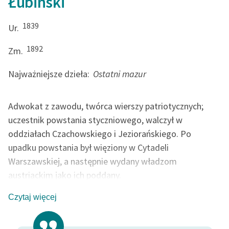
Łubiński
feministycznej
1839
Ur.
Ręce pełne poezji
1892
Zm.
Kolekcje edukacyjne
twórców przechodzących
Najważniejsze dzieła:
Ostatni mazur
do domeny publicznej,
lektur szkolnych oraz
Starego Testamentu
Adwokat z zawodu, twórca wierszy patriotycznych;
uczestnik powstania styczniowego, walczył w
Odkurzamy bohaterów
oddziałach Czachowskiego i Jeziorańskiego. Po
Szkoła Poezji Wolnych
upadku powstania był więziony w Cytadeli
Lektur
Warszawskiej, a następnie wydany władzom
O nas
austriackim jako ich poddany.
Kontakt
Czytaj więcej
O projekcie