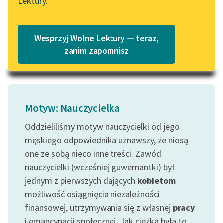
Lektury.
pognębić,
Wolne Lektury – idealna na
Katalog
czynią...
lato
Katalog w formacie PDF
Blog
Wesprzyj Wolne Lektury — teraz,
Czytaj więcej
zanim zapomnisz
Lektury szkolne i klasyka
literatury do słuchania dla
uczennic i uczniów z
Motyw: Nauczycielka
niepełnosprawnościami
Oddzieliliśmy motyw nauczycielki od jego
E-kolekcja lektur
męskiego odpowiednika uznawszy, że niosą
szkolnych i literatury do
słuchania dla uczennic i
one ze sobą nieco inne treści. Zawód
uczniów z
nauczycielki (wcześniej guwernantki) był
niepełnosprawnościami
jednym z pierwszych dających
kobietom
możliwość osiągnięcia niezależności
Feministyczne inspiracje.
finansowej, utrzymywania się z własnej
pracy
Popularyzacja
i emancypacji społecznej. Jak ciężka była to
skandynawskiej literatury