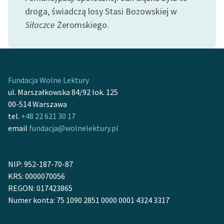
feministycznej
droga, świadczą losy Stasi Bozowskiej w
Siłaczce
Żeromskiego.
Ręce pełne poezji
Kolekcje edukacyjne
twórców przechodzących
do domeny publicznej,
Fundacja Wolne Lektury
lektur szkolnych oraz
ul. Marszałkowska 84/92 lok. 125
Starego Testamentu
00-514 Warszawa
tel.
+48 22 621 30 17
Odkurzamy bohaterów
email
fundacja@wolnelektury.pl
Szkoła Poezji Wolnych
Lektur
NIP: 952-187-70-87
O nas
KRS: 0000070056
REGON: 017423865
Kontakt
Numer konta: 75 1090 2851 0000 0001 4324 3317
O projekcie