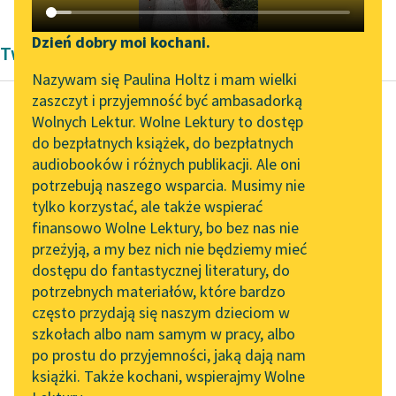
Katalog DAISY
Zgłoś brak utworu
Podkasty o książkach
Dzień dobry moi kochani.
Twórczość Lucy Maud Montgomery
Aktualności
Narzędzia
Nazywam się Paulina Holtz i mam wielki
zaszczyt i przyjemność być ambasadorką
Spotkanie z Katarzyną
Mapa Wolnych Lektur
Wolnych Lektur. Wolne Lektury to dostęp
Tunkiel w Oslo
do bezpłatnych książek, do bezpłatnych
Lucy Maud Montgomery
Leśmianator
audiobooków i różnych publikacji. Ale oni
Ania z Wyspy
Wolne Lektury na 32.
potrzebują naszego wsparcia. Musimy nie
Przewodnik dla piszących i
Pol’and’Rock Festivalu
tylko korzystać, ale także wspierać
czytających
Co do strony
finansowo Wolne Lektury, bo bez nas nie
„Kochanek Lady
finansowej…
przeżyją, a my bez nich nie będziemy mieć
Chatterley” do słuchania
ale o tym nie
dostępu do fantastycznej literatury, do
na Wolnych Lekturach
API
będę
potrzebnych materiałów, które bardzo
Nowy audiobook –
mówiła.
OAI-PMH
często przydają się naszym dzieciom w
„Marzenie o Oriencie”
Kogo
szkołach albo nam samym w pracy, albo
Widget Wolnych Lektur
Sophie Elkan
po prostu do przyjemności, jaką dają nam
bogowie
książki. Także kochani, wspierajmy Wolne
Przypisy
chcą
Kolekcja Nadwyraz.com x