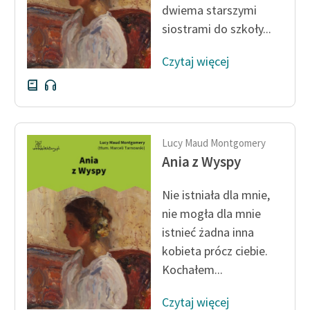
dwiema starszymi
siostrami do szkoły...
Zasady wykorzystania
Wolnych Lektur
Czytaj więcej
Logotypy
Materiały promocyjne
Polityka prywatności
Lucy Maud Montgomery
Regulamin biblioteki
Ania z Wyspy
Dane fundacji i
Nie istniała dla mnie,
sprawozdania finansowe
nie mogła dla mnie
Regulamin darowizn
istnieć żadna inna
kobieta prócz ciebie.
Informacja o treściach
Kochałem...
wrażliwych
Deklaracja dostępności
Czytaj więcej