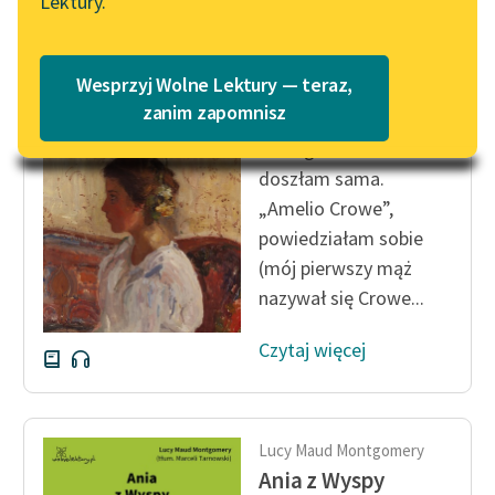
Lektury.
Katalog
Blog
Katalog w formacie PDF
Lucy Maud Montgomery
Wesprzyj Wolne Lektury — teraz,
Ania z Wyspy
Lektury szkolne i klasyka
zanim zapomnisz
literatury do słuchania dla
Do tego wniosku
uczennic i uczniów z
doszłam sama.
niepełnosprawnościami
„Amelio Crowe”,
E-kolekcja lektur
powiedziałam sobie
szkolnych i literatury do
(mój pierwszy mąż
słuchania dla uczennic i
nazywał się Crowe...
uczniów z
niepełnosprawnościami
Czytaj więcej
Feministyczne inspiracje.
Popularyzacja
skandynawskiej literatury
Lucy Maud Montgomery
feministycznej
Ania z Wyspy