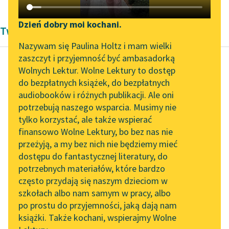
Katalog DAISY
Zgłoś brak utworu
Podkasty o książkach
Dzień dobry moi kochani.
Twórczość Lucy Maud Montgomery
Aktualności
Narzędzia
Nazywam się Paulina Holtz i mam wielki
zaszczyt i przyjemność być ambasadorką
„Prokurator Alicja Horn”
Mapa Wolnych Lektur
Wolnych Lektur. Wolne Lektury to dostęp
do słuchania
do bezpłatnych książek, do bezpłatnych
Lucy Maud Montgomery
Leśmianator
audiobooków i różnych publikacji. Ale oni
Ania z Wyspy
Byliśmy częścią AI Impact
potrzebują naszego wsparcia. Musimy nie
Przewodnik dla piszących i
Lab
tylko korzystać, ale także wspierać
czytających
— Zdaje mi się, że
finansowo Wolne Lektury, bo bez nas nie
Zapraszamy na spotkanie
posunęłaś się tak
przeżyją, a my bez nich nie będziemy mieć
online z tłumaczkami
daleko, iż dałaś kosza
dostępu do fantastycznej literatury, do
literatury skandynawskiej
API
Gilbertowi Blythe'owi.
potrzebnych materiałów, które bardzo
Jesteś...
Spotkanie z Katarzyną
OAI-PMH
często przydają się naszym dzieciom w
Tunkiel w Oslo
szkołach albo nam samym w pracy, albo
Widget Wolnych Lektur
Czytaj więcej
po prostu do przyjemności, jaką dają nam
102. lata temu zmarł
książki. Także kochani, wspierajmy Wolne
Przypisy
Joseph Conrad