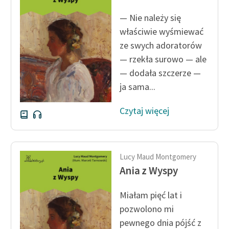
Ręce pełne poezji
— Nie należy się
Kolekcje edukacyjne
właściwie wyśmiewać
twórców przechodzących
ze swych adoratorów
do domeny publicznej,
— rzekła surowo — ale
lektur szkolnych oraz
— dodała szczerze —
Starego Testamentu
ja sama...
Odkurzamy bohaterów
Czytaj więcej
Szkoła Poezji Wolnych
Lektur
O nas
Lucy Maud Montgomery
Ania z Wyspy
Kontakt
O projekcie
Miałam pięć lat i
pozwolono mi
Zespół
pewnego dnia pójść z