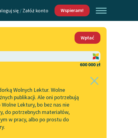
Wspieram!
aloguj się
/
Załóż konto
O nas
Wpłać
Lektur
Kontakt
O projekcie
600 000 zł
 piszących i
Zespół
dorką Wolnych Lektur. Wolne
Zasady wykorzystania
ych publikacji. Ale oni potrzebują
Wolnych Lektur
 Wolne Lektury, bo bez nas nie
Logotypy
ry, do potrzebnych materiałów,
ym w pracy, albo po prostu do
h Lektur
Materiały promocyjne
ry.
Polityka prywatności