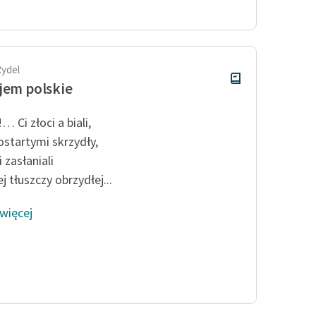
Odkurzamy bohaterów
Szkoła Poezji Wolnych Lektur
Rydel
jem polskie
… Ci złoci a biali,
ostartymi skrzydły,
 zasłaniali
j tłuszczy obrzydłej...
 więcej