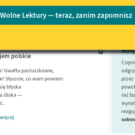
Katalog
 Wolne Lektury — teraz, zanim zapomnisz
Katalog w for
Lektury szkolne i klasyka
literatury do słuchania dla
uczennic i uczniów z
niepełnosprawnościami
Rydel
E-kolekcja lektur szkolnych i
Moty
literatury do słuchania dla
jem polskie
uczennic i uczniów z
Często
niepełnosprawnościami
! Gwałtu pastuszkowie,
odgry
Feministyczne inspiracje.
ie! Słyszcie, co wam powiem:
przez
Popularyzacja skandynawskiej
się błyska
powst
literatury feministycznej
a śliska —
też b
Ręce pełne poezji
...
wynat
reagu
Kolekcje edukacyjne twórców
 więcej
przechodzących do domeny
sobo
publicznej, lektur szkolnych
oraz Starego Testamentu