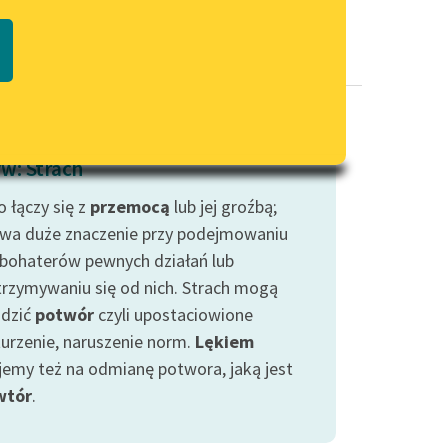
Regulamin biblioteki
macie PDF
Dane fundacji i sprawozdania
finansowe
Regulamin darowizn
Informacja o treściach
w: Strach
wrażliwych
 łączy się z
przemocą
Deklaracja dostępności
lub jej groźbą;
wa duże znaczenie przy podejmowaniu
 bohaterów pewnych działań lub
rzymywaniu się od nich. Strach mogą
udzić
potwór
czyli upostaciowione
urzenie, naruszenie norm.
Lękiem
jemy też na odmianę potwora, jaką jest
wtór
.