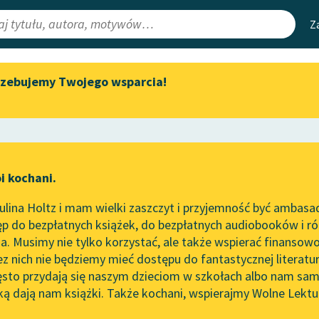
Z
rzebujemy Twojego wsparcia!
Aktualności
Narzędzia
e Lektury
„Prokurator Alicja Horn” do
Mapa Wolnych 
słuchania
irmami
Leśmianator
Byliśmy częścią AI Impact Lab
ewsletter
Przewodnik dla
i kochani.
Zapraszamy na spotkanie
czytających
online z tłumaczkami
lina Holtz i mam wielki zaszczyt i przyjemność być ambasa
literatury skandynawskiej
p do bezpłatnych książek, do bezpłatnych audiobooków i różn
API
Spotkanie z Katarzyną Tunkiel
. Musimy nie tylko korzystać, ale także wspierać finansowo
ce redakcyjne
w Oslo
OAI-PMH
ez nich nie będziemy mieć dostępu do fantastycznej literatu
ęsto przydają się naszym dzieciom w szkołach albo nam sam
102. lata temu zmarł Joseph
Widget Wolnyc
Conrad
ką dają nam książki. Także kochani, wspierajmy Wolne Lektu
oru
Lucjan Rydel
✖
Przypisy
Blog