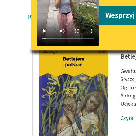
Podkasty o książkach
Wesprzyj
Twórczość Lucjana Rydla
Lucjan 
Betle
Gwałtu
Słyszc
Ogień 
A drog
Uciekać
Czytaj