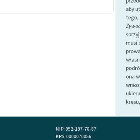
przed
Odkurzamy bohaterów
aby u
Szkoła Poezji Wolnych Lektur
tego, 
Żywoc
sprzy
musi 
prowa
własne
podróż
ona 
wniosk
ukier
kresu
NIP: 952-187-70-87
KRS: 0000070056