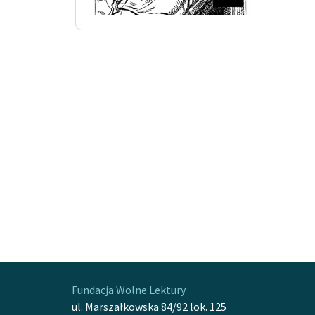
Fundacja Wolne Lektury
ul. Marszałkowska 84/92 lok. 125