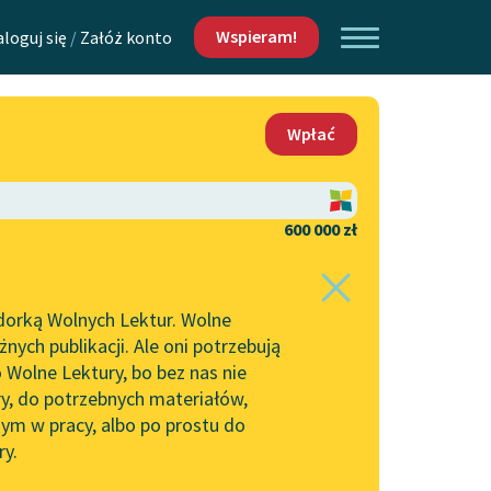
Wspieram!
aloguj się
/
Załóż konto
O nas
Wpłać
Lektur
Kontakt
O projekcie
600 000 zł
 piszących i
Zespół
dorką Wolnych Lektur. Wolne
Zasady wykorzystania
ych publikacji. Ale oni potrzebują
Wolnych Lektur
 Wolne Lektury, bo bez nas nie
Logotypy
ry, do potrzebnych materiałów,
ym w pracy, albo po prostu do
h Lektur
Materiały promocyjne
ry.
Polityka prywatności