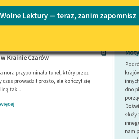
Katalog
 Wolne Lektury — teraz, zanim zapomnisz
Katalog w for
Lektury szkolne i klasyka
literatury do słuchania dla
uczennic i uczniów z
niepełnosprawnościami
rroll
E-kolekcja lektur szkolnych i
Moty
literatury do słuchania dla
a w Krainie Czarów
uczennic i uczniów z
Podró
niepełnosprawnościami
za nora przypominała tunel, który przez
krajó
Feministyczne inspiracje.
y czas prowadził prosto, ale kończył się
innyc
Popularyzacja skandynawskiej
iną tak...
dno p
literatury feministycznej
porzą
 więcej
Ręce pełne poezji
Doświ
służy
Kolekcje edukacyjne twórców
przechodzących do domeny
inneg
publicznej, lektur szkolnych
nam p
oraz Starego Testamentu