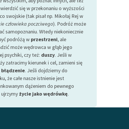
e wszystkim, aby poznać innych, ale też
twierdzić się w przekonaniu o wyższości
co swojskie (tak pisał np. Mikołaj Rej w
ie człowieka poczciwego
). Podróż może
jać samopoznaniu. Wtedy niekoniecznie
być podróżą w
przestrzeni
, ale
dzić może wędrowca w głąb jego
j psychiki, czy też:
duszy
. Jeśli w
y zatracimy kierunek i cel, zamieni się
w
błądzenie
. Jeśli dojdziemy do
u, że całe nasze istnienie jest
unkowanym dążeniem do pewnego
, ujrzymy
życie jako wędrówkę
.