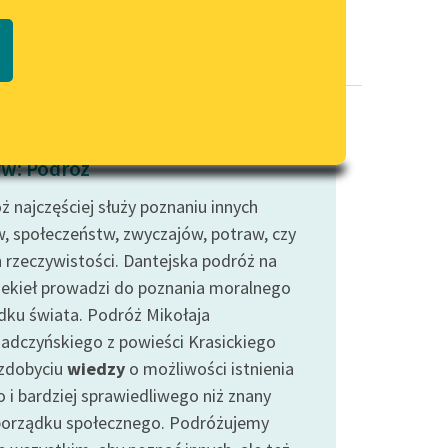
Regulamin biblioteki
macie PDF
Dane fundacji i sprawozdania
finansowe
Regulamin darowizn
Informacja o treściach
w: Podróż
wrażliwych
ż najczęściej służy poznaniu innych
Deklaracja dostępności
w, społeczeństw, zwyczajów, potraw, czy
h rzeczywistości. Dantejska podróż na
iekieł prowadzi do poznania moralnego
dku świata. Podróż Mikołaja
adczyńskiego z powieści Krasickiego
 zdobyciu
wiedzy
o możliwości istnienia
o i bardziej sprawiedliwego niż znany
orządku społecznego. Podróżujemy