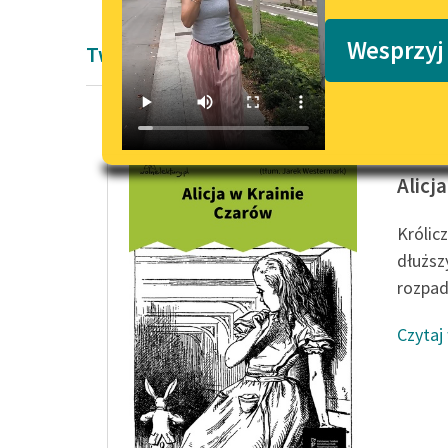
Podkasty o książkach
Wesprzyj
Twórczość Lewis Carroll
Lewis Ca
Alicj
Królic
dłuższ
rozpadl
Czytaj