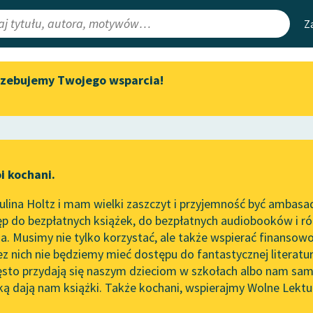
Z
rzebujemy Twojego wsparcia!
Aktualności
Narzędzia
e Lektury
„Prokurator Alicja Horn” do
Mapa Wolnych 
słuchania
irmami
Leśmianator
Byliśmy częścią AI Impact Lab
ewsletter
Przewodnik dla
i kochani.
Zapraszamy na spotkanie
czytających
online z tłumaczkami
lina Holtz i mam wielki zaszczyt i przyjemność być ambasa
literatury skandynawskiej
p do bezpłatnych książek, do bezpłatnych audiobooków i różn
API
Spotkanie z Katarzyną Tunkiel
. Musimy nie tylko korzystać, ale także wspierać finansowo
ce redakcyjne
w Oslo
OAI-PMH
ez nich nie będziemy mieć dostępu do fantastycznej literatu
ęsto przydają się naszym dzieciom w szkołach albo nam sam
102. lata temu zmarł Joseph
Widget Wolnyc
Conrad
ką dają nam książki. Także kochani, wspierajmy Wolne Lektu
oru
Lewis Carroll
✖
Przypisy
Blog