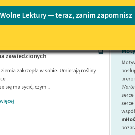
Katalog
 Wolne Lektury — teraz, zanim zapomnisz
Katalog w for
Lektury szkolne i klasyka
literatury do słuchania dla
uczennic i uczniów z
niepełnosprawnościami
a Krahelska
E-kolekcja lektur szkolnych i
Moty
literatury do słuchania dla
na zawiedzionych
uczennic i uczniów z
Motyw
niepełnosprawnościami
ziemia zakrzepła w sobie. Umierają rośliny
posłu
Feministyczne inspiracje.
ce.
prero
Popularyzacja skandynawskiej
e się ma sycić, czym...
Werte
literatury feministycznej
serce
 więcej
Ręce pełne poezji
serce 
współ
Kolekcje edukacyjne twórców
przechodzących do domeny
miłoś
publicznej, lektur szkolnych
pozar
oraz Starego Testamentu