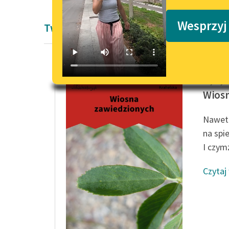
Podkasty o książkach
Wesprzyj
Twórczość Krystyny Krahelskiej
Krystyn
Wios
Nawet 
na spie
I czymż
Czytaj