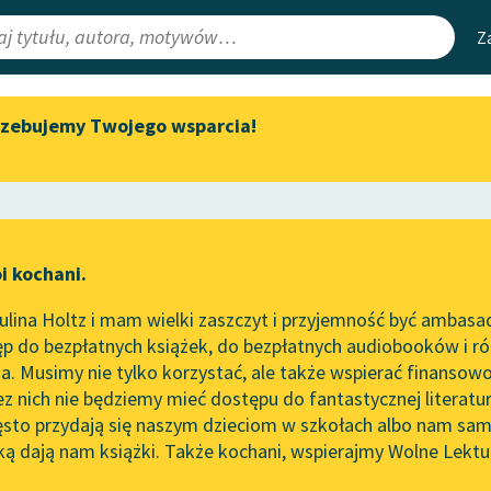
Z
rzebujemy Twojego wsparcia!
Aktualności
Narzędzia
e Lektury
„Prokurator Alicja Horn” do
Mapa Wolnych 
słuchania
irmami
Leśmianator
Byliśmy częścią AI Impact Lab
ewsletter
Przewodnik dla
i kochani.
Zapraszamy na spotkanie
czytających
online z tłumaczkami
lina Holtz i mam wielki zaszczyt i przyjemność być ambasa
literatury skandynawskiej
p do bezpłatnych książek, do bezpłatnych audiobooków i różn
API
Spotkanie z Katarzyną Tunkiel
. Musimy nie tylko korzystać, ale także wspierać finansowo
ce redakcyjne
w Oslo
OAI-PMH
ez nich nie będziemy mieć dostępu do fantastycznej literatu
ęsto przydają się naszym dzieciom w szkołach albo nam sam
102. lata temu zmarł Joseph
Widget Wolnyc
Conrad
ką dają nam książki. Także kochani, wspierajmy Wolne Lektu
oru
Krystyna Krahelska
✖
Przypisy
Blog