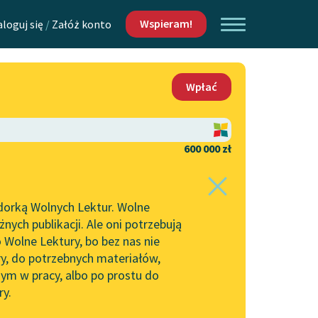
Wspieram!
aloguj się
/
Załóż konto
O nas
Wpłać
Lektur
Kontakt
O projekcie
600 000 zł
 piszących i
Zespół
dorką Wolnych Lektur. Wolne
Zasady wykorzystania
ych publikacji. Ale oni potrzebują
Wolnych Lektur
 Wolne Lektury, bo bez nas nie
Logotypy
ry, do potrzebnych materiałów,
ym w pracy, albo po prostu do
h Lektur
Materiały promocyjne
ry.
Polityka prywatności