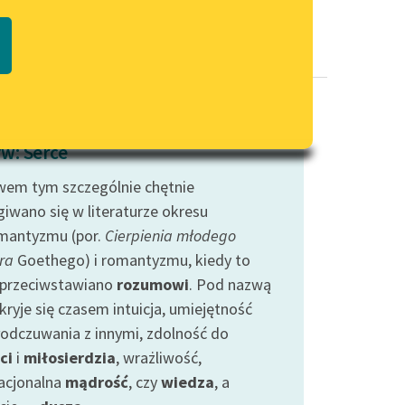
Regulamin biblioteki
macie PDF
Dane fundacji i sprawozdania
finansowe
Regulamin darowizn
Informacja o treściach
w: Serce
wrażliwych
em tym szczególnie chętnie
Deklaracja dostępności
giwano się w literaturze okresu
mantyzmu (por.
Cierpienia młodego
ra
Goethego) i romantyzmu, kiedy to
 przeciwstawiano
rozumowi
. Pod nazwą
kryje się czasem intuicja, umiejętność
odczuwania z innymi, zdolność do
ci
i
miłosierdzia
, wrażliwość,
acjonalna
mądrość
, czy
wiedza
, a