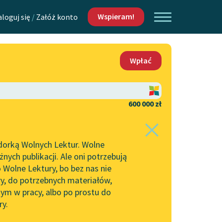
Wspieram!
aloguj się
/
Załóż konto
O nas
Wpłać
Lektur
Kontakt
O projekcie
600 000 zł
 piszących i
Zespół
dorką Wolnych Lektur. Wolne
Zasady wykorzystania
ych publikacji. Ale oni potrzebują
Wolnych Lektur
 Wolne Lektury, bo bez nas nie
Logotypy
ry, do potrzebnych materiałów,
ym w pracy, albo po prostu do
h Lektur
Materiały promocyjne
ry.
Polityka prywatności