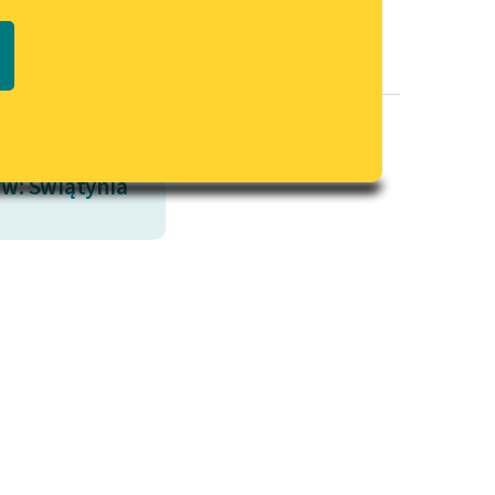
Regulamin biblioteki
macie PDF
Dane fundacji i sprawozdania
finansowe
Regulamin darowizn
Informacja o treściach
w: Świątynia
wrażliwych
Deklaracja dostępności