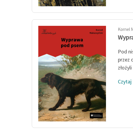
Kornel 
Wypr
Pod ni
przez 
złożyli
Czytaj