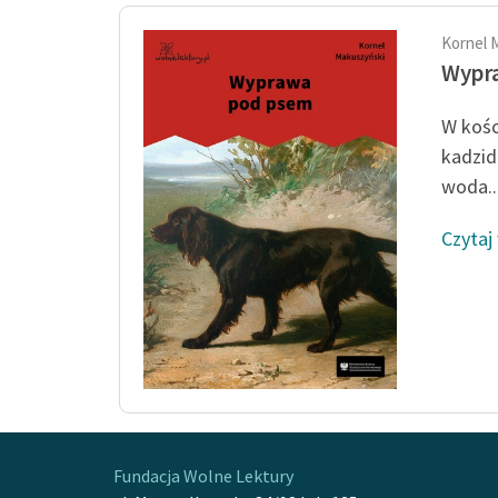
Kornel 
Wypr
W kośc
kadzid
woda..
Czytaj
Fundacja Wolne Lektury