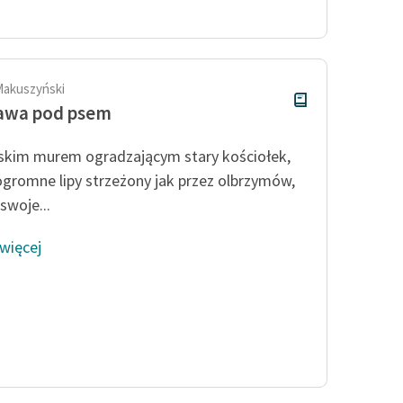
publicznej, lektur szkolnych
oraz Starego Testamentu
Odkurzamy bohaterów
Szkoła Poezji Wolnych Lektur
Makuszyński
awa pod psem
skim murem ogradzającym stary kościołek,
ogromne lipy strzeżony jak przez olbrzymów,
 swoje...
 więcej