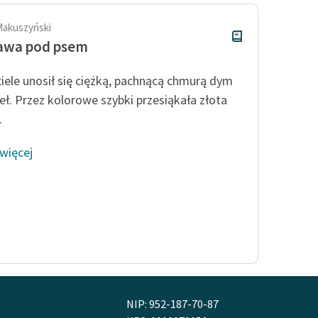
Makuszyński
awa pod psem
iele unosił się ciężką, pachnącą chmurą dym
eł. Przez kolorowe szybki przesiąkała złota
.
 więcej
NIP: 952-187-70-87