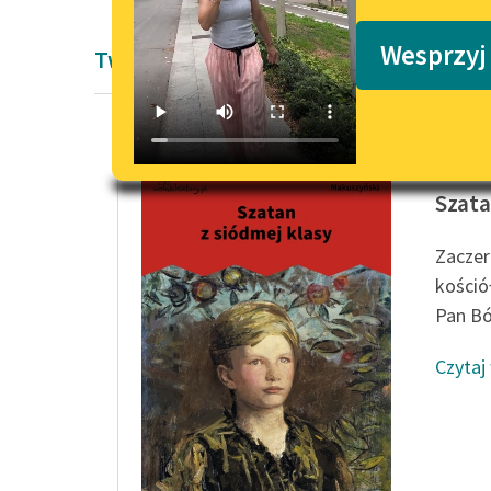
Podkasty o książkach
Wesprzyj
Twórczość Kornela Makuszyńskiego
Kornel 
Szata
Zaczer
kośció
Pan Bó
Czytaj