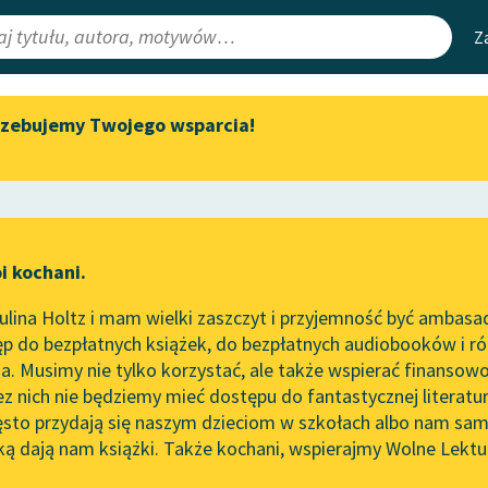
Z
rzebujemy Twojego wsparcia!
Aktualności
Narzędzia
e Lektury
Spotkanie z Katarzyną Tunkiel
Mapa Wolnych 
w Oslo
irmami
Leśmianator
Wolne Lektury na 32.
ewsletter
Przewodnik dla
Pol’and’Rock Festivalu
i kochani.
czytających
ia
„Kochanek Lady Chatterley”
lina Holtz i mam wielki zaszczyt i przyjemność być ambasa
do słuchania na Wolnych
p do bezpłatnych książek, do bezpłatnych audiobooków i różn
Lekturach
API
. Musimy nie tylko korzystać, ale także wspierać finansowo
ce redakcyjne
Nowy audiobook – „Marzenie
OAI-PMH
ez nich nie będziemy mieć dostępu do fantastycznej literatu
o Oriencie” Sophie Elkan
ęsto przydają się naszym dzieciom w szkołach albo nam sam
Widget Wolnyc
Kolekcja Nadwyraz.com x
ką dają nam książki. Także kochani, wspierajmy Wolne Lektu
oru
Kornel Makuszyński
✖
Wolne Lektury – idealna na
Przypisy
lato