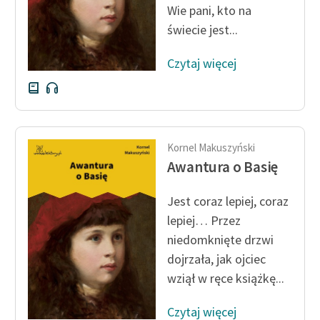
Wie pani, kto na
świecie jest...
Zasady wykorzystania
Wolnych Lektur
Czytaj więcej
Logotypy
Materiały promocyjne
Polityka prywatności
Kornel Makuszyński
Regulamin biblioteki
Awantura o Basię
Dane fundacji i
Jest coraz lepiej, coraz
sprawozdania finansowe
lepiej… Przez
Regulamin darowizn
niedomknięte drzwi
dojrzała, jak ojciec
Informacja o treściach
wziął w ręce książkę...
wrażliwych
Deklaracja dostępności
Czytaj więcej