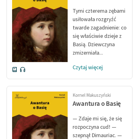
Ręce pełne poezji
Tymi czterema zębami
Kolekcje edukacyjne
usiłowała rozgryźć
twórców przechodzących
twarde zagadnienie: co
do domeny publicznej,
się właściwie dzieje z
lektur szkolnych oraz
Basią. Dziewczyna
Starego Testamentu
zmizerniała...
Odkurzamy bohaterów
Czytaj więcej
Szkoła Poezji Wolnych
Lektur
O nas
Kornel Makuszyński
Awantura o Basię
Kontakt
O projekcie
— Zdaje mi się, że się
rozpoczyna cud! —
Zespół
szepnął Dimauriac. —