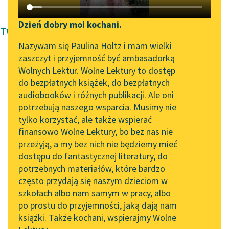
Katalog DAISY
Zgłoś brak utworu
Podkasty o książkach
Dzień dobry moi kochani.
Twórczość Kornela Makuszyńskiego
Aktualności
Narzędzia
Nazywam się Paulina Holtz i mam wielki
zaszczyt i przyjemność być ambasadorką
„Prokurator Alicja Horn”
Mapa Wolnych Lektur
Wolnych Lektur. Wolne Lektury to dostęp
do słuchania
do bezpłatnych książek, do bezpłatnych
Kornel Makuszyński
Leśmianator
audiobooków i różnych publikacji. Ale oni
Awantura o Basię
Byliśmy częścią AI Impact
potrzebują naszego wsparcia. Musimy nie
Przewodnik dla piszących i
Lab
tylko korzystać, ale także wspierać
czytających
W zawsze wesołych
finansowo Wolne Lektury, bo bez nas nie
Zapraszamy na spotkanie
oczach Basi zjawiła się
przeżyją, a my bez nich nie będziemy mieć
online z tłumaczkami
niezwykła powaga.
dostępu do fantastycznej literatury, do
literatury skandynawskiej
API
Dziewczyna ucichła i
potrzebnych materiałów, które bardzo
często zapadała w...
Spotkanie z Katarzyną
OAI-PMH
często przydają się naszym dzieciom w
Tunkiel w Oslo
szkołach albo nam samym w pracy, albo
Widget Wolnych Lektur
Czytaj więcej
po prostu do przyjemności, jaką dają nam
102. lata temu zmarł
książki. Także kochani, wspierajmy Wolne
Przypisy
Joseph Conrad