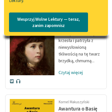
Lektury.
Katalog
Blog
Katalog w formacie PDF
Kornel Makuszyński
Wesprzyj Wolne Lektury — teraz,
Awantura o Basię
Lektury szkolne i klasyka
zanim zapomnisz
literatury do słuchania dla
Basia podniosła się z
uczennic i uczniów z
krzesła i patrzyła z
niepełnosprawnościami
niewysłowioną
E-kolekcja lektur
tkliwością na tę twarz
szkolnych i literatury do
brzydką, chmurną...
słuchania dla uczennic i
uczniów z
Czytaj więcej
niepełnosprawnościami
Feministyczne inspiracje.
Popularyzacja
skandynawskiej literatury
Kornel Makuszyński
feministycznej
Awantura o Basię