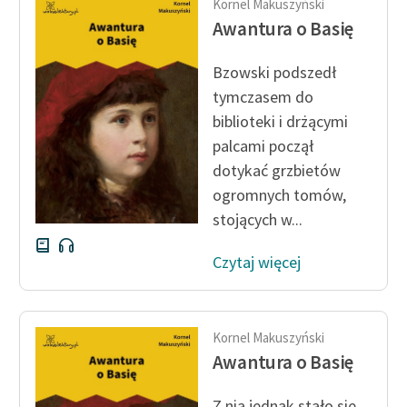
Kornel Makuszyński
Awantura o Basię
Bzowski podszedł
tymczasem do
biblioteki i drżącymi
palcami począł
dotykać grzbietów
ogromnych tomów,
stojących w...
Czytaj więcej
Kornel Makuszyński
Awantura o Basię
Z nią jednak stało się