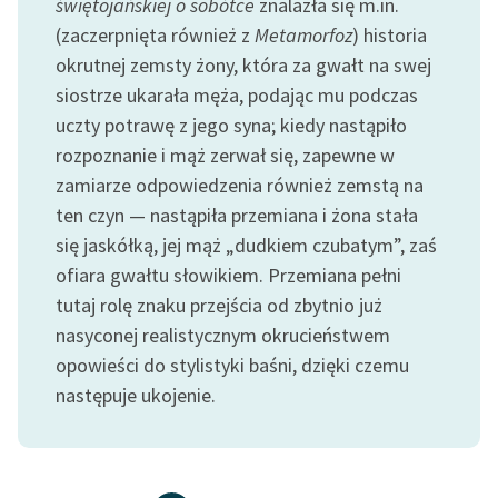
świętojańskiej o sobótce
znalazła się m.in.
(zaczerpnięta również z
Metamorfoz
) historia
okrutnej zemsty żony, która za gwałt na swej
siostrze ukarała męża, podając mu podczas
uczty potrawę z jego syna; kiedy nastąpiło
rozpoznanie i mąż zerwał się, zapewne w
zamiarze odpowiedzenia również zemstą na
ten czyn — nastąpiła przemiana i żona stała
się jaskółką, jej mąż „dudkiem czubatym”, zaś
ofiara gwałtu słowikiem. Przemiana pełni
tutaj rolę znaku przejścia od zbytnio już
nasyconej realistycznym okrucieństwem
opowieści do stylistyki baśni, dzięki czemu
następuje ukojenie.