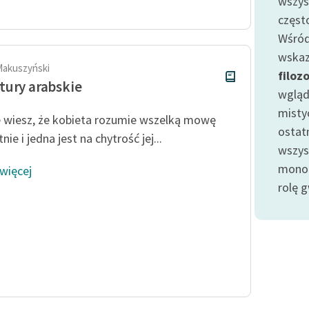
wszys
Odkurzamy bohaterów
częst
Szkoła Poezji Wolnych Lektur
Wśród
wskaz
Makuszyński
filoz
ury arabskie
wgląd
misty
e wiesz, że kobieta rozumie wszelką mowę
ostat
ie i jedna jest na chytrość jej...
wszy
monot
 więcej
rolę g