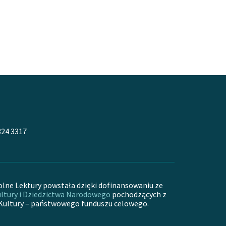
324 3317
olne Lektury powstała dzięki dofinansowaniu ze
ltury i Dziedzictwa Narodowego
pochodzących z
Kultury – państwowego funduszu celowego.