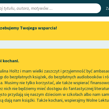
Z
rzebujemy Twojego wsparcia!
Aktualności
Narzędzia
e Lektury
„Prokurator Alicja Horn” do
Mapa Wolnych 
słuchania
irmami
Leśmianator
Byliśmy częścią AI Impact Lab
ewsletter
Przewodnik dla
i kochani.
Zapraszamy na spotkanie
czytających
online z tłumaczkami
lina Holtz i mam wielki zaszczyt i przyjemność być ambasa
literatury skandynawskiej
p do bezpłatnych książek, do bezpłatnych audiobooków i różn
API
Spotkanie z Katarzyną Tunkiel
. Musimy nie tylko korzystać, ale także wspierać finansowo
ce redakcyjne
w Oslo
OAI-PMH
ez nich nie będziemy mieć dostępu do fantastycznej literatu
ęsto przydają się naszym dzieciom w szkołach albo nam sam
102. lata temu zmarł Joseph
Widget Wolnyc
Conrad
ką dają nam książki. Także kochani, wspierajmy Wolne Lektu
oru
Kornel Makuszyński
✖
Przypisy
Blog