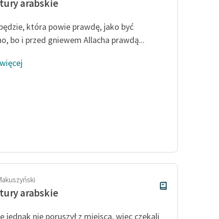
ury arabskie
 będzie, która powie prawdę, jako być
o, bo i przed gniewem Allacha prawdą...
 więcej
Makuszyński
ury arabskie
ię jednak nie poruszył z miejsca, więc czekali