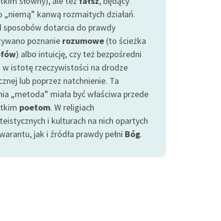
tkim słowny), ale też
fałsz
, będący
o „niemą” kanwą rozmaitych działań.
 sposobów dotarcia do prawdy
ywano poznanie
rozumowe
(to ścieżka
ofów
) albo intuicję, czy też bezpośredni
 w istotę rzeczywistości na drodze
cznej lub poprzez natchnienie. Ta
nia „metoda” miała być właściwa przede
stkim
poetom
. W religiach
eistycznych i kulturach na nich opartych
warantu, jak i źródła prawdy pełni
Bóg
.