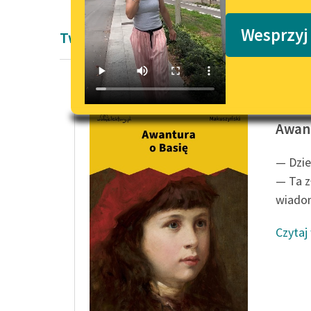
Podkasty o książkach
Wesprzyj
Twórczość Kornela Makuszyńskiego
Kornel 
Awant
— Dzie
— Ta z
wiadom
Czytaj