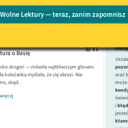
Katalog
 Wolne Lektury — teraz, zanim zapomnisz
Katalog w for
Lektury szkolne i klasyka
literatury do słuchania dla
uczennic i uczniów z
niepełnosprawnościami
Makuszyński
E-kolekcja lektur szkolnych i
Moty
literatury do słuchania dla
ura o Basię
uczennic i uczniów z
Ustale
niepełnosprawnościami
cko drogie! — mówiła najtkliwszym głosem.
pozo
Feministyczne inspiracje.
ła koleżanka myślała, że cię obrazi. Nie
oraz b
Popularyzacja skandynawskiej
o, skąd...
może 
literatury feministycznej
kondy
 więcej
Ręce pełne poezji
świec
i
błąd
Kolekcje edukacyjne twórców
przechodzących do domeny
jeste
publicznej, lektur szkolnych
kłam
oraz Starego Testamentu