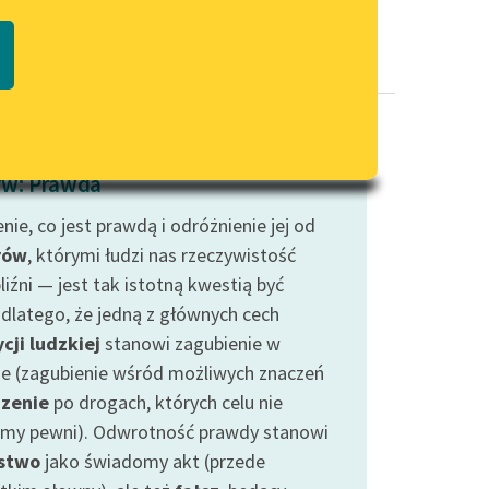
Regulamin biblioteki
macie PDF
Dane fundacji i sprawozdania
finansowe
Regulamin darowizn
Informacja o treściach
w: Prawda
wrażliwych
nie, co jest prawdą i odróżnienie jej od
Deklaracja dostępności
rów
, którymi łudzi nas rzeczywistość
liźni — jest tak istotną kwestią być
dlatego, że jedną z głównych cech
cji ludzkiej
stanowi zagubienie w
ie (zagubienie wśród możliwych znaczeń
zenie
po drogach, których celu nie
śmy pewni). Odwrotność prawdy stanowi
stwo
jako świadomy akt (przede