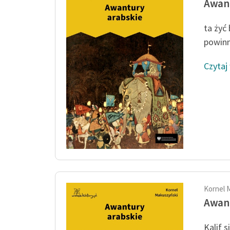
Awant
ta żyć
powinn
Czytaj
Kornel 
Awant
Kalif s