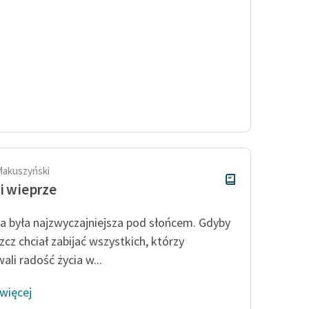
Makuszyński
 i wieprze
ia była najzwyczajniejsza pod słońcem. Gdyby
zcz chciał zabijać wszystkich, którzy
ali radość życia w...
 więcej