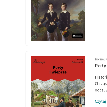
Kornel 
Perły
Histor
Chrząs
odczuw
Czytaj