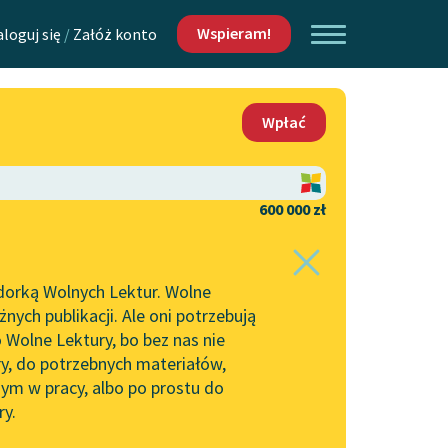
Wspieram!
aloguj się
/
Załóż konto
O nas
Wpłać
Lektur
Kontakt
O projekcie
600 000 zł
 piszących i
Zespół
dorką Wolnych Lektur. Wolne
Zasady wykorzystania
ych publikacji. Ale oni potrzebują
Wolnych Lektur
 Wolne Lektury, bo bez nas nie
Logotypy
ry, do potrzebnych materiałów,
ym w pracy, albo po prostu do
h Lektur
Materiały promocyjne
ry.
Polityka prywatności