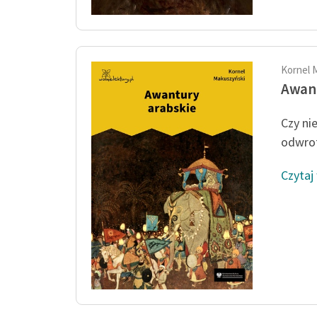
Kornel 
Awant
Czy ni
odwrotn
Czytaj