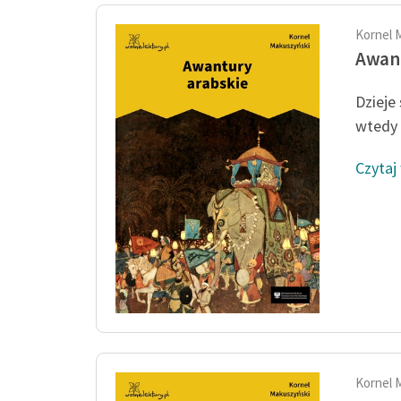
Kornel 
Awant
Dzieje
wtedy 
Czytaj
Kornel 