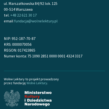
ul. Marszałkowska 84/92 lok. 125
00-514 Warszawa
tel.
+48 22 621 30 17
Zasady wykorzystania
email
fundacja@wolnelektury.pl
Wolnych Lektur
Logotypy
NIP: 952-187-70-87
Materiały promocyjne
KRS: 0000070056
REGON: 017423865
Polityka prywatności
Numer konta: 75 1090 2851 0000 0001 4324 3317
Regulamin biblioteki
Dane fundacji i
sprawozdania finansowe
Wolne Lektury to projekt prowadzony
przez fundację
Wolne Lektury
.
Regulamin darowizn
Informacja o treściach
wrażliwych