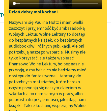
Katalog DAISY
Zgłoś brak utworu
Podkasty o książkach
Dzień dobry moi kochani.
Twórczość Kornela Makuszyńskiego
Aktualności
Narzędzia
Nazywam się Paulina Holtz i mam wielki
zaszczyt i przyjemność być ambasadorką
Byliśmy częścią AI Impact
Mapa Wolnych Lektur
Wolnych Lektur. Wolne Lektury to dostęp
Lab
do bezpłatnych książek, do bezpłatnych
Kornel Makuszyński
Leśmianator
audiobooków i różnych publikacji. Ale oni
Awantury arabskie
Zapraszamy na spotkanie
potrzebują naszego wsparcia. Musimy nie
Przewodnik dla piszących i
online z tłumaczkami
tylko korzystać, ale także wspierać
czytających
— Gdzie jest ów
literatury skandynawskiej
finansowo Wolne Lektury, bo bez nas nie
człowiek, który się
przeżyją, a my bez nich nie będziemy mieć
Spotkanie z Katarzyną
mędrszym od innych
dostępu do fantastycznej literatury, do
Tunkiel w Oslo
API
być mieni?
potrzebnych materiałów, które bardzo
Wolne Lektury na 32.
OAI-PMH
często przydają się naszym dzieciom w
— Człowiek ten jest
Pol’and’Rock Festivalu
szkołach albo nam samym w pracy, albo
Widget Wolnych Lektur
na...
po prostu do przyjemności, jaką dają nam
„Kochanek Lady
książki. Także kochani, wspierajmy Wolne
Przypisy
Chatterley” do słuchania
Czytaj więcej