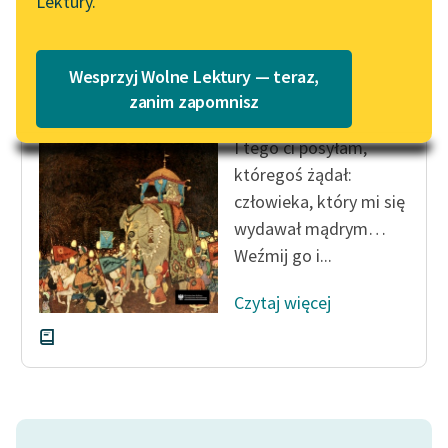
Lektury.
na Wolnych Lekturach
Katalog
Blog
Katalog w formacie PDF
Kornel Makuszyński
Wesprzyj Wolne Lektury — teraz,
Awantury arabskie
zanim zapomnisz
Lektury szkolne i klasyka
I tego ci posyłam,
literatury do słuchania dla
uczennic i uczniów z
któregoś żądał:
niepełnosprawnościami
człowieka, który mi się
wydawał mądrym…
E-kolekcja lektur
Weźmij go i...
szkolnych i literatury do
słuchania dla uczennic i
Czytaj więcej
uczniów z
niepełnosprawnościami
Feministyczne inspiracje.
Popularyzacja
skandynawskiej literatury
feministycznej