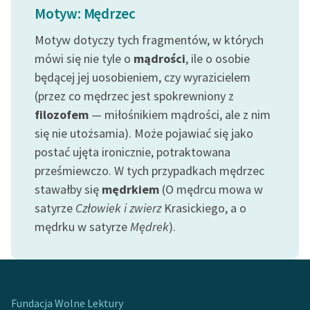
Motyw: Mędrzec
Ręce pełne poezji
Motyw dotyczy tych fragmentów, w których
Kolekcje edukacyjne
mówi się nie tyle o
mądrości
, ile o osobie
twórców przechodzących
będącej jej uosobieniem, czy wyrazicielem
do domeny publicznej,
(przez co mędrzec jest spokrewniony z
lektur szkolnych oraz
filozofem
— miłośnikiem mądrości, ale z nim
Starego Testamentu
się nie utożsamia). Może pojawiać się jako
Odkurzamy bohaterów
postać ujęta ironicznie, potraktowana
prześmiewczo. W tych przypadkach mędrzec
Szkoła Poezji Wolnych
stawałby się
mędrkiem
(O mędrcu mowa w
Lektur
satyrze
Człowiek i zwierz
Krasickiego, a o
O nas
mędrku w satyrze
Mędrek
).
Kontakt
O projekcie
Fundacja Wolne Lektury
Zespół