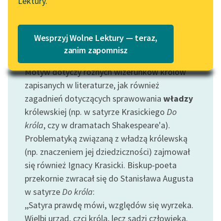
Lektury.
Katalog
Blog
Katalog w formacie PDF
Wesprzyj Wolne Lektury — teraz,
Lektury szkolne i klasyka
zanim zapomnisz
Motyw: Król
literatury do słuchania dla
Motyw dotyczy różnych wizerunków królów
uczennic i uczniów z
niepełnosprawnościami
zapisanych w literaturze, jak również
zagadnień dotyczących sprawowania
władzy
E-kolekcja lektur
królewskiej (np. w satyrze Krasickiego
Do
szkolnych i literatury do
króla
, czy w dramatach Shakespeare'a).
słuchania dla uczennic i
Problematyką związaną z władzą królewską
uczniów z
(np. znaczeniem jej dziedziczności) zajmował
niepełnosprawnościami
się również Ignacy Krasicki. Biskup-poeta
Feministyczne inspiracje.
przekornie zwracał się do Stanisława Augusta
Popularyzacja
w satyrze
Do króla
:
skandynawskiej literatury
,,Satyra prawdę mówi, względów się wyrzeka.
feministycznej
Wielbi urząd, czci króla, lecz sądzi człowieka.