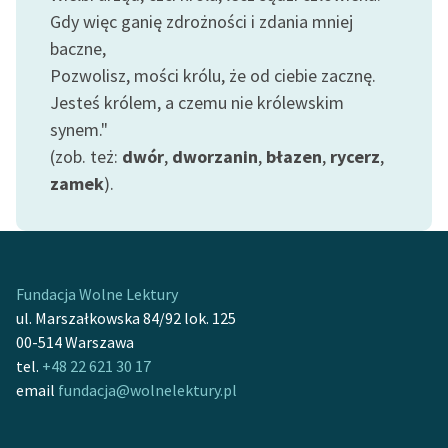
Ręce pełne poezji
Gdy więc ganię zdrożności i zdania mniej
baczne,
Kolekcje edukacyjne
Pozwolisz, mości królu, że od ciebie zacznę.
twórców przechodzących
do domeny publicznej,
Jesteś królem, a czemu nie królewskim
lektur szkolnych oraz
synem."
Starego Testamentu
(zob. też:
dwór
,
dworzanin
,
błazen
,
rycerz
,
zamek
).
Odkurzamy bohaterów
Szkoła Poezji Wolnych
Lektur
O nas
Fundacja Wolne Lektury
ul. Marszałkowska 84/92 lok. 125
Kontakt
00-514 Warszawa
tel.
+48 22 621 30 17
O projekcie
email
fundacja@wolnelektury.pl
Zespół