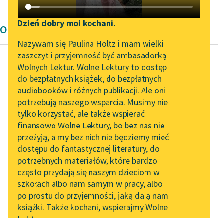
Katalog DAISY
Zgłoś brak utworu
Podkasty o książkach
Dzień dobry moi kochani.
Opowiadanie Kornela Makuszyńskiego
Aktualności
Narzędzia
Nazywam się Paulina Holtz i mam wielki
zaszczyt i przyjemność być ambasadorką
„Prokurator Alicja Horn”
Mapa Wolnych Lektur
Wolnych Lektur. Wolne Lektury to dostęp
do słuchania
do bezpłatnych książek, do bezpłatnych
Kornel Makuszyński
Leśmianator
audiobooków i różnych publikacji. Ale oni
Awantury arabskie
Byliśmy częścią AI Impact
potrzebują naszego wsparcia. Musimy nie
Przewodnik dla piszących i
Lab
tylko korzystać, ale także wspierać
czytających
Jeden jest Bóg, lecz
finansowo Wolne Lektury, bo bez nas nie
Zapraszamy na spotkanie
wielu jest
przeżyją, a my bez nich nie będziemy mieć
online z tłumaczkami
nieszczęśliwych, o
dostępu do fantastycznej literatury, do
literatury skandynawskiej
API
bracie mój, którego
potrzebnych materiałów, które bardzo
oddech jest wonią
Spotkanie z Katarzyną
OAI-PMH
często przydają się naszym dzieciom w
kwiatów...
Tunkiel w Oslo
szkołach albo nam samym w pracy, albo
Widget Wolnych Lektur
po prostu do przyjemności, jaką dają nam
102. lata temu zmarł
Czytaj więcej
książki. Także kochani, wspierajmy Wolne
Przypisy
Joseph Conrad