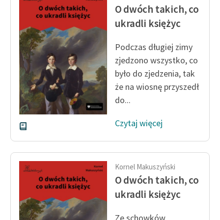
Ręce pełne poezji
O dwóch takich, co
ukradli księżyc
Kolekcje edukacyjne
twórców przechodzących
Podczas długiej zimy
do domeny publicznej,
zjedzono wszystko, co
lektur szkolnych oraz
Starego Testamentu
było do zjedzenia, tak
że na wiosnę przyszedł
Odkurzamy bohaterów
do...
Szkoła Poezji Wolnych
Czytaj więcej
Lektur
O nas
Kontakt
Kornel Makuszyński
O dwóch takich, co
O projekcie
ukradli księżyc
Zespół
Ze schowków