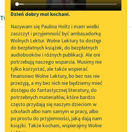
Katalog DAISY
Zgłoś brak utworu
Podkasty o książkach
Dzień dobry moi kochani.
Twórczość Kornela Makuszyńskiego
Aktualności
Narzędzia
Nazywam się Paulina Holtz i mam wielki
zaszczyt i przyjemność być ambasadorką
„Prokurator Alicja Horn”
Mapa Wolnych Lektur
Wolnych Lektur. Wolne Lektury to dostęp
do słuchania
do bezpłatnych książek, do bezpłatnych
Kornel Makuszyński
Leśmianator
audiobooków i różnych publikacji. Ale oni
Awantury arabskie
Byliśmy częścią AI Impact
potrzebują naszego wsparcia. Musimy nie
Przewodnik dla piszących i
Lab
tylko korzystać, ale także wspierać
czytających
— Czy ten człowiek
finansowo Wolne Lektury, bo bez nas nie
Zapraszamy na spotkanie
umiera z głodu?
przeżyją, a my bez nich nie będziemy mieć
online z tłumaczkami
dostępu do fantastycznej literatury, do
literatury skandynawskiej
API
— Nie zgadłeś — ten
potrzebnych materiałów, które bardzo
człowiek umiera z
Spotkanie z Katarzyną
OAI-PMH
często przydają się naszym dzieciom w
przejedzenia.
Tunkiel w Oslo
szkołach albo nam samym w pracy, albo
Widget Wolnych Lektur
po prostu do przyjemności, jaką dają nam
— Hę? — zdumiał...
102. lata temu zmarł
książki. Także kochani, wspierajmy Wolne
Przypisy
Joseph Conrad