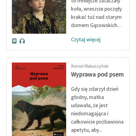
to mniejsze zataczały
koła, wreszcie poczęły
krakać tuż nad starym
domem Gąsowskich...
Czytaj więcej
Kornel Makuszyński
Wyprawa pod psem
Gdy się zdarzył dzień
głodny, matka
udawała, że jest
niedomagająca i
całkowicie pozbawiona
apetytu, aby...