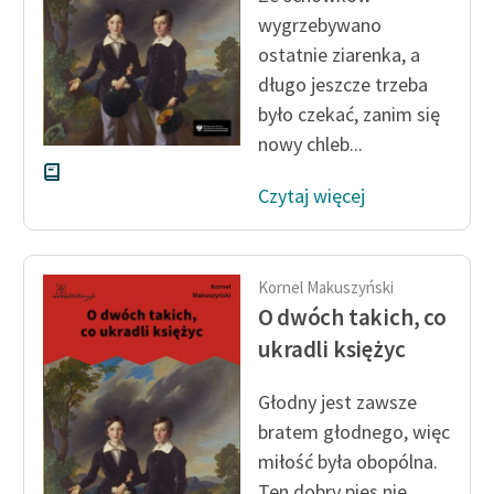
wygrzebywano
Zasady wykorzystania
ostatnie ziarenka, a
Wolnych Lektur
długo jeszcze trzeba
było czekać, zanim się
Logotypy
nowy chleb...
Materiały promocyjne
Czytaj więcej
Polityka prywatności
Regulamin biblioteki
Kornel Makuszyński
Dane fundacji i
O dwóch takich, co
sprawozdania finansowe
ukradli księżyc
Regulamin darowizn
Głodny jest zawsze
Informacja o treściach
bratem głodnego, więc
wrażliwych
miłość była obopólna.
Deklaracja dostępności
Ten dobry pies nie