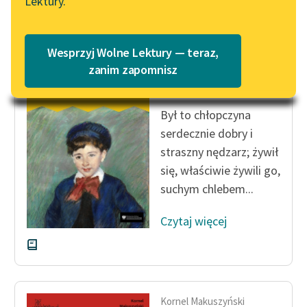
Lektury.
Czytaj więcej
Katalog
Blog
Katalog w formacie PDF
Wesprzyj Wolne Lektury — teraz,
Kornel Makuszyński
Lektury szkolne i klasyka
zanim zapomnisz
Bezgrzeszne lata
literatury do słuchania dla
uczennic i uczniów z
Był to chłopczyna
niepełnosprawnościami
serdecznie dobry i
E-kolekcja lektur
straszny nędzarz; żywił
szkolnych i literatury do
się, właściwie żywili go,
słuchania dla uczennic i
suchym chlebem...
uczniów z
niepełnosprawnościami
Czytaj więcej
Feministyczne inspiracje.
Popularyzacja
skandynawskiej literatury
feministycznej
Kornel Makuszyński