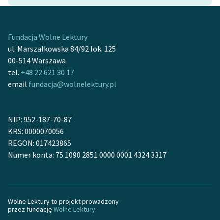
Zasady wykorzystania
Wolnych Lektur
Fundacja Wolne Lektury
ul. Marszałkowska 84/92 lok. 125
Logotypy
00-514 Warszawa
Materiały promocyjne
tel.
+48 22 621 30 17
email
fundacja@wolnelektury.pl
Polityka prywatności
Regulamin biblioteki
NIP: 952-187-70-87
Dane fundacji i
KRS: 0000070056
sprawozdania finansowe
REGON: 017423865
Numer konta: 75 1090 2851 0000 0001 4324 3317
Regulamin darowizn
Informacja o treściach
wrażliwych
Wolne Lektury to projekt prowadzony
przez fundację
Wolne Lektury
.
Deklaracja dostępności