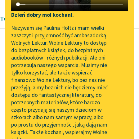
Katalog DAISY
Zgłoś brak utworu
Podkasty o książkach
Dzień dobry moi kochani.
Twórczość Kornela Makuszyńskiego
Aktualności
Narzędzia
Nazywam się Paulina Holtz i mam wielki
zaszczyt i przyjemność być ambasadorką
„Prokurator Alicja Horn”
Mapa Wolnych Lektur
Wolnych Lektur. Wolne Lektury to dostęp
do słuchania
do bezpłatnych książek, do bezpłatnych
Kornel Makuszyński
Leśmianator
audiobooków i różnych publikacji. Ale oni
Szatan z siódmej
Byliśmy częścią AI Impact
potrzebują naszego wsparcia. Musimy nie
Przewodnik dla piszących i
klasy
Lab
tylko korzystać, ale także wspierać
czytających
finansowo Wolne Lektury, bo bez nas nie
Zapraszamy na spotkanie
Zwiedził park,
przeżyją, a my bez nich nie będziemy mieć
online z tłumaczkami
zapuszczony i zielono
dostępu do fantastycznej literatury, do
literatury skandynawskiej
API
kosmaty, przecięty
potrzebnych materiałów, które bardzo
leniwym strumieniem;
Spotkanie z Katarzyną
OAI-PMH
często przydają się naszym dzieciom w
Tunkiel w Oslo
obejrzał gospodarskie
szkołach albo nam samym w pracy, albo
Widget Wolnych Lektur
budynki, połatane jak
po prostu do przyjemności, jaką dają nam
102. lata temu zmarł
książki. Także kochani, wspierajmy Wolne
stary...
Przypisy
Joseph Conrad