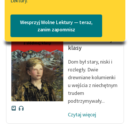
Lektury.
Katalog
Czytaj więcej
Blog
Katalog w formacie PDF
Wesprzyj Wolne Lektury — teraz,
Lektury szkolne i klasyka
zanim zapomnisz
Kornel Makuszyński
literatury do słuchania dla
Szatan z siódmej
uczennic i uczniów z
klasy
niepełnosprawnościami
E-kolekcja lektur
Dom był stary, niski i
szkolnych i literatury do
rozległy. Dwie
słuchania dla uczennic i
drewniane kolumienki
uczniów z
u wejścia z niechętnym
niepełnosprawnościami
trudem
podtrzymywały...
Feministyczne inspiracje.
Popularyzacja
Czytaj więcej
skandynawskiej literatury
feministycznej