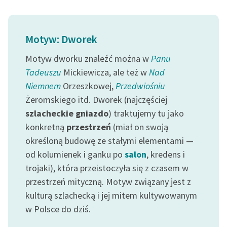
Ręce pełne poezji
Kolekcje edukacyjne
Motyw: Dworek
twórców przechodzących
do domeny publicznej,
Motyw dworku znaleźć można w
Panu
lektur szkolnych oraz
Tadeuszu
Mickiewicza, ale też w
Nad
Starego Testamentu
Niemnem
Orzeszkowej,
Przedwiośniu
Odkurzamy bohaterów
Żeromskiego itd. Dworek (najczęściej
szlacheckie gniazdo
) traktujemy tu jako
Szkoła Poezji Wolnych
konkretną
przestrzeń
(miał on swoją
Lektur
określoną budowę ze stałymi elementami —
O nas
od kolumienek i ganku po
salon
, kredens i
trojaki), która przeistoczyła się z czasem w
Kontakt
przestrzeń mityczną. Motyw związany jest z
O projekcie
kulturą szlachecką i jej mitem kultywowanym
w Polsce do dziś.
Zespół