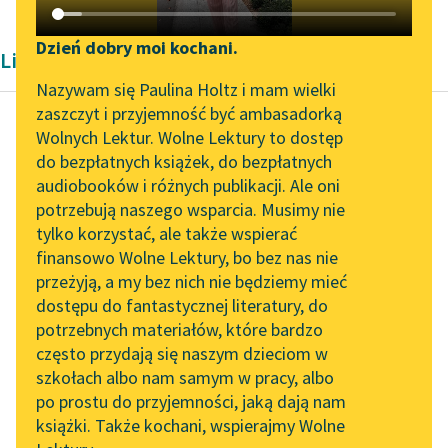
Katalog DAISY
Zgłoś brak utworu
Podkasty o książkach
Dzień dobry moi kochani.
Liryka Konstantego Ildefonsa Gałczyńskiego
Aktualności
Narzędzia
Nazywam się Paulina Holtz i mam wielki
zaszczyt i przyjemność być ambasadorką
„Prokurator Alicja Horn”
Mapa Wolnych Lektur
Wolnych Lektur. Wolne Lektury to dostęp
do słuchania
do bezpłatnych książek, do bezpłatnych
Konstanty Ildefons
Leśmianator
audiobooków i różnych publikacji. Ale oni
Gałczyński
Byliśmy częścią AI Impact
potrzebują naszego wsparcia. Musimy nie
Kronika olsztyńska
Przewodnik dla piszących i
Lab
tylko korzystać, ale także wspierać
czytających
finansowo Wolne Lektury, bo bez nas nie
Zapraszamy na spotkanie
Z sosny słychać
przeżyją, a my bez nich nie będziemy mieć
online z tłumaczkami
dzięcioła stuk.
dostępu do fantastycznej literatury, do
literatury skandynawskiej
API
A tutaj ryby bryzg!
potrzebnych materiałów, które bardzo
spod nóg.
Spotkanie z Katarzyną
OAI-PMH
często przydają się naszym dzieciom w
Ech, bracia, wpław! I...
Tunkiel w Oslo
szkołach albo nam samym w pracy, albo
Widget Wolnych Lektur
po prostu do przyjemności, jaką dają nam
102. lata temu zmarł
Czytaj więcej
książki. Także kochani, wspierajmy Wolne
Przypisy
Joseph Conrad