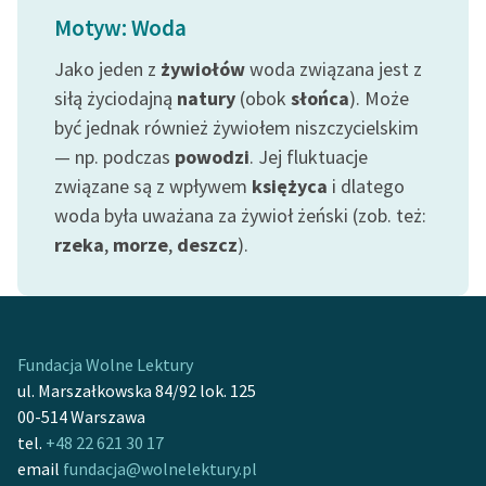
Ręce pełne poezji
Motyw: Woda
Kolekcje edukacyjne
Jako jeden z
żywiołów
woda związana jest z
twórców przechodzących
siłą życiodajną
natury
(obok
słońca
). Może
do domeny publicznej,
być jednak również żywiołem niszczycielskim
lektur szkolnych oraz
— np. podczas
powodzi
. Jej fluktuacje
Starego Testamentu
związane są z wpływem
księżyca
i dlatego
Odkurzamy bohaterów
woda była uważana za żywioł żeński (zob. też:
rzeka
,
morze
,
deszcz
).
Szkoła Poezji Wolnych
Lektur
O nas
Kontakt
Fundacja Wolne Lektury
ul. Marszałkowska 84/92 lok. 125
O projekcie
00-514 Warszawa
tel.
+48 22 621 30 17
Zespół
email
fundacja@wolnelektury.pl