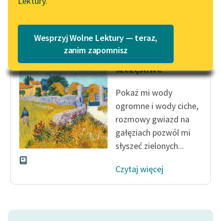
Lektury.
Katalog
Blog
Katalog w formacie PDF
Konstanty Ildefons
Wesprzyj Wolne Lektury — teraz,
Gałczyński
Lektury szkolne i klasyka
zanim zapomnisz
Prośba o wyspy
literatury do słuchania dla
szczęśliwe
uczennic i uczniów z
niepełnosprawnościami
Pokaż mi wody
E-kolekcja lektur
ogromne i wody ciche,
szkolnych i literatury do
rozmowy gwiazd na
słuchania dla uczennic i
gałęziach pozwól mi
uczniów z
słyszeć zielonych...
niepełnosprawnościami
Czytaj więcej
Feministyczne inspiracje.
Popularyzacja
skandynawskiej literatury
feministycznej