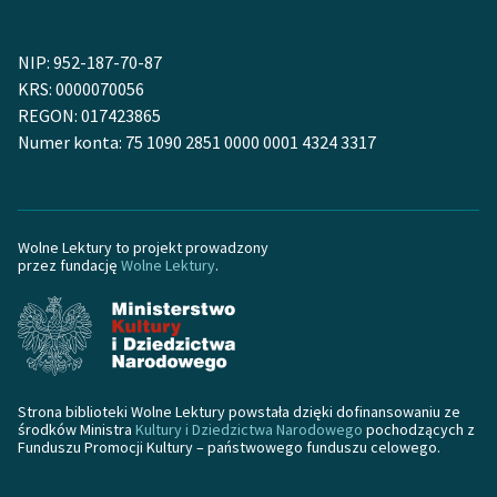
Zasady wykorzystania
NIP: 952-187-70-87
Wolnych Lektur
KRS: 0000070056
REGON: 017423865
Logotypy
Numer konta: 75 1090 2851 0000 0001 4324 3317
Materiały promocyjne
Polityka prywatności
Wolne Lektury to projekt prowadzony
Regulamin biblioteki
przez fundację
Wolne Lektury
.
Dane fundacji i
sprawozdania finansowe
Regulamin darowizn
Informacja o treściach
Strona biblioteki Wolne Lektury powstała dzięki dofinansowaniu ze
środków Ministra
Kultury i Dziedzictwa Narodowego
pochodzących z
wrażliwych
Funduszu Promocji Kultury – państwowego funduszu celowego.
Deklaracja dostępności