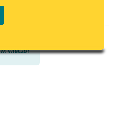
Regulamin biblioteki
macie PDF
Dane fundacji i sprawozdania
finansowe
Regulamin darowizn
Informacja o treściach
w: Wieczór
wrażliwych
Deklaracja dostępności