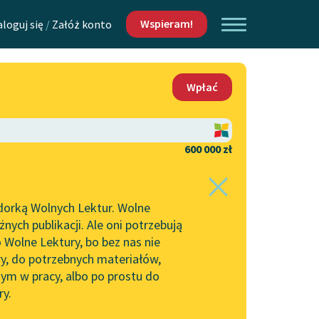
Wspieram!
aloguj się
/
Załóż konto
O nas
Wpłać
Lektur
Kontakt
O projekcie
600 000 zł
 piszących i
Zespół
dorką Wolnych Lektur. Wolne
Zasady wykorzystania
ych publikacji. Ale oni potrzebują
Wolnych Lektur
 Wolne Lektury, bo bez nas nie
Logotypy
ry, do potrzebnych materiałów,
ym w pracy, albo po prostu do
h Lektur
Materiały promocyjne
ry.
Polityka prywatności