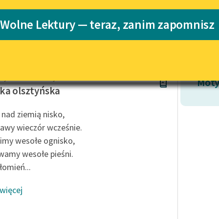
Katalog
Blog
 Wolne Lektury — teraz, zanim zapomnisz
kiego
Katalog w for
Lektury szkolne i klasyka
literatury do słuchania dla
uczennic i uczniów z
ty Ildefons Gałczyński
niepełnosprawnościami
Moty
ka olsztyńska
E-kolekcja lektur szkolnych i
literatury do słuchania dla
 nad ziemią nisko,
uczennic i uczniów z
awy wieczór wcześnie.
niepełnosprawnościami
imy wesołe ognisko,
Feministyczne inspiracje.
wamy wesołe pieśni.
Popularyzacja skandynawskiej
literatury feministycznej
łomień...
Ręce pełne poezji
 więcej
Kolekcje edukacyjne twórców
przechodzących do domeny