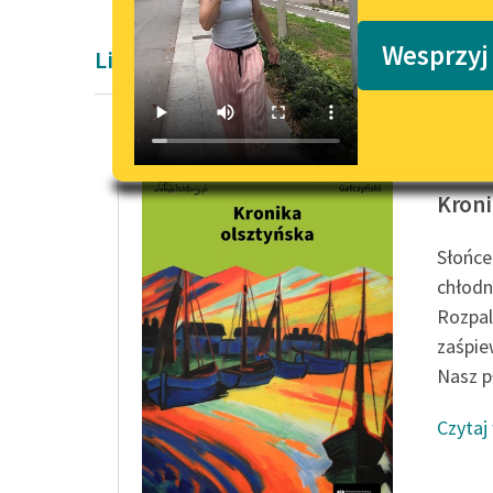
Podkasty o książkach
Wesprzyj
Liryka Konstantego Ildefonsa Gałczyńs
Konstan
Kroni
Słońce
chłodn
Rozpal
zaśpie
Nasz p
Czytaj