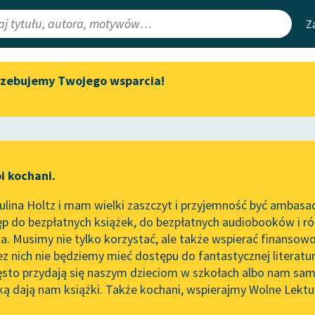
Z
rzebujemy Twojego wsparcia!
Aktualności
Narzędzia
e Lektury
Spotkanie z Katarzyną Tunkiel
Mapa Wolnych 
w Oslo
irmami
Leśmianator
Wolne Lektury na 32.
ewsletter
Przewodnik dla
Pol’and’Rock Festivalu
i kochani.
czytających
r
„Kochanek Lady Chatterley”
lina Holtz i mam wielki zaszczyt i przyjemność być ambasa
do słuchania na Wolnych
p do bezpłatnych książek, do bezpłatnych audiobooków i różn
Lekturach
API
. Musimy nie tylko korzystać, ale także wspierać finansowo
ce redakcyjne
Nowy audiobook – „Marzenie
OAI-PMH
ez nich nie będziemy mieć dostępu do fantastycznej literatu
o Oriencie” Sophie Elkan
ęsto przydają się naszym dzieciom w szkołach albo nam sam
Widget Wolnyc
Kolekcja Nadwyraz.com x
ką dają nam książki. Także kochani, wspierajmy Wolne Lektu
oru
ons Gałczyński
✖
Liryka
✖
Wolne Lektury – idealna na
Przypisy
lato