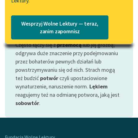
Lektury.
Katalog
Blog
Katalog w formacie PDF
Wesprzyj Wolne Lektury — teraz,
Lektury szkolne i klasyka
zanim zapomnisz
Motyw: Strach
literatury do słuchania dla
Często łączy się z
przemocą
lub jej groźbą;
uczennic i uczniów z
niepełnosprawnościami
odgrywa duże znaczenie przy podejmowaniu
przez bohaterów pewnych działań lub
E-kolekcja lektur
powstrzymywaniu się od nich. Strach mogą
szkolnych i literatury do
też budzić
potwór
czyli upostaciowione
słuchania dla uczennic i
wynaturzenie, naruszenie norm.
Lękiem
uczniów z
reagujemy też na odmianę potwora, jaką jest
niepełnosprawnościami
sobowtór
.
Feministyczne inspiracje.
Popularyzacja
skandynawskiej literatury
feministycznej
Fundacja Wolne Lektury