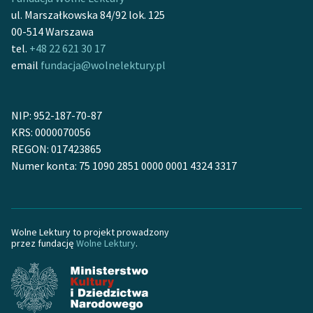
Ręce pełne poezji
ul. Marszałkowska 84/92 lok. 125
00-514 Warszawa
Kolekcje edukacyjne
tel.
+48 22 621 30 17
twórców przechodzących
email
fundacja@wolnelektury.pl
do domeny publicznej,
lektur szkolnych oraz
Starego Testamentu
NIP: 952-187-70-87
Odkurzamy bohaterów
KRS: 0000070056
REGON: 017423865
Szkoła Poezji Wolnych
Numer konta: 75 1090 2851 0000 0001 4324 3317
Lektur
O nas
Wolne Lektury to projekt prowadzony
Kontakt
przez fundację
Wolne Lektury
.
O projekcie
Zespół