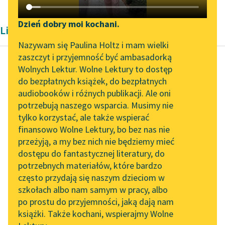
Katalog DAISY
Zgłoś brak utworu
Podkasty o książkach
Dzień dobry moi kochani.
Liryka Konstantego Ildefonsa Gałczyńskiego
Aktualności
Narzędzia
Nazywam się Paulina Holtz i mam wielki
zaszczyt i przyjemność być ambasadorką
„Prokurator Alicja Horn”
Mapa Wolnych Lektur
Wolnych Lektur. Wolne Lektury to dostęp
do słuchania
do bezpłatnych książek, do bezpłatnych
Konstanty Ildefons
Leśmianator
audiobooków i różnych publikacji. Ale oni
Gałczyński
Byliśmy częścią AI Impact
potrzebują naszego wsparcia. Musimy nie
Bal u Salomona
Przewodnik dla piszących i
Lab
tylko korzystać, ale także wspierać
czytających
finansowo Wolne Lektury, bo bez nas nie
Zapraszamy na spotkanie
Pewien lord, który nie
przeżyją, a my bez nich nie będziemy mieć
online z tłumaczkami
mógł trafić do wejścia
dostępu do fantastycznej literatury, do
literatury skandynawskiej
API
(majordomo był coraz
potrzebnych materiałów, które bardzo
pijańszy),
Spotkanie z Katarzyną
OAI-PMH
często przydają się naszym dzieciom w
nagle krzyku narobił...
Tunkiel w Oslo
szkołach albo nam samym w pracy, albo
Widget Wolnych Lektur
po prostu do przyjemności, jaką dają nam
102. lata temu zmarł
Czytaj więcej
książki. Także kochani, wspierajmy Wolne
Przypisy
Joseph Conrad