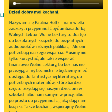
Katalog DAISY
Zgłoś brak utworu
Podkasty o książkach
Dzień dobry moi kochani.
Liryka Konstantego Ildefonsa Gałczyńskiego
Aktualności
Narzędzia
Nazywam się Paulina Holtz i mam wielki
zaszczyt i przyjemność być ambasadorką
„Prokurator Alicja Horn”
Mapa Wolnych Lektur
Wolnych Lektur. Wolne Lektury to dostęp
do słuchania
do bezpłatnych książek, do bezpłatnych
Konstanty Ildefons
Leśmianator
audiobooków i różnych publikacji. Ale oni
Gałczyński
Byliśmy częścią AI Impact
potrzebują naszego wsparcia. Musimy nie
Fałszywy adres
Przewodnik dla piszących i
Lab
tylko korzystać, ale także wspierać
czytających
finansowo Wolne Lektury, bo bez nas nie
Zapraszamy na spotkanie
Jakaś rogatka, okrągła
przeżyją, a my bez nich nie będziemy mieć
online z tłumaczkami
budowla,
dostępu do fantastycznej literatury, do
literatury skandynawskiej
API
Londyn ze snu.
potrzebnych materiałów, które bardzo
Pochyłość okrągła,
Spotkanie z Katarzyną
OAI-PMH
często przydają się naszym dzieciom w
dzielnica niedobra —
Tunkiel w Oslo
szkołach albo nam samym w pracy, albo
Widget Wolnych Lektur
nie, to nie tu...
po prostu do przyjemności, jaką dają nam
102. lata temu zmarł
książki. Także kochani, wspierajmy Wolne
Przypisy
Joseph Conrad
Czytaj więcej