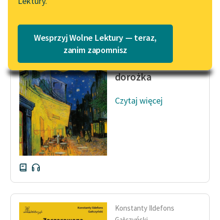
Lektury.
Katalog
Blog
Katalog w formacie PDF
Wesprzyj Wolne Lektury — teraz,
Konstanty Ildefons
Lektury szkolne i klasyka
zanim zapomnisz
Gałczyński
literatury do słuchania dla
Zaczarowana
uczennic i uczniów z
dorożka
niepełnosprawnościami
Czytaj więcej
E-kolekcja lektur
szkolnych i literatury do
słuchania dla uczennic i
uczniów z
niepełnosprawnościami
Feministyczne inspiracje.
Popularyzacja
skandynawskiej literatury
feministycznej
Konstanty Ildefons
Gałczyński