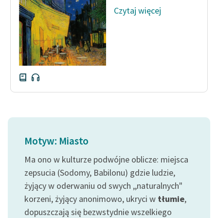
Czytaj więcej
Zasady wykorzystania
Wolnych Lektur
Logotypy
Materiały promocyjne
Polityka prywatności
Regulamin biblioteki
Dane fundacji i
Motyw: Miasto
sprawozdania finansowe
Ma ono w kulturze podwójne oblicze: miejsca
Regulamin darowizn
zepsucia (Sodomy, Babilonu) gdzie ludzie,
Informacja o treściach
żyjący w oderwaniu od swych ,,naturalnych"
wrażliwych
korzeni, żyjący anonimowo, ukryci w
tłumie
,
Deklaracja dostępności
dopuszczają się bezwstydnie wszelkiego