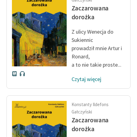
Ręce pełne poezji
Zaczarowana
Kolekcje edukacyjne
dorożka
twórców przechodzących
do domeny publicznej,
Z ulicy Wenecja
do
lektur szkolnych oraz
Sukiennic
Starego Testamentu
prowadził mnie Artur i
Ronard,
Odkurzamy bohaterów
a to nie takie proste...
Szkoła Poezji Wolnych
Lektur
Czytaj więcej
O nas
Kontakt
Konstanty Ildefons
Gałczyński
O projekcie
Zaczarowana
Zespół
dorożka