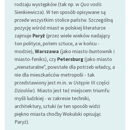
rodzaju występków (tak np. w
Quo vadis
Sienkiewicza). W ten sposób opisywane są
przede wszystkim stolice państw. Szczególną
pozycję wśród miast w polskiej literaturze
zajmuje
Paryż
(przez wiele wieków nadający
ton polityce, potem sztuce, a w końcu -
modzie),
Warszawa
(jako miasto-buntownik i
miasto-feniks), czy
Petersburg
(jako miasto
,,nienaturalne", powstałe dla potrzeb władcy, a
nie dla mieszkańców metropolii - tak
przedstawiony jest m.in. w
Ustępie
III części
Dziadów
). Miasto jest też miejscem triumfu
myśli ludzkiej - w zakresie techniki,
architektury, sztuki (w ten sposób widzi
piękno miasta choćby Wokulski opisując
Paryż).