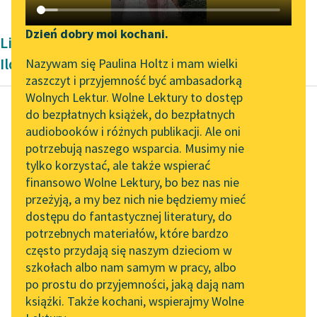
Katalog DAISY
Zgłoś brak utworu
Podkasty o książkach
Dzień dobry moi kochani.
Liryka okresu współczesności Konstantego
Aktualności
Narzędzia
Ildefonsa Gałczyńskiego
Nazywam się Paulina Holtz i mam wielki
zaszczyt i przyjemność być ambasadorką
Zapraszamy na spotkanie
Mapa Wolnych Lektur
Wolnych Lektur. Wolne Lektury to dostęp
online z tłumaczkami
do bezpłatnych książek, do bezpłatnych
Leśmianator
literatury skandynawskiej
audiobooków i różnych publikacji. Ale oni
Konstanty Ildefons
potrzebują naszego wsparcia. Musimy nie
Przewodnik dla piszących i
Gałczyński
Spotkanie z Katarzyną
tylko korzystać, ale także wspierać
czytających
O naszym
Tunkiel w Oslo
finansowo Wolne Lektury, bo bez nas nie
gospodarstwie
przeżyją, a my bez nich nie będziemy mieć
Wolne Lektury na 32.
dostępu do fantastycznej literatury, do
Pol’and’Rock Festivalu
API
O, zielony Konstanty, o,
potrzebnych materiałów, które bardzo
srebrna Natalio!
„Kochanek Lady
OAI-PMH
często przydają się naszym dzieciom w
Chatterley” do słuchania
Cała wasza wieczerza
szkołach albo nam samym w pracy, albo
Widget Wolnych Lektur
na Wolnych Lekturach
dzbanuszek z konwalią;
po prostu do przyjemności, jaką dają nam
książki. Także kochani, wspierajmy Wolne
wokół dzbanuszka
Przypisy
Nowy audiobook –