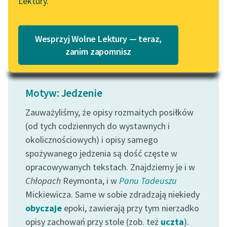
Lektury.
skrzacik...
„Marzenie o Oriencie”
Katalog
Sophie Elkan
Czytaj więcej
Katalog w formacie PDF
Blog
Wesprzyj Wolne Lektury — teraz,
zanim zapomnisz
Lektury szkolne i klasyka
literatury do słuchania dla
Motyw: Jedzenie
uczennic i uczniów z
niepełnosprawnościami
Zauważyliśmy, że opisy rozmaitych posiłków
(od tych codziennych do wystawnych i
E-kolekcja lektur
okolicznościowych) i opisy samego
szkolnych i literatury do
spożywanego jedzenia są dość częste w
słuchania dla uczennic i
opracowywanych tekstach. Znajdziemy je i w
uczniów z
niepełnosprawnościami
Chłopach
Reymonta, i w
Panu Tadeuszu
Mickiewicza. Same w sobie zdradzają niekiedy
Feministyczne inspiracje.
obyczaje
epoki, zawierają przy tym nierzadko
Popularyzacja
opisy zachowań przy stole (zob. też
uczta
).
skandynawskiej literatury