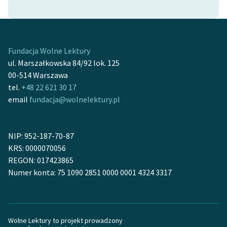
feministycznej
Ręce pełne poezji
Kolekcje edukacyjne
Fundacja Wolne Lektury
twórców przechodzących
ul. Marszałkowska 84/92 lok. 125
do domeny publicznej,
00-514 Warszawa
lektur szkolnych oraz
tel.
+48 22 621 30 17
Starego Testamentu
email
fundacja@wolnelektury.pl
Odkurzamy bohaterów
NIP: 952-187-70-87
Szkoła Poezji Wolnych
KRS: 0000070056
Lektur
REGON: 017423865
O nas
Numer konta: 75 1090 2851 0000 0001 4324 3317
Kontakt
O projekcie
Wolne Lektury to projekt prowadzony