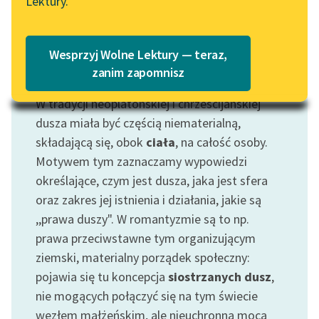
Lektury.
Katalog
Blog
Katalog w formacie PDF
Wesprzyj Wolne Lektury — teraz,
Lektury szkolne i klasyka
zanim zapomnisz
Motyw: Dusza
literatury do słuchania dla
W tradycji neoplatońskiej i chrześcijańskiej
uczennic i uczniów z
niepełnosprawnościami
dusza miała być częścią niematerialną,
składającą się, obok
ciała
, na całość osoby.
E-kolekcja lektur
Motywem tym zaznaczamy wypowiedzi
szkolnych i literatury do
określające, czym jest dusza, jaka jest sfera
słuchania dla uczennic i
oraz zakres jej istnienia i działania, jakie są
uczniów z
,,prawa duszy". W romantyzmie są to np.
niepełnosprawnościami
prawa przeciwstawne tym organizującym
Feministyczne inspiracje.
ziemski, materialny porządek społeczny:
Popularyzacja
pojawia się tu koncepcja
siostrzanych dusz
,
skandynawskiej literatury
nie mogących połączyć się na tym świecie
feministycznej
węzłem małżeńskim, ale nieuchronną mocą