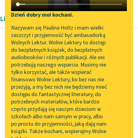
Katalog DAISY
Zgłoś brak utworu
Podkasty o książkach
Dzień dobry moi kochani.
Liryka Konstantego Ildefonsa Gałczyńskiego
Aktualności
Narzędzia
Nazywam się Paulina Holtz i mam wielki
zaszczyt i przyjemność być ambasadorką
„Prokurator Alicja Horn”
Mapa Wolnych Lektur
Wolnych Lektur. Wolne Lektury to dostęp
do słuchania
do bezpłatnych książek, do bezpłatnych
Konstanty Ildefons
Leśmianator
audiobooków i różnych publikacji. Ale oni
Gałczyński
Byliśmy częścią AI Impact
potrzebują naszego wsparcia. Musimy nie
Bal u Salomona
Przewodnik dla piszących i
Lab
tylko korzystać, ale także wspierać
czytających
finansowo Wolne Lektury, bo bez nas nie
Zapraszamy na spotkanie
Dzieci, które na bal
przeżyją, a my bez nich nie będziemy mieć
online z tłumaczkami
wpuszczono,
dostępu do fantastycznej literatury, do
literatury skandynawskiej
API
niosły w palcach swoją
potrzebnych materiałów, które bardzo
duszę zachwyconą
Spotkanie z Katarzyną
OAI-PMH
często przydają się naszym dzieciom w
i śpiewały, i klaskały...
Tunkiel w Oslo
szkołach albo nam samym w pracy, albo
Widget Wolnych Lektur
po prostu do przyjemności, jaką dają nam
102. lata temu zmarł
Czytaj więcej
książki. Także kochani, wspierajmy Wolne
Przypisy
Joseph Conrad