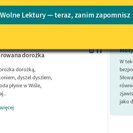
Katalog
 Wolne Lektury — teraz, zanim zapomnisz
kiego
Katalog w for
Lektury szkolne i klasyka
literatury do słuchania dla
uczennic i uczniów z
niepełnosprawnościami
ty Ildefons Gałczyński
E-kolekcja lektur szkolnych i
Moty
literatury do słuchania dla
arowana dorożka
uczennic i uczniów z
W tek
niepełnosprawnościami
orożka dorożką,
bezpo
Feministyczne inspiracje.
koniem, dyszel dyszlem,
Słowa
Popularyzacja skandynawskiej
oda płynie w Wiśle,
równi
literatury feministycznej
j...
zjawis
Ręce pełne poezji
jako d
 więcej
Kolekcje edukacyjne twórców
przechodzących do domeny
publicznej, lektur szkolnych
oraz Starego Testamentu