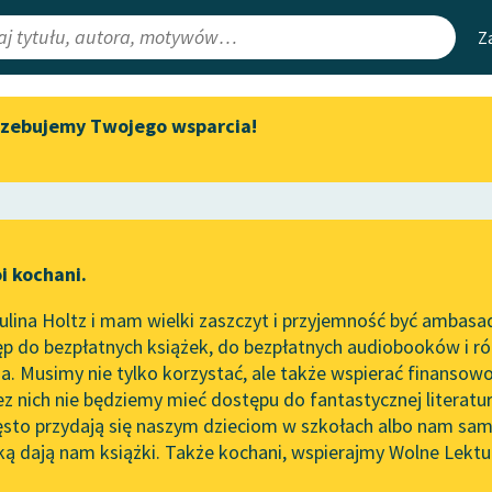
Z
rzebujemy Twojego wsparcia!
Aktualności
Narzędzia
e Lektury
„Prokurator Alicja Horn” do
Mapa Wolnych 
słuchania
irmami
Leśmianator
Byliśmy częścią AI Impact Lab
ewsletter
Przewodnik dla
i kochani.
Zapraszamy na spotkanie
czytających
online z tłumaczkami
lina Holtz i mam wielki zaszczyt i przyjemność być ambasa
literatury skandynawskiej
p do bezpłatnych książek, do bezpłatnych audiobooków i różn
API
Spotkanie z Katarzyną Tunkiel
. Musimy nie tylko korzystać, ale także wspierać finansowo
ce redakcyjne
w Oslo
OAI-PMH
ez nich nie będziemy mieć dostępu do fantastycznej literatu
ęsto przydają się naszym dzieciom w szkołach albo nam sam
102. lata temu zmarł Joseph
Widget Wolnyc
Conrad
ką dają nam książki. Także kochani, wspierajmy Wolne Lektu
oru
ons Gałczyński
✖
Liryka
✖
Przypisy
Blog