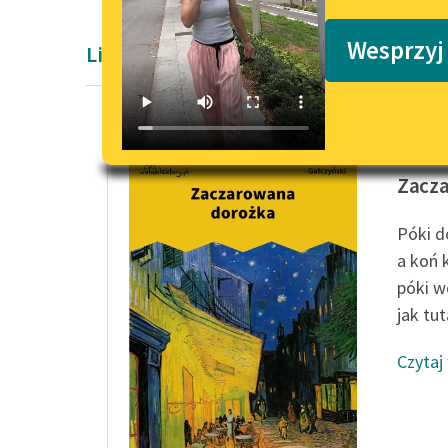
Podkasty o książkach
Wesprzyj
Liryka Konstantego Ildefonsa Gałczyńs
Konstan
Zacz
Póki d
a koń 
póki w
jak tuta
Czytaj