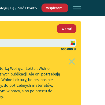
Wspieram!
aloguj się
/
Załóż konto
O nas
Wpłać
Lektur
Kontakt
O projekcie
600 000 zł
 piszących i
Zespół
dorką Wolnych Lektur. Wolne
Zasady wykorzystania
ych publikacji. Ale oni potrzebują
Wolnych Lektur
 Wolne Lektury, bo bez nas nie
Logotypy
ry, do potrzebnych materiałów,
ym w pracy, albo po prostu do
h Lektur
Materiały promocyjne
ry.
Polityka prywatności