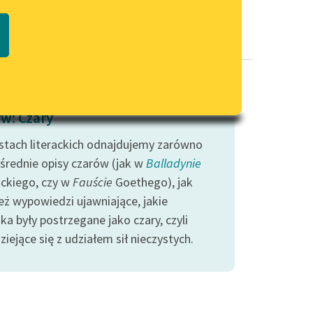
Regulamin biblioteki
macie PDF
Dane fundacji i sprawozdania
finansowe
Regulamin darowizn
Informacja o treściach
w: Czary
wrażliwych
stach literackich odnajdujemy zarówno
Deklaracja dostępności
średnie opisy czarów (jak w
Balladynie
ckiego, czy w
Fauście
Goethego), jak
eż wypowiedzi ujawniające, jakie
ka były postrzegane jako czary, czyli
ziejące się z udziałem sił nieczystych.