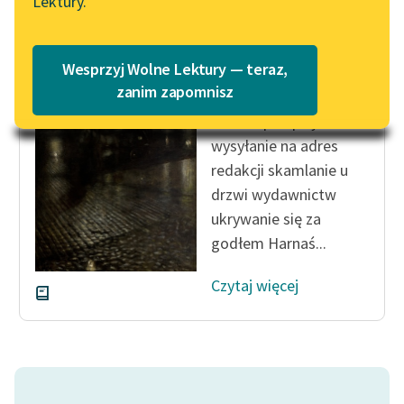
Lektury.
Katalog
Blog
Katalog w formacie PDF
Karol Maliszewski
Wesprzyj Wolne Lektury — teraz,
Poeta. maszyna
Lektury szkolne i klasyka
zanim zapomnisz
literatury do słuchania dla
Pisanie przepisywanie
uczennic i uczniów z
wysyłanie na adres
niepełnosprawnościami
redakcji skamlanie u
E-kolekcja lektur
drzwi wydawnictw
szkolnych i literatury do
ukrywanie się za
słuchania dla uczennic i
godłem Harnaś...
uczniów z
niepełnosprawnościami
Czytaj więcej
Feministyczne inspiracje.
Popularyzacja
skandynawskiej literatury
feministycznej