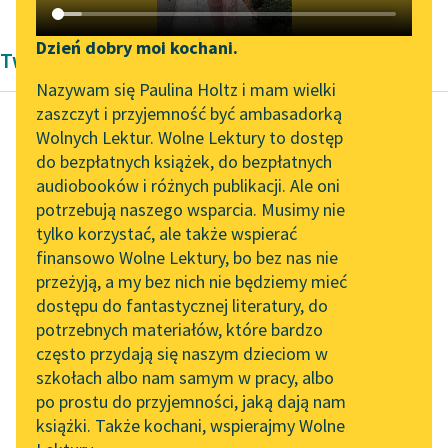
Katalog DAISY
Zgłoś brak utworu
Podkasty o książkach
Dzień dobry moi kochani.
Twórczość Karola Maliszewskiego
Aktualności
Narzędzia
Nazywam się Paulina Holtz i mam wielki
zaszczyt i przyjemność być ambasadorką
„Prokurator Alicja Horn”
Mapa Wolnych Lektur
Wolnych Lektur. Wolne Lektury to dostęp
do słuchania
do bezpłatnych książek, do bezpłatnych
Karol Maliszewski
Leśmianator
audiobooków i różnych publikacji. Ale oni
Dopisek po latach
Byliśmy częścią AI Impact
potrzebują naszego wsparcia. Musimy nie
Przewodnik dla piszących i
Lab
tylko korzystać, ale także wspierać
czytających
Chodzą słuchy, że była
finansowo Wolne Lektury, bo bez nas nie
Zapraszamy na spotkanie
praprawnuczką
przeżyją, a my bez nich nie będziemy mieć
online z tłumaczkami
Hölderlina
dostępu do fantastycznej literatury, do
literatury skandynawskiej
API
że pisała wiersze, że to
potrzebnych materiałów, które bardzo
co my
Spotkanie z Katarzyną
OAI-PMH
często przydają się naszym dzieciom w
chłopaki z...
Tunkiel w Oslo
szkołach albo nam samym w pracy, albo
Widget Wolnych Lektur
po prostu do przyjemności, jaką dają nam
102. lata temu zmarł
Czytaj więcej
książki. Także kochani, wspierajmy Wolne
Przypisy
Joseph Conrad