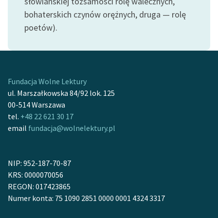
słowiańskiej tożsamości rolę walecznych,
bohaterskich czynów orężnych, druga — rolę
Zasady wykorzystania
poetów).
Wolnych Lektur
Logotypy
Materiały promocyjne
Fundacja Wolne Lektury
Polityka prywatności
ul. Marszałkowska 84/92 lok. 125
00-514 Warszawa
Regulamin biblioteki
tel.
+48 22 621 30 17
email
fundacja@wolnelektury.pl
Dane fundacji i
sprawozdania finansowe
Regulamin darowizn
NIP: 952-187-70-87
KRS: 0000070056
Informacja o treściach
REGON: 017423865
wrażliwych
Numer konta: 75 1090 2851 0000 0001 4324 3317
Deklaracja dostępności