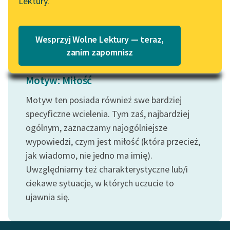
Lektury.
Katalog
Czytaj więcej
Blog
Katalog w formacie PDF
Wesprzyj Wolne Lektury — teraz,
Lektury szkolne i klasyka
zanim zapomnisz
literatury do słuchania dla
uczennic i uczniów z
Motyw: Miłość
niepełnosprawnościami
Motyw ten posiada również swe bardziej
E-kolekcja lektur
specyficzne wcielenia. Tym zaś, najbardziej
szkolnych i literatury do
ogólnym, zaznaczamy najogólniejsze
słuchania dla uczennic i
wypowiedzi, czym jest miłość (która przecież,
uczniów z
jak wiadomo, nie jedno ma imię).
niepełnosprawnościami
Uwzględniamy też charakterystyczne lub/i
Feministyczne inspiracje.
ciekawe sytuacje, w których uczucie to
Popularyzacja
ujawnia się.
skandynawskiej literatury
feministycznej