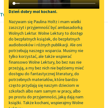
Katalog DAISY
Zgłoś brak utworu
Podkasty o książkach
Dzień dobry moi kochani.
Twórczość Justyny Budzińskiej-Tylickiej
Aktualności
Narzędzia
Nazywam się Paulina Holtz i mam wielki
zaszczyt i przyjemność być ambasadorką
„Prokurator Alicja Horn”
Mapa Wolnych Lektur
Wolnych Lektur. Wolne Lektury to dostęp
do słuchania
do bezpłatnych książek, do bezpłatnych
Justyna Budzińska-Tylicka
Leśmianator
audiobooków i różnych publikacji. Ale oni
Świadome
Byliśmy częścią AI Impact
potrzebują naszego wsparcia. Musimy nie
Przewodnik dla piszących i
macierzyństwo
Lab
tylko korzystać, ale także wspierać
czytających
finansowo Wolne Lektury, bo bez nas nie
Zapraszamy na spotkanie
Także w orbicie walki z
przeżyją, a my bez nich nie będziemy mieć
online z tłumaczkami
podwójną moralnością
dostępu do fantastycznej literatury, do
literatury skandynawskiej
API
przy ekonomiczno-
potrzebnych materiałów, które bardzo
społecznym
Spotkanie z Katarzyną
OAI-PMH
często przydają się naszym dzieciom w
Tunkiel w Oslo
wyzwoleniu kobiety
szkołach albo nam samym w pracy, albo
Widget Wolnych Lektur
trzeba umieścić szybką
po prostu do przyjemności, jaką dają nam
102. lata temu zmarł
książki. Także kochani, wspierajmy Wolne
ewolucję...
Przypisy
Joseph Conrad