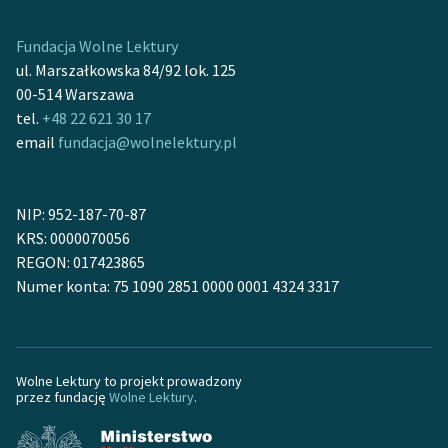
Ręce pełne poezji
Fundacja Wolne Lektury
Kolekcje edukacyjne
ul. Marszałkowska 84/92 lok. 125
twórców przechodzących
00-514 Warszawa
do domeny publicznej,
tel.
+48 22 621 30 17
lektur szkolnych oraz
email
fundacja@wolnelektury.pl
Starego Testamentu
Odkurzamy bohaterów
NIP: 952-187-70-87
Szkoła Poezji Wolnych
KRS: 0000070056
Lektur
REGON: 017423865
Numer konta: 75 1090 2851 0000 0001 4324 3317
O nas
Kontakt
O projekcie
Wolne Lektury to projekt prowadzony
przez fundację
Wolne Lektury
.
Zespół