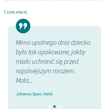
swoim dziadkiem.
Zasady wykorzystania
Czytaj więcej
Wolnych Lektur
Logotypy
Materiały promocyjne
e
Mimo upalnego dnia dziecko
Śnieg
Polityka prywatności
ili. —
było tak opakowane, jakby
aż po 
Regulamin biblioteki
ie,
miało uchronić się przed
teraz 
Dane fundacji i
najsilniejszym mrozem.
sprawozdania finansowe
Johanna 
Mała...
Regulamin darowizn
Informacja o treściach
Johanna Spyri, Heidi
wrażliwych
Deklaracja dostępności