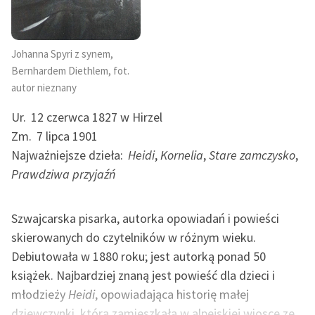
Ręce pełne poezji
Kolekcje edukacyjne
twórców przechodzących
Johanna Spyri z synem,
do domeny publicznej,
Bernhardem Diethlem, fot.
lektur szkolnych oraz
autor nieznany
Starego Testamentu
Ur.
12 czerwca 1827 w Hirzel
Odkurzamy bohaterów
Zm.
7 lipca 1901
Najważniejsze dzieła:
Heidi
,
Kornelia
,
Stare zamczysko
,
Szkoła Poezji Wolnych
Prawdziwa przyjaźń
Lektur
O nas
Szwajcarska pisarka, autorka opowiadań i powieści
skierowanych do czytelników w różnym wieku.
Kontakt
Debiutowała w 1880 roku; jest autorką ponad 50
O projekcie
książek. Najbardziej znaną jest powieść dla dzieci i
Zespół
młodzieży
Heidi
, opowiadająca historię małej
dziewczynki, która zamieszkała w alpejskiej wiosce ze