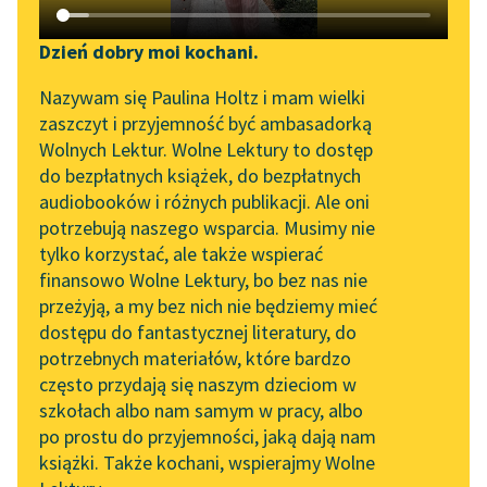
Katalog DAISY
Sortuj:
Zgłoś brak utworu
Podkasty o książkach
Dzień dobry moi kochani.
Aktualności
powieści dla dzieci i młodzieży Pozytywizm
Narzędzia
Nazywam się Paulina Holtz i mam wielki
zaszczyt i przyjemność być ambasadorką
Johanna Spyri
„Prokurator Alicja Horn”
Mapa Wolnych Lektur
Wolnych Lektur. Wolne Lektury to dostęp
do słuchania
do bezpłatnych książek, do bezpłatnych
Leśmianator
audiobooków i różnych publikacji. Ale oni
Byliśmy częścią AI Impact
potrzebują naszego wsparcia. Musimy nie
Przewodnik dla piszących i
Lab
tylko korzystać, ale także wspierać
czytających
finansowo Wolne Lektury, bo bez nas nie
Zapraszamy na spotkanie
przeżyją, a my bez nich nie będziemy mieć
online z tłumaczkami
dostępu do fantastycznej literatury, do
literatury skandynawskiej
API
potrzebnych materiałów, które bardzo
Spotkanie z Katarzyną
OAI-PMH
często przydają się naszym dzieciom w
Tunkiel w Oslo
szkołach albo nam samym w pracy, albo
Widget Wolnych Lektur
po prostu do przyjemności, jaką dają nam
102. lata temu zmarł
książki. Także kochani, wspierajmy Wolne
Przypisy
Joseph Conrad