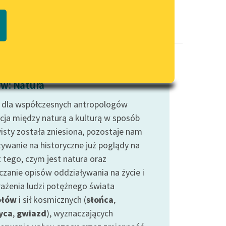
Regulamin biblioteki
macie PDF
Dane fundacji i sprawozdania
finansowe
Regulamin darowizn
Informacja o treściach
w: Natura
wrażliwych
 dla współczesnych antropologów
Deklaracja dostępności
cja między naturą a kulturą w sposób
isty została zniesiona, pozostaje nam
ywanie na historyczne już poglądy na
 tego, czym jest natura oraz
czanie opisów oddziaływania na życie i
ażenia ludzi potężnego świata
ołów
i sił kosmicznych (
słońca
,
yca
,
gwiazd
), wyznaczających