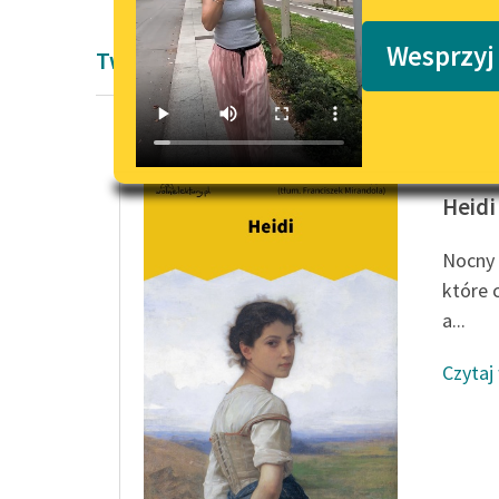
Podkasty o książkach
Wesprzyj
Twórczość Pozytywizm Johanna Spyri
Johanna
Heidi
Nocny 
które 
a...
Czytaj