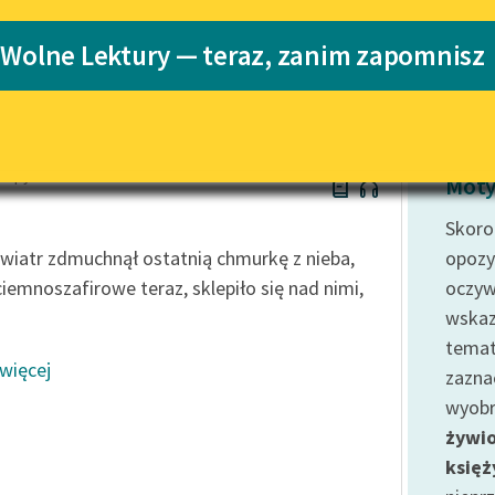
Katalog
 Wolne Lektury — teraz, zanim zapomnisz
Katalog w for
Lektury szkolne i klasyka
literatury do słuchania dla
uczennic i uczniów z
niepełnosprawnościami
 Spyri
E-kolekcja lektur szkolnych i
Moty
literatury do słuchania dla
uczennic i uczniów z
Skoro
niepełnosprawnościami
wiatr zdmuchnął ostatnią chmurkę z nieba,
opozy
Feministyczne inspiracje.
ciemnoszafirowe teraz, sklepiło się nad nimi,
oczyw
Popularyzacja skandynawskiej
wskaz
literatury feministycznej
temat
 więcej
Ręce pełne poezji
zazna
wyobr
Kolekcje edukacyjne twórców
przechodzących do domeny
żywi
publicznej, lektur szkolnych
księż
oraz Starego Testamentu