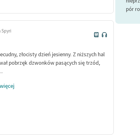
niepr
Odkurzamy bohaterów
pór ro
Szkoła Poezji Wolnych Lektur
 Spyri
ecudny, złocisty dzień jesienny. Z niższych hal
wał pobrzęk dzwonków pasących się trzód,
..
 więcej