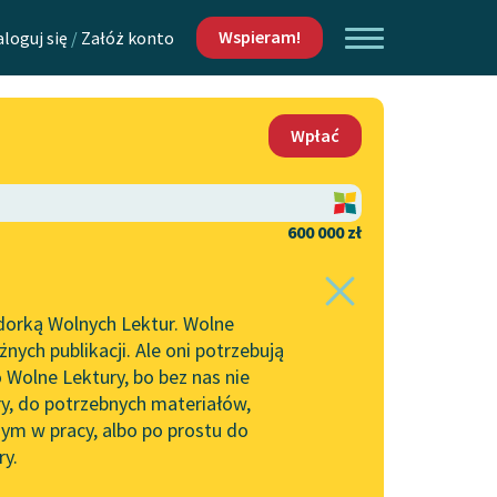
Wspieram!
aloguj się
/
Załóż konto
O nas
Wpłać
Lektur
Kontakt
O projekcie
600 000 zł
 piszących i
Zespół
dorką Wolnych Lektur. Wolne
Zasady wykorzystania
ych publikacji. Ale oni potrzebują
Wolnych Lektur
 Wolne Lektury, bo bez nas nie
Logotypy
ry, do potrzebnych materiałów,
ym w pracy, albo po prostu do
h Lektur
Materiały promocyjne
ry.
Polityka prywatności