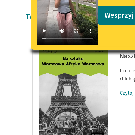
Podkasty o książkach
Wesprzyj
Twórczość Jan Masoński
Jan Mas
Na sz
I co ci
chlubi
Czytaj