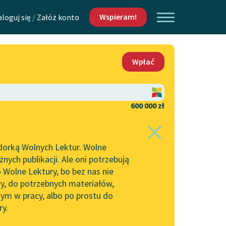
Wspieram!
aloguj się
/
Załóż konto
O nas
Wpłać
Lektur
Kontakt
O projekcie
600 000 zł
 piszących i
Zespół
dorką Wolnych Lektur. Wolne
Zasady wykorzystania
ych publikacji. Ale oni potrzebują
Wolnych Lektur
 Wolne Lektury, bo bez nas nie
Logotypy
ry, do potrzebnych materiałów,
ym w pracy, albo po prostu do
h Lektur
Materiały promocyjne
ry.
Polityka prywatności