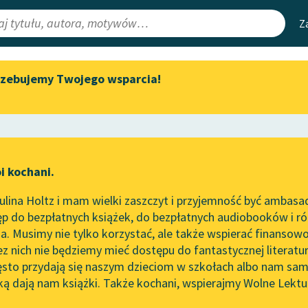
Z
rzebujemy Twojego wsparcia!
Aktualności
Narzędzia
e Lektury
„Prokurator Alicja Horn” do
Mapa Wolnych 
słuchania
irmami
Leśmianator
Byliśmy częścią AI Impact Lab
ewsletter
Przewodnik dla
i kochani.
Zapraszamy na spotkanie
czytających
two
online z tłumaczkami
lina Holtz i mam wielki zaszczyt i przyjemność być ambasa
literatury skandynawskiej
p do bezpłatnych książek, do bezpłatnych audiobooków i różn
API
Spotkanie z Katarzyną Tunkiel
. Musimy nie tylko korzystać, ale także wspierać finansowo
ce redakcyjne
w Oslo
OAI-PMH
ez nich nie będziemy mieć dostępu do fantastycznej literatu
ęsto przydają się naszym dzieciom w szkołach albo nam sam
102. lata temu zmarł Joseph
Widget Wolnyc
Conrad
ką dają nam książki. Także kochani, wspierajmy Wolne Lektu
oru
Jan Masoński
✖
Przypisy
Blog