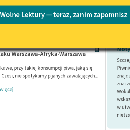
Katalog
 Wolne Lektury — teraz, zanim zapomnisz
Katalog w for
Lektury szkolne i klasyka
literatury do słuchania dla
uczennic i uczniów z
niepełnosprawnościami
oński
E-kolekcja lektur szkolnych i
Moty
literatury do słuchania dla
laku Warszawa-Afryka-Warszawa
uczennic i uczniów z
Szcze
niepełnosprawnościami
ekawe, przy takiej konsumpcji piwa, jaką się
Piwni
Feministyczne inspiracje.
ą Czesi, nie spotykamy pijanych zawalających...
znajd
Popularyzacja skandynawskiej
znacz
literatury feministycznej
 więcej
Wokul
Ręce pełne poezji
wskaz
w utw
Kolekcje edukacyjne twórców
przechodzących do domeny
nietzs
publicznej, lektur szkolnych
oraz Starego Testamentu