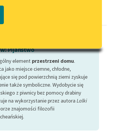
Regulamin biblioteki
macie PDF
Dane fundacji i sprawozdania
finansowe
Regulamin darowizn
Informacja o treściach
w: Pijaństwo
wrażliwych
gólny element
przestrzeni
Deklaracja dostępności
domu
.
ca jako miejsce ciemne, chłodne,
ujące się pod powierzchnią ziemi zyskuje
enie także symboliczne. Wydobycie się
skiego z piwnicy bez pomocy drabiny
uje na wykorzystanie przez autora
Lalki
orze znajomości filozofii
cheańskiej.