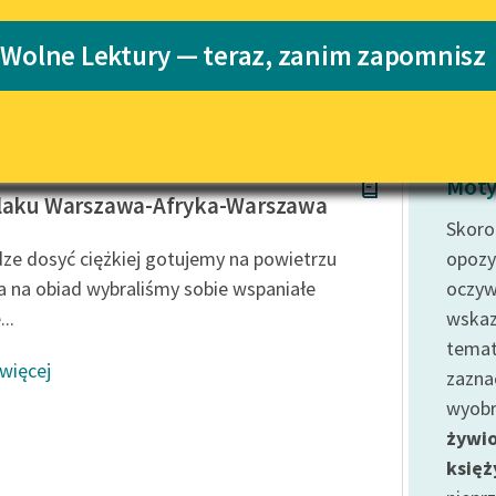
Katalog
Blog
 Wolne Lektury — teraz, zanim zapomnisz
Katalog w for
Lektury szkolne i klasyka
literatury do słuchania dla
uczennic i uczniów z
oński
niepełnosprawnościami
Moty
laku Warszawa-Afryka-Warszawa
E-kolekcja lektur szkolnych i
Skoro
literatury do słuchania dla
ze dosyć ciężkiej gotujemy na powietrzu
opozy
uczennic i uczniów z
a na obiad wybraliśmy sobie wspaniałe
oczyw
niepełnosprawnościami
..
wskaz
Feministyczne inspiracje.
temat
Popularyzacja skandynawskiej
 więcej
literatury feministycznej
zazna
wyobr
Ręce pełne poezji
żywi
Kolekcje edukacyjne twórców
księż
przechodzących do domeny