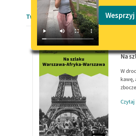
Podkasty o książkach
Wesprzyj
Twórczość Jan Masoński
Jan Mas
Na sz
W drod
kawę, 
zbocze.
Czytaj