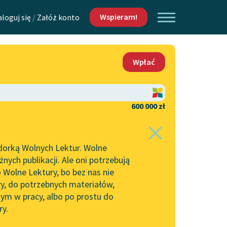
Wspieram!
aloguj się
/
Załóż konto
O nas
Wpłać
Lektur
Kontakt
O projekcie
600 000 zł
 piszących i
Zespół
dorką Wolnych Lektur. Wolne
Zasady wykorzystania
ych publikacji. Ale oni potrzebują
Wolnych Lektur
 Wolne Lektury, bo bez nas nie
Logotypy
ry, do potrzebnych materiałów,
ym w pracy, albo po prostu do
h Lektur
Materiały promocyjne
ry.
Polityka prywatności