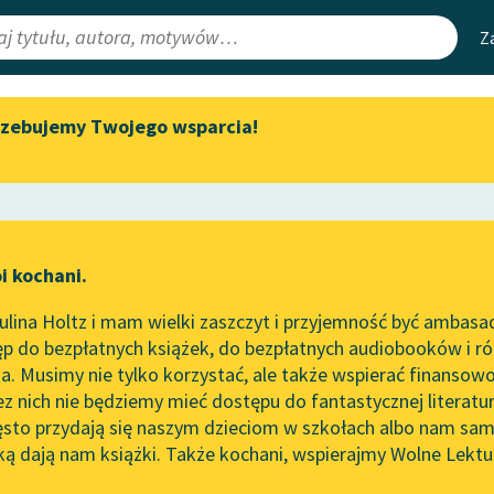
Z
rzebujemy Twojego wsparcia!
Aktualności
Narzędzia
e Lektury
Zapraszamy na spotkanie
Mapa Wolnych 
online z tłumaczkami
irmami
Leśmianator
literatury skandynawskiej
ewsletter
Przewodnik dla
Spotkanie z Katarzyną Tunkiel
i kochani.
czytających
w Oslo
lina Holtz i mam wielki zaszczyt i przyjemność być ambasa
Wolne Lektury na 32.
p do bezpłatnych książek, do bezpłatnych audiobooków i różn
Pol’and’Rock Festivalu
API
. Musimy nie tylko korzystać, ale także wspierać finansowo
ce redakcyjne
„Kochanek Lady Chatterley”
OAI-PMH
ez nich nie będziemy mieć dostępu do fantastycznej literatu
do słuchania na Wolnych
ęsto przydają się naszym dzieciom w szkołach albo nam sam
Lekturach
Widget Wolnyc
ką dają nam książki. Także kochani, wspierajmy Wolne Lektu
oru
Jan Masoński
✖
Nowy audiobook – „Marzenie
Przypisy
o Oriencie” Sophie Elkan