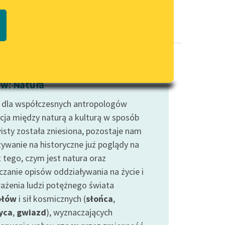
Regulamin biblioteki
macie PDF
Dane fundacji i sprawozdania
finansowe
Regulamin darowizn
Informacja o treściach
w: Natura
wrażliwych
 dla współczesnych antropologów
Deklaracja dostępności
cja między naturą a kulturą w sposób
isty została zniesiona, pozostaje nam
ywanie na historyczne już poglądy na
 tego, czym jest natura oraz
czanie opisów oddziaływania na życie i
ażenia ludzi potężnego świata
ołów
i sił kosmicznych (
słońca
,
yca
,
gwiazd
), wyznaczających