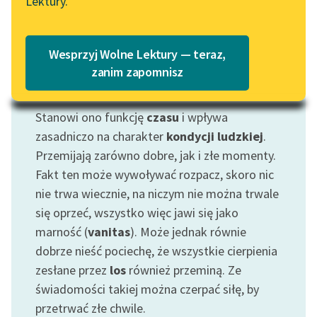
Lektury.
„Marzenie o Oriencie”
Katalog
Sophie Elkan
Katalog w formacie PDF
Blog
Wesprzyj Wolne Lektury — teraz,
zanim zapomnisz
Motyw: Przemijanie
Lektury szkolne i klasyka
Stanowi ono funkcję
czasu
i wpływa
literatury do słuchania dla
zasadniczo na charakter
kondycji ludzkiej
.
uczennic i uczniów z
Przemijają zarówno dobre, jak i złe momenty.
niepełnosprawnościami
Fakt ten może wywoływać rozpacz, skoro nic
E-kolekcja lektur
nie trwa wiecznie, na niczym nie można trwale
szkolnych i literatury do
się oprzeć, wszystko więc jawi się jako
słuchania dla uczennic i
marność (
vanitas
). Może jednak równie
uczniów z
dobrze nieść pociechę, że wszystkie cierpienia
niepełnosprawnościami
zesłane przez
los
również przeminą. Ze
Feministyczne inspiracje.
świadomości takiej można czerpać siłę, by
Popularyzacja
przetrwać złe chwile.
skandynawskiej literatury