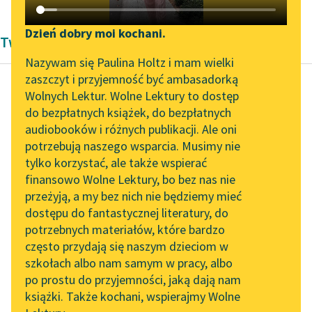
Katalog DAISY
Zgłoś brak utworu
Podkasty o książkach
Dzień dobry moi kochani.
Twórczość Jana Lemańskiego
Aktualności
Narzędzia
Nazywam się Paulina Holtz i mam wielki
zaszczyt i przyjemność być ambasadorką
Zapraszamy na spotkanie
Mapa Wolnych Lektur
Wolnych Lektur. Wolne Lektury to dostęp
online z tłumaczkami
do bezpłatnych książek, do bezpłatnych
Jan Lemański
Leśmianator
literatury skandynawskiej
audiobooków i różnych publikacji. Ale oni
Polonez
potrzebują naszego wsparcia. Musimy nie
Przewodnik dla piszących i
Spotkanie z Katarzyną
tylko korzystać, ale także wspierać
czytających
W folijałach, w
Tunkiel w Oslo
finansowo Wolne Lektury, bo bez nas nie
księgach szpera,
przeżyją, a my bez nich nie będziemy mieć
Wolne Lektury na 32.
W ascetyzmach ślęczy;
dostępu do fantastycznej literatury, do
Pol’and’Rock Festivalu
API
kiśnie,
potrzebnych materiałów, które bardzo
A tymczasem czas mu
„Kochanek Lady
OAI-PMH
często przydają się naszym dzieciom w
zżera
Chatterley” do słuchania
szkołach albo nam samym w pracy, albo
Widget Wolnych Lektur
na Wolnych Lekturach
Lica-róże...
po prostu do przyjemności, jaką dają nam
książki. Także kochani, wspierajmy Wolne
Przypisy
Nowy audiobook –
Czytaj więcej