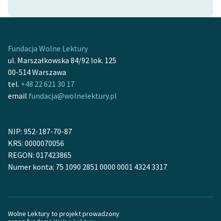
feministycznej
Ręce pełne poezji
Fundacja Wolne Lektury
Kolekcje edukacyjne
ul. Marszałkowska 84/92 lok. 125
twórców przechodzących
00-514 Warszawa
do domeny publicznej,
tel.
+48 22 621 30 17
lektur szkolnych oraz
email
fundacja@wolnelektury.pl
Starego Testamentu
Odkurzamy bohaterów
NIP: 952-187-70-87
Szkoła Poezji Wolnych
KRS: 0000070056
Lektur
REGON: 017423865
O nas
Numer konta: 75 1090 2851 0000 0001 4324 3317
Kontakt
O projekcie
Wolne Lektury to projekt prowadzony