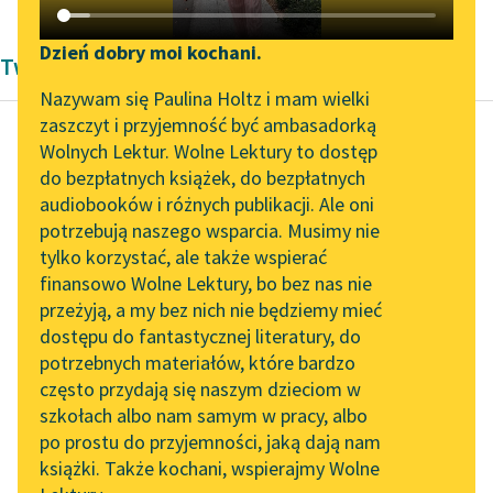
Katalog DAISY
Zgłoś brak utworu
Podkasty o książkach
Dzień dobry moi kochani.
Twórczość Jana Lemańskiego
Aktualności
Narzędzia
Nazywam się Paulina Holtz i mam wielki
zaszczyt i przyjemność być ambasadorką
Zapraszamy na spotkanie
Mapa Wolnych Lektur
Wolnych Lektur. Wolne Lektury to dostęp
online z tłumaczkami
do bezpłatnych książek, do bezpłatnych
Jan Lemański
Leśmianator
literatury skandynawskiej
audiobooków i różnych publikacji. Ale oni
Z «Nowenny»
potrzebują naszego wsparcia. Musimy nie
Przewodnik dla piszących i
Spotkanie z Katarzyną
tylko korzystać, ale także wspierać
czytających
Pod skobel zawrzeć
Tunkiel w Oslo
finansowo Wolne Lektury, bo bez nas nie
się? W trumnie?
przeżyją, a my bez nich nie będziemy mieć
Wolne Lektury na 32.
Gdy rubel toczy się ku
dostępu do fantastycznej literatury, do
Pol’and’Rock Festivalu
API
mnie?
potrzebnych materiałów, które bardzo
Dubelt się żyje...
„Kochanek Lady
OAI-PMH
często przydają się naszym dzieciom w
Chatterley” do słuchania
szkołach albo nam samym w pracy, albo
Widget Wolnych Lektur
Czytaj więcej
na Wolnych Lekturach
po prostu do przyjemności, jaką dają nam
książki. Także kochani, wspierajmy Wolne
Przypisy
Nowy audiobook –