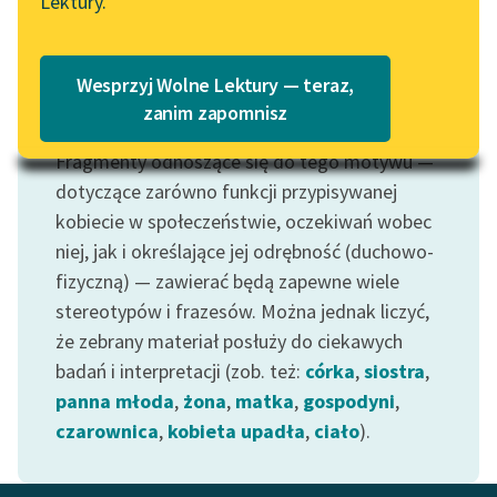
Lektury.
„Marzenie o Oriencie”
Katalog
Sophie Elkan
Katalog w formacie PDF
Blog
Wesprzyj Wolne Lektury — teraz,
zanim zapomnisz
Motyw: Kobieta
Fragmenty odnoszące się do tego motywu —
Lektury szkolne i klasyka
literatury do słuchania dla
dotyczące zarówno funkcji przypisywanej
uczennic i uczniów z
kobiecie w społeczeństwie, oczekiwań wobec
niepełnosprawnościami
niej, jak i określające jej odrębność (duchowo-
fizyczną) — zawierać będą zapewne wiele
E-kolekcja lektur
stereotypów i frazesów. Można jednak liczyć,
szkolnych i literatury do
że zebrany materiał posłuży do ciekawych
słuchania dla uczennic i
uczniów z
badań i interpretacji (zob. też:
córka
,
siostra
,
niepełnosprawnościami
panna młoda
,
żona
,
matka
,
gospodyni
,
czarownica
,
kobieta upadła
,
ciało
).
Feministyczne inspiracje.
Popularyzacja
skandynawskiej literatury