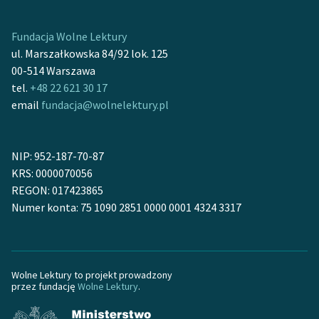
feministycznej
Fundacja Wolne Lektury
Ręce pełne poezji
ul. Marszałkowska 84/92 lok. 125
Kolekcje edukacyjne
00-514 Warszawa
twórców przechodzących
tel.
+48 22 621 30 17
do domeny publicznej,
email
fundacja@wolnelektury.pl
lektur szkolnych oraz
Starego Testamentu
NIP: 952-187-70-87
Odkurzamy bohaterów
KRS: 0000070056
REGON: 017423865
Szkoła Poezji Wolnych
Numer konta: 75 1090 2851 0000 0001 4324 3317
Lektur
O nas
Kontakt
Wolne Lektury to projekt prowadzony
przez fundację
Wolne Lektury
.
O projekcie