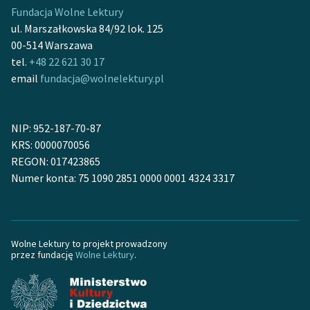
Fundacja Wolne Lektury
feministycznej
ul. Marszałkowska 84/92 lok. 125
Ręce pełne poezji
00-514 Warszawa
tel.
+48 22 621 30 17
Kolekcje edukacyjne
email
fundacja@wolnelektury.pl
twórców przechodzących
do domeny publicznej,
lektur szkolnych oraz
NIP: 952-187-70-87
Starego Testamentu
KRS: 0000070056
REGON: 017423865
Odkurzamy bohaterów
Numer konta: 75 1090 2851 0000 0001 4324 3317
Szkoła Poezji Wolnych
Lektur
O nas
Wolne Lektury to projekt prowadzony
przez fundację
Wolne Lektury
.
Kontakt
O projekcie