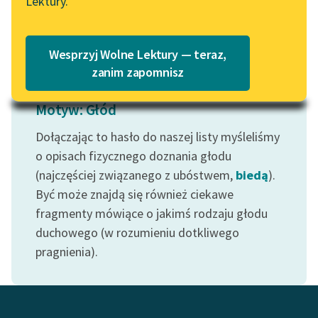
Lektury.
„Marzenie o Oriencie”
Katalog
Czytaj więcej
Sophie Elkan
Katalog w formacie PDF
Blog
Wesprzyj Wolne Lektury — teraz,
zanim zapomnisz
Lektury szkolne i klasyka
Motyw: Głód
literatury do słuchania dla
Dołączając to hasło do naszej listy myśleliśmy
uczennic i uczniów z
o opisach fizycznego doznania głodu
niepełnosprawnościami
(najczęściej związanego z ubóstwem,
biedą
).
E-kolekcja lektur
Być może znajdą się również ciekawe
szkolnych i literatury do
fragmenty mówiące o jakimś rodzaju głodu
słuchania dla uczennic i
duchowego (w rozumieniu dotkliwego
uczniów z
pragnienia).
niepełnosprawnościami
Feministyczne inspiracje.
Popularyzacja
skandynawskiej literatury