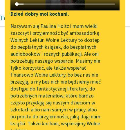
Katalog DAISY
Zgłoś brak utworu
Podkasty o książkach
Dzień dobry moi kochani.
Twórczość Jana Lemańskiego
Aktualności
Narzędzia
Nazywam się Paulina Holtz i mam wielki
zaszczyt i przyjemność być ambasadorką
Zapraszamy na spotkanie
Mapa Wolnych Lektur
Wolnych Lektur. Wolne Lektury to dostęp
online z tłumaczkami
do bezpłatnych książek, do bezpłatnych
Jan Lemański
Leśmianator
literatury skandynawskiej
audiobooków i różnych publikacji. Ale oni
Lis i gęś
potrzebują naszego wsparcia. Musimy nie
Przewodnik dla piszących i
Spotkanie z Katarzyną
tylko korzystać, ale także wspierać
czytających
— «O przyrodo, matko!
Tunkiel w Oslo
finansowo Wolne Lektury, bo bez nas nie
Czemu każesz jeść
przeżyją, a my bez nich nie będziemy mieć
Wolne Lektury na 32.
mięso,
dostępu do fantastycznej literatury, do
Pol’and’Rock Festivalu
API
Gdyśmy duchem
potrzebnych materiałów, które bardzo
głodni?
„Kochanek Lady
OAI-PMH
często przydają się naszym dzieciom w
Czemu nas szlakiem
Chatterley” do słuchania
szkołach albo nam samym w pracy, albo
Widget Wolnych Lektur
na Wolnych Lekturach
cnoty
po prostu do przyjemności, jaką dają nam
Prowadzisz...
książki. Także kochani, wspierajmy Wolne
Przypisy
Nowy audiobook –